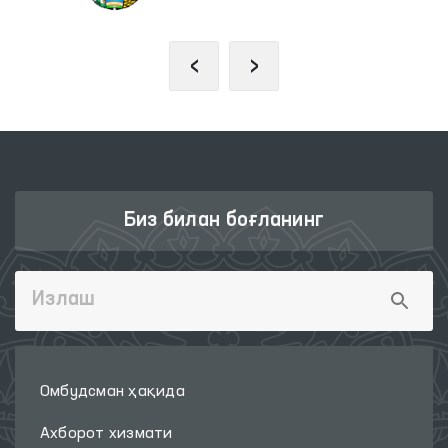
‹
›
Биз билан боғланинг
Омбудсман ҳақида
Ахборот хизмати