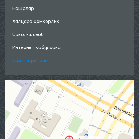
Нашрлар
Халқаро ҳамкорлик
Савол-жавоб
Интернет қабулхона
Сайт харитаси