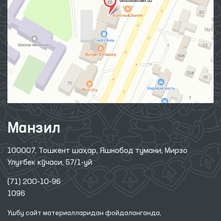
Манзил
100007, Тошкент шаҳар, Яшнобод тумани, Мирзо
Улуғбек кўчаси, 57/1-уй
(71) 200-10-96
1096
Ушбу сайт материалларидан фойдаланганда,