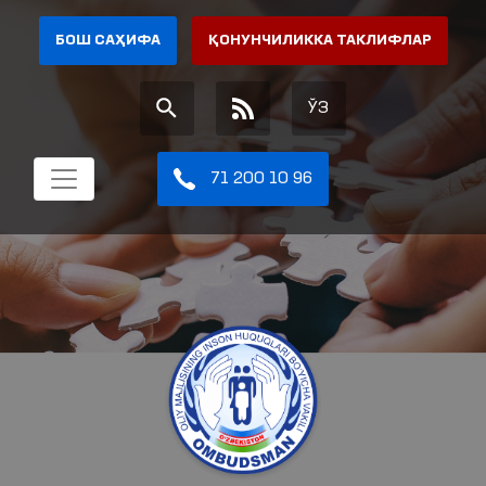
БОШ САҲИФА
ҚОНУНЧИЛИККА ТАКЛИФЛАР
ЎЗ
71 200 10 96