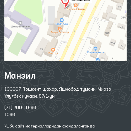
Манзил
100007, Тошкент шаҳар, Яшнобод тумани, Мирзо
Улуғбек кўчаси, 57/1-уй
(71) 200-10-96
1096
Ушбу сайт материалларидан фойдаланганда,