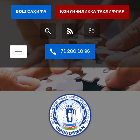
БОШ САҲИФА
ҚОНУНЧИЛИККА ТАКЛИФЛАР
ЎЗ
71 200 10 96