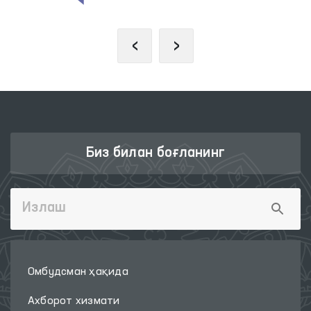
‹
›
Биз билан боғланинг
Омбудсман ҳақида
Ахборот хизмати