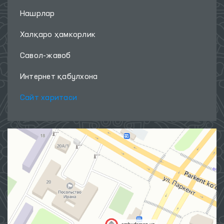
Нашрлар
Халқаро ҳамкорлик
Савол-жавоб
Интернет қабулхона
Сайт харитаси