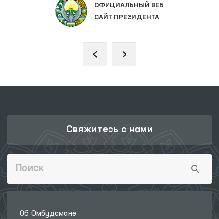
ЬНЫЙ ВЕБ
ЗАКОНОДАТЕЛЬ
ЗИДЕНТА
ОЛИЙ МАЖЛИС
‹
›
Свяжитесь с нами
Об Омбудсмане