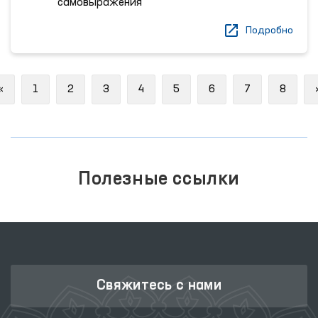
самовыражения
Подробно
Previous
«
1
2
3
4
5
6
7
8
Полезные ссылки
Свяжитесь с нами