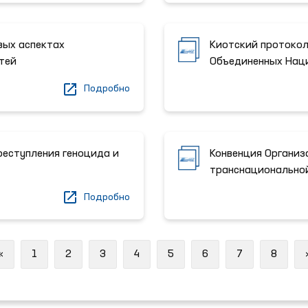
вых аспектах
Киотский протокол
тей
Объединенных Наци
Подробно
реступления геноцида и
Конвенция Организ
транснациональной
Подробно
Previous
«
1
2
3
4
5
6
7
8