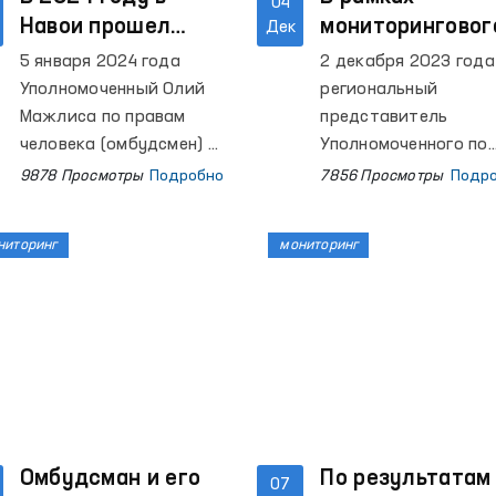
04
Навои прошел
мониторинговог
Дек
первый
визита в колони
5 января 2024 года
2 декабря 2023 года
мониторинг под
поселение № 38
Уполномоченный Олий
региональный
руководством
Самарканде
Мажлиса по правам
представитель
Омбудсмена
человека (омбудсмен) и
заключенные
Уполномоченного по
члены его
правам человека
прошли
9878 Просмотры
Подробно
7856 Просмотры
Подр
Общественной группы
(омбудсмена) Олий
медицинское
по выявлению и
Мажлиса по
обследование
ниторинг
мониторинг
предотвращению пыток
Самаркандской
совершили
области совершил
мониторинговый визит
мониторинговый виз
в исправительную
в колонию-посилени
колонию №11,
№38, расположенну
расположенную в
городе Самарканд. В
городе Навои.
нем также приняли
участие представит
Омбудсман и его
областного управле
По результатам
07