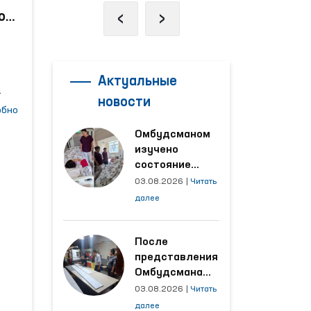
‹
›
о
ю-
 в
Актуальные
новости
обно
Омбудсманом
изучено
состояние
женщины,
03.08.2026
|
Читать
ит
пострадавшей от
далее
насилия в
я
Кашкадарьинской
ю в
области
После
представления
Омбудсмана
ели
улучшены
03.08.2026
|
Читать
ния
условия на
далее