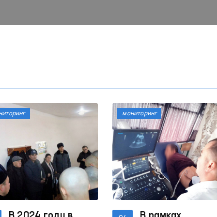
ниторинг
мониторинг
«Час омбудсмана»:
Механизмы противод
проводятся интерактивные
насилию в отношении
занятия по правам человека
женщин и детей в
Читать далее
Читать далее
социальных сетях
В 2024 году в
В рамках