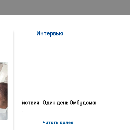
Интервью
ействия
Один день Омбудсмана
«Час омбуд
проводятся
занятия по 
Читать далее
Читать далее