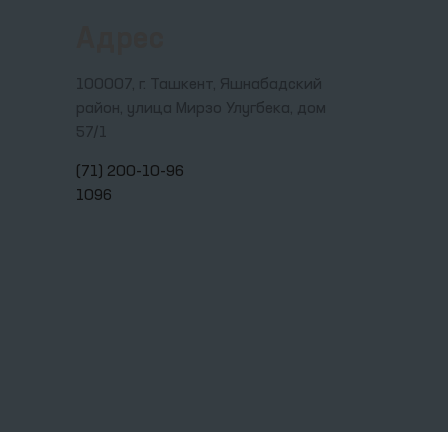
Адрес
100007, г. Ташкент, Яшнабадский
район, улица Мирзо Улугбека, дом
57/1
(71) 200-10-96
1096