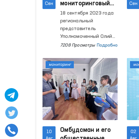
мониторинговый
Сен
Сен
визит в
18 сентября 2023 года
следственный
региональный
изолятор №11 в
представитель
Хорезме
Уполномоченный Олий
Мажлиса по правам
7208 Просмотры
Подробно
человека (Омбудсман) в
Хорезмской области
мониторинг
мо
Одилбек Оллаёров
совершил
мониторинговый визит
в следственный
изолятор №11.
Омбудсман и его
10
02
общественные
Авг
Авг