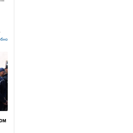
ский
обно
ы и
о
кой
да
нный
ом