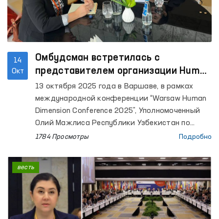
Омбудсман встретилась с
14
представителем организации Human
Окт
Rights Watch
13 октября 2025 года в Варшаве, в рамках
международной конференции “Warsaw Human
Dimension Conference 2025”, Уполномоченный
Олий Мажлиса Республики Узбекистан по
правам человека (омбудсман) Феруза
1784 Просмотры
Подробно
Эшматова встретилась со старшим
исследователем по Центральной Азии
весть
международной правозащитной организации
Human Rights Watch Мирой Риттман.