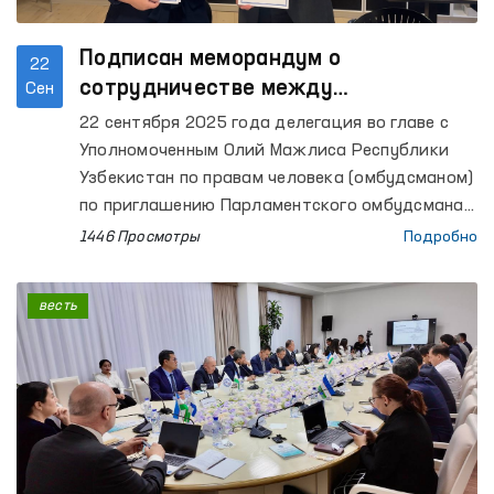
Подписан меморандум о
22
сотрудничестве между
Сен
омбудсманами Узбекистана и Дании
22 сентября 2025 года делегация во главе с
Уполномоченным Олий Мажлиса Республики
Узбекистан по правам человека (омбудсманом)
по приглашению Парламентского омбудсмана
Дании посетила город Копенгаген.
1446 Просмотры
Подробно
весть