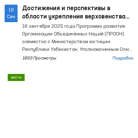
Достижения и перспективы в
16
области укрепления верховенства
Сен
закона и защиты прав человека в
16 сентября 2025 года Программа развития
Узбекистане
Организации Объединённых Наций (ПРООН)
совместно с Министерством юстиции
Республики Узбекистан, Уполномоченным Олий
Мажлиса по правам человека (омбудсманом) и
1893 Просмотры
Подробно
институтами гражданского общества
организовала круглый стол на тему
весть
«Достижения и перспективы в области
укрепления верховенства закона и защиты
прав человека в Узбекистане».