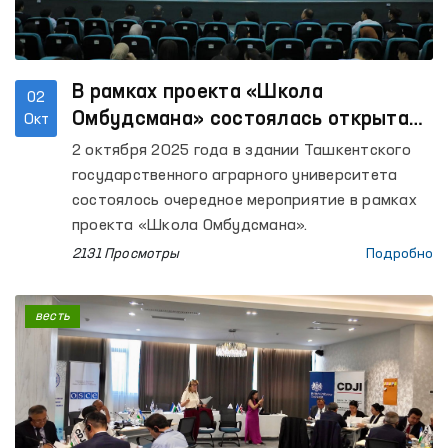
В рамках проекта «Школа
02
Омбудсмана» состоялась открытая
Окт
встреча со студентами
2 октября 2025 года в здании Ташкентского
государственного аграрного университета
состоялось очередное мероприятие в рамках
проекта «Школа Омбудсмана».
2131 Просмотры
Подробно
весть