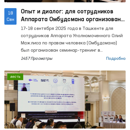
Опыт и диалог: для сотрудников
18
Аппарата Омбудсмана организован
Сен
международный семинар
17–18 сентября 2025 года в Ташкенте для
сотрудников Аппарата Уполномоченного Олий
Мажлиса по правам человека (Омбудсмана)
был организован семинар-тренинг в
сотрудничестве с Министерством иностранных
1457 Просмотры
Подробно
дел Финляндии и Центром по верховенству
права при Хельсинкском университете.
весть