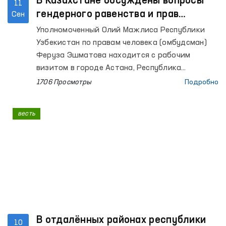
В Казахстане обсуждены вопросы
11
гендерного равенства и прав
Сен
человека в системе правосудия
Уполномоченный Олий Мажлиса Республики
Узбекистан по правам человека (омбудсман)
Феруза Эшматова находится с рабочим
визитом в городе Астана, Республика
Казахстан.
1706 Просмотры
Подробно
весть
В отдалённых районах республики
10