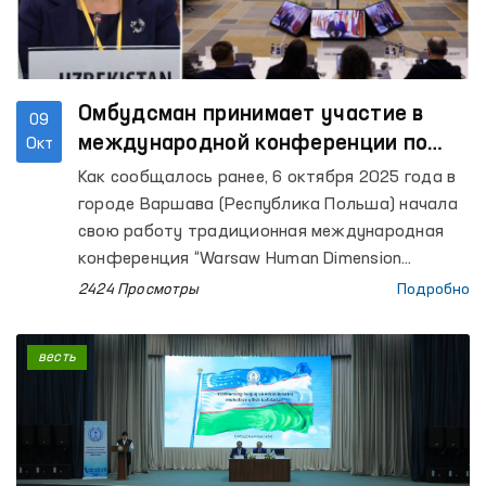
Омбудсман принимает участие в
09
международной конференции по
Окт
правам человека в Варшаве
Как сообщалось ранее, 6 октября 2025 года в
городе Варшава (Республика Польша) начала
свою работу традиционная международная
конференция “Warsaw Human Dimension
Conference 2025”, организованная
2424 Просмотры
Подробно
Организацией по безопасности и
сотрудничеству в Европе (ОБСЕ), посвящённая
весть
вопросам гуманитарного измерения.