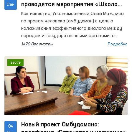
проводятся мероприятия «Школа
Сен
Омбудсмана» и выездные приёмы
Как известно, Уполномоченный Олий Мажлиса
граждан
по правам человека (омбудсман) с целью
налаживания эффективного диалога между
народом и государственными органами, а
также повышения правовой
1479 Просмотры
Подробно
информированности граждан проводит
мероприятия «Школа Омбудсмана». В рамках
весть
данных мероприятий также организуются
приёмы граждан и принимаются их обращения.
Новый проект Омбудсмана:
04