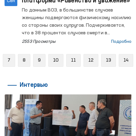
платформа «Равенство и уважение»
Сен
По данным ВОЗ, в большинстве случаев
женщины подвергаются физическому насилию
со стороны своих супругов. Подчеркивается,
что в 38 процентах случаев смерти в
результате насилия и жестокого обращения
2553 Просмотры
Подробно
виновным является супруг или человек, с
которым женщина проживает совместно.
evious
7
8
9
10
11
12
13
14
Интервью