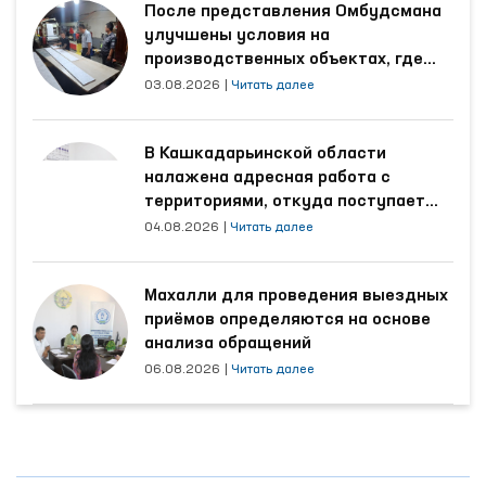
После представления Омбудсмана
улучшены условия на
производственных объектах, где
трудятся осуждённые
03.08.2026
|
Читать далее
В Кашкадарьинской области
налажена адресная работа с
территориями, откуда поступает
наибольшее количество обращений
04.08.2026
|
Читать далее
Махалли для проведения выездных
приёмов определяются на основе
анализа обращений
06.08.2026
|
Читать далее