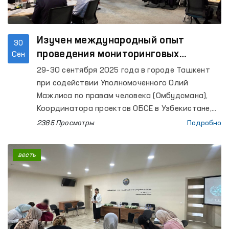
Изучен международный опыт
30
проведения мониторинговых
Сен
посещений пенитенциарных
29–30 сентября 2025 года в городе Ташкент
учреждений
при содействии Уполномоченного Олий
Мажлиса по правам человека (Омбудсмана),
Координатора проектов ОБСЕ в Узбекистане,
Британской организации по международному
2385 Просмотры
Подробно
развитию (UK International Development), а
также Центра международного развития и
весть
правосудия (CDJI) был проведён двухдневный
семинар-тренинг, посвящённый вопросам
осуществления мониторинга в местах лишения
свободы.