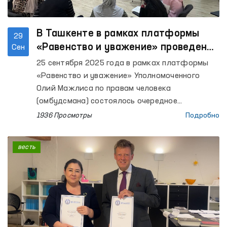
В Ташкенте в рамках платформы
29
«Равенство и уважение» проведено
Сен
мероприятие «Мост правовой
25 сентября 2025 года в рамках платформы
помощи»
«Равенство и уважение» Уполномоченного
Олий Мажлиса по правам человека
(омбудсмана) состоялось очередное
мероприятие «Мост правовой помощи».
1936 Просмотры
Подробно
весть