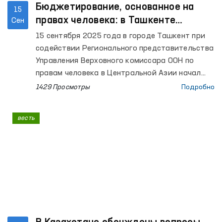
Бюджетирование, основанное на
15
правах человека: в Ташкенте
Сен
начался международный семинар
15 сентября 2025 года в городе Ташкент при
содействии Регионального представительства
Управления Верховного комиссара ООН по
правам человека в Центральной Азии начал
свою работу международный семинар на тему
1429 Просмотры
Подробно
«Бюджетирование на основе прав человека в
обеспечении экономических, социальных и
весть
культурных прав, а также права на здоровую
окружающую среду». В мероприятии принял
участие и Уполномоченный Олий Мажлиса по
правам человека (омбудсман).