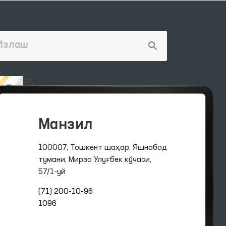
Манзил
100007, Тошкент шаҳар, Яшнобод
тумани, Мирзо Улуғбек кўчаси,
57/1-уй
(71) 200-10-96
1096