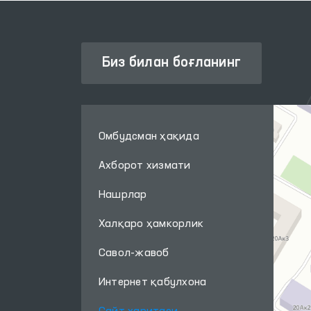
Биз билан боғланинг
Омбудсман ҳақида
Ахборот хизмати
Нашрлар
Халқаро ҳамкорлик
Савол-жавоб
Интернет қабулхона