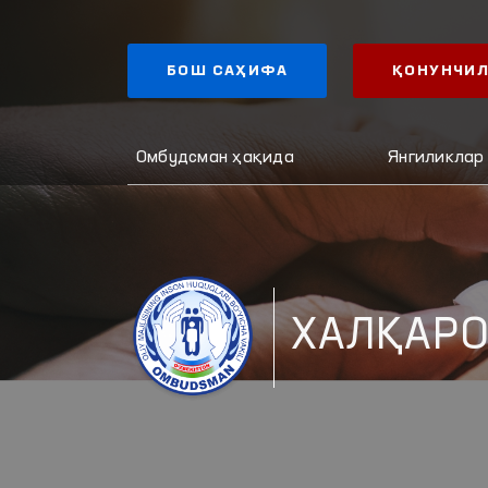
БОШ САҲИФА
ҚОНУНЧИЛ
Омбудсман ҳақида
Янгиликлар
ХАЛҚАРО