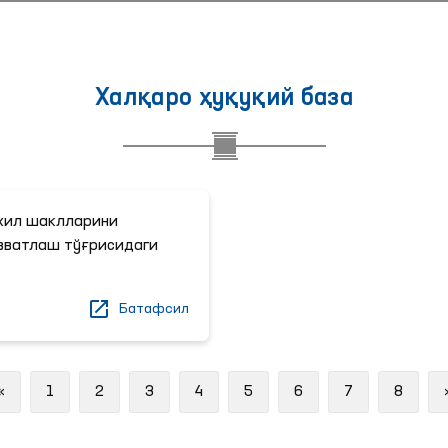
Халқаро ҳуқуқий база
хил шаклларини
вватлаш тўғрисидаги
Батафсил
Previous
«
1
2
3
4
5
6
7
8