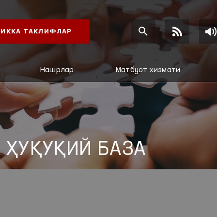
ИККА ТАКЛИФЛАР
Нашрлар
Матбуот хизмати
 ҲУҚУҚИЙ БАЗА