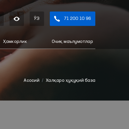
ЎЗ
71 200 10 96
Ҳамкорлик
Очиқ маълумотлар
Aсосий
Халқаро ҳуқуқий база