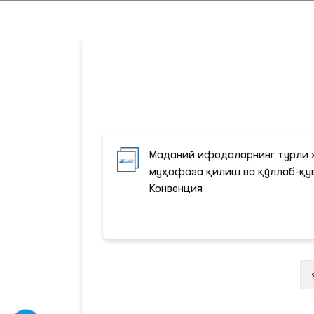
Маданий ифодаларнинг турли 
муҳофаза қилиш ва қўллаб-қу
Конвенция