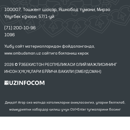
100007, Тошкент шаҳар, Яшнобод тумани, Мирзо
Улуғбек кўчаси, 57/1-уй
(71) 200-10-96
1096
Ушбу сайт материалларидан фойдаланганда,
www.ombudsman.uz
сайтига боғланиш керак
2026 © ЎЗБЕКИСТОН РЕСПУБЛИКАСИ ОЛИЙ МАЖЛИСИНИНГ
ИНСОН ҲУҚУҚЛАРИ БЎЙИЧА ВАКИЛИ (ОМБУДСМАН)
Диққат! Агар сиз матнда хатоликларни аниқласангиз, уларни белгилаб,
маъмуриятни хабардор қилиш учун Ctrl+Enter тугмаларини босинг