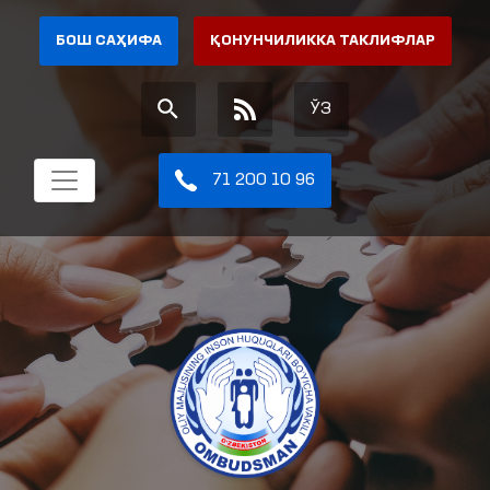
БОШ САҲИФА
ҚОНУНЧИЛИККА ТАКЛИФЛАР
ЎЗ
71 200 10 96