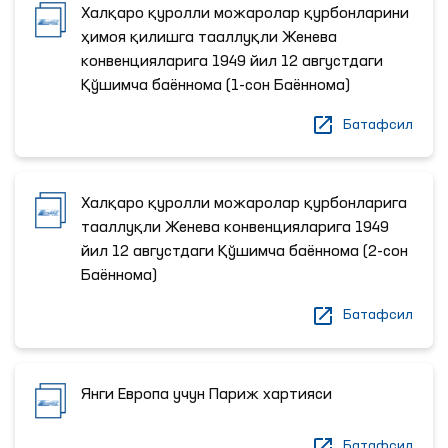
Халқаро қуролли можаролар қурбонларини
ҳимоя қилишга тааллуқли Женева
конвенцияларига 1949 йил 12 августдаги
Қўшимча баённома (1-сон Баённома)
Батафсил
Халқаро қуролли можаролар қурбонларига
тааллуқли Женева конвенцияларига 1949
йил 12 августдаги Қўшимча баённома (2-сон
Баённома)
Батафсил
Янги Европа учун Париж хартияси
Батафсил