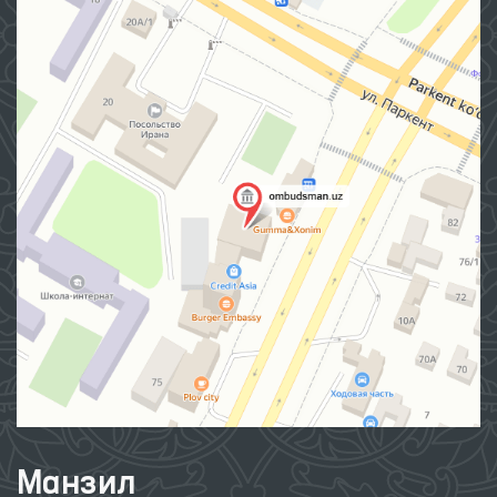
Манзил