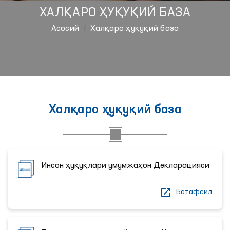
ХАЛҚАРО ҲУҚУҚИЙ БАЗА
Aсосий
Халқаро ҳуқуқий база
Халқаро ҳуқуқий база
Инсон ҳуқуқлари умумжаҳон Декларацияси
Батафсил