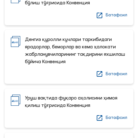
бўлиш тўғрисида Конвенция
Батафсил
Денгиз қуролли кучлари таркибидаги
ярадорлар, беморлар ва кема ҳалокати
жабрланувчиларининг тақдирини яхшилаш
бўйича Конвенция
Батафсил
Уруш вақтида фуқаро аҳолисини ҳимоя
қилиш тўғрисида Конвенция
Батафсил