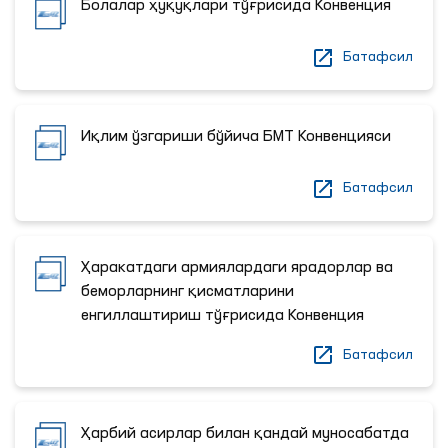
Болалар ҳуқуқлари тўғрисида Конвенция
Батафсил
Иқлим ўзгариши бўйича БМТ Конвенцияси
Батафсил
Ҳаракатдаги армиялардаги ярадорлар ва
беморларнинг қисматларини
енгиллаштириш тўғрисида Конвенция
Батафсил
Ҳарбий асирлар билан қандай муносабатда