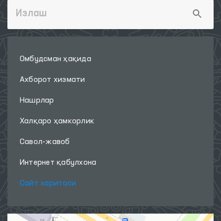
Омбудсман ҳақида
Ахборот хизмати
Нашрлар
Халқаро ҳамкорлик
Савол-жавоб
Интернет қабулхона
Сайт харитаси