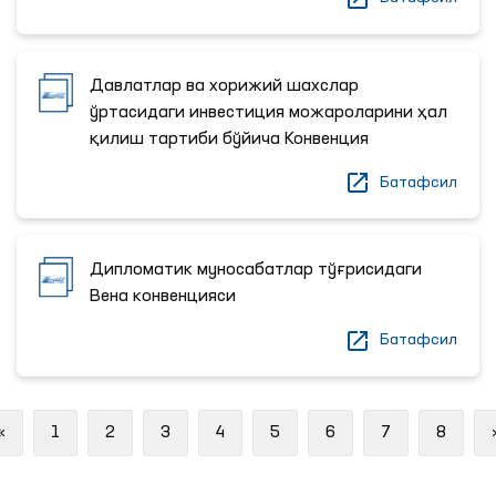
Давлатлар ва хорижий шахслар
ўртасидаги инвестиция можароларини ҳал
қилиш тартиби бўйича Конвенция
Батафсил
Дипломатик муносабатлар тўғрисидаги
Вена конвенцияси
Батафсил
Previous
«
1
2
3
4
5
6
7
8