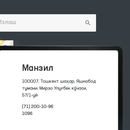
Манзил
100007, Тошкент шаҳар, Яшнобод
тумани, Мирзо Улуғбек кўчаси,
57/1-уй
(71) 200-10-96
1096