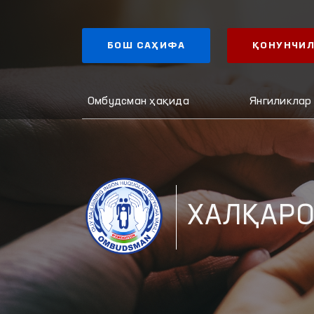
БОШ САҲИФА
ҚОНУНЧИЛ
Омбудсман ҳақида
Янгиликлар
ХАЛҚАРО