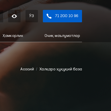
ЎЗ
71 200 10 96
Ҳамкорлик
Очиқ маълумотлар
Aсосий
Халқаро ҳуқуқий база