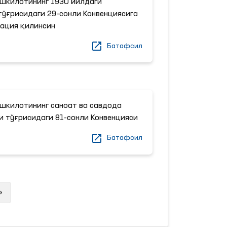
шкилотининг 1930 йилдаги
ўғрисидаги 29-сонли Конвенциясига
ация қилинсин
Батафсил
шкилотининг саноат ва савдода
и тўғрисидаги 81-сонли Конвенцияси
Батафсил
Next
»