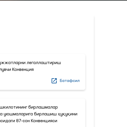
ҳужжатларни легаллаштириш
лувчи Конвенция
Батафсил
ашкилотининг бирлашмалар
аба уюшмаларига бирлашиш ҳуқуқини
сидаги 87-сон Конвенцияси