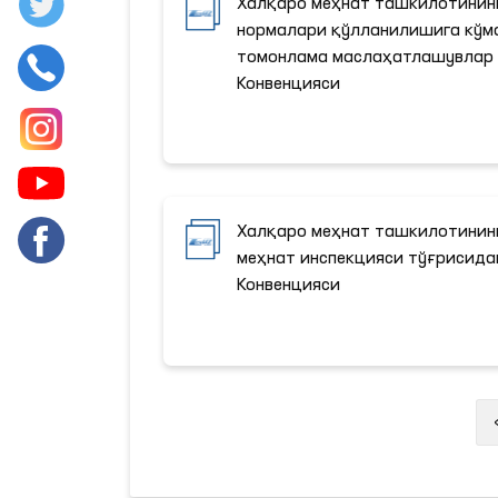
Халқаро меҳнат ташкилотинин
нормалари қўлланилишига кўм
томонлама маслаҳатлашувлар 
Конвенцияси
Халқаро меҳнат ташкилотинин
меҳнат инспекцияси тўғрисида
Конвенцияси