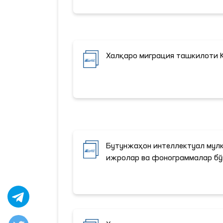
Халқаро миграция ташкилоти 
Бутунжаҳон интеллектуал мул
ижролар ва фонограммалар бў