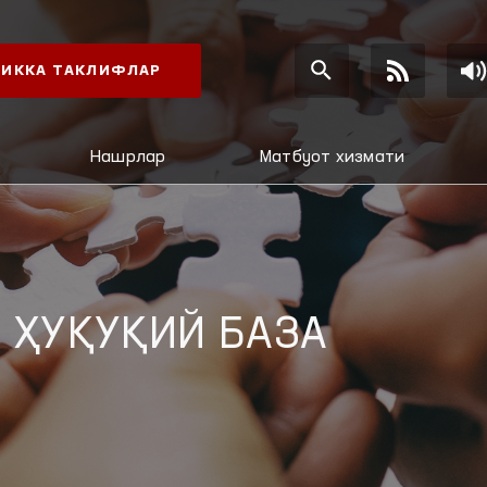
ИККА ТАКЛИФЛАР
Нашрлар
Матбуот хизмати
 ҲУҚУҚИЙ БАЗА