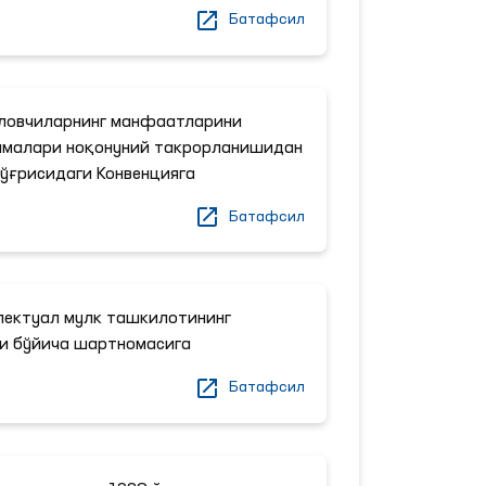
Батафсил
ловчиларнинг манфаатларини
ммалари ноқонуний такрорланишидан
ўғрисидаги Конвенцияга
Батафсил
лектуал мулк ташкилотининг
и бўйича шартномасига
Батафсил