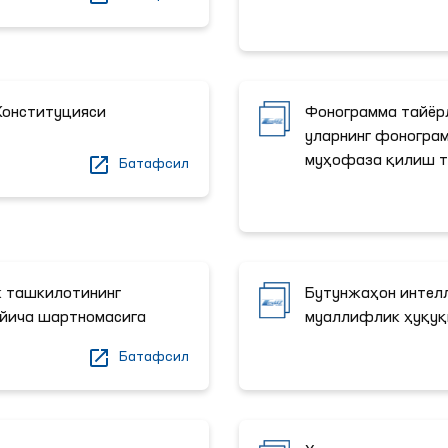
Конституцияси
Фонограмма тайёр
уларнинг фоногра
муҳофаза қилиш т
Батафсил
к ташкилотининг
Бутунжаҳон интел
йича шартномасига
муаллифлик ҳуқуқ
Батафсил