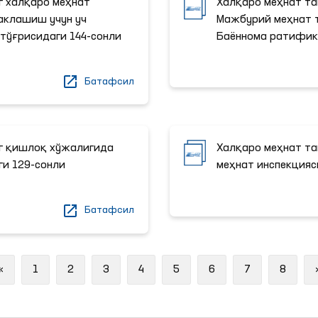
г халқаро меҳнат
Халқаро меҳнат та
аклашиш учун уч
Мажбурий меҳнат т
тўғрисидаги 144-сонли
Баённома ратифик
Батафсил
г қишлоқ хўжалигида
Халқаро меҳнат та
ги 129-сонли
меҳнат инспекцияс
Батафсил
Previous
«
1
2
3
4
5
6
7
8