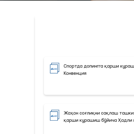
Спортда допингга қарши кураш
Конвенция
Жаҳон соғлиқни сақлаш ташки
қарши курашиш бўйича Ҳадли 