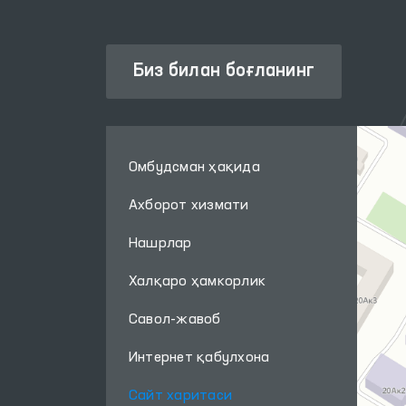
Биз билан боғланинг
Омбудсман ҳақида
Ахборот хизмати
Нашрлар
Халқаро ҳамкорлик
Савол-жавоб
Интернет қабулхона
Сайт харитаси