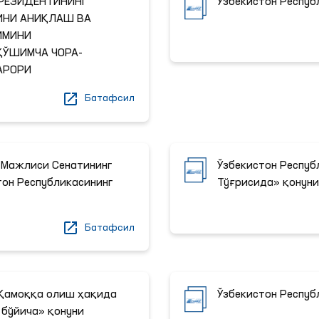
ПРЕЗИДЕНТИНИНГ
Ўзбекистон Респуб
ИНИ АНИҚЛАШ ВА
ИМИНИ
ЎШИМЧА ЧОРА-
АРОРИ
Батафсил
 Мажлиси Сенатининг
Ўзбекистон Респуб
тон Республикасининг
Тўғрисида» қонун
Батафсил
"Қамоққа олиш ҳақида
Ўзбекистон Респуб
бўйича» қонуни