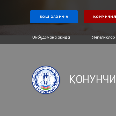
БОШ САҲИФА
ҚОНУНЧИЛ
Омбудсман ҳақида
Янгиликлар
ҚОНУНЧИ