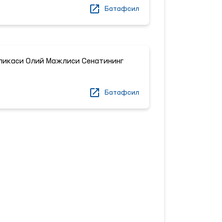
Батафсил
ликаси Олий Мажлиси Сенатининг
Батафсил