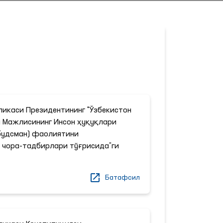
ликаси Президентининг "Ўзбекистон
 Мажлисининг Инсон ҳуқуқлари
будсман) фаолиятини
чора-тадбирлари тўғрисида”ги
Батафсил