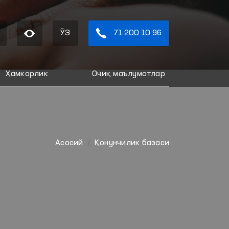
ЎЗ
71 200 10 96
Ҳамкорлик
Очиқ маълумотлар
Aсосий
Қонунчилик базаси