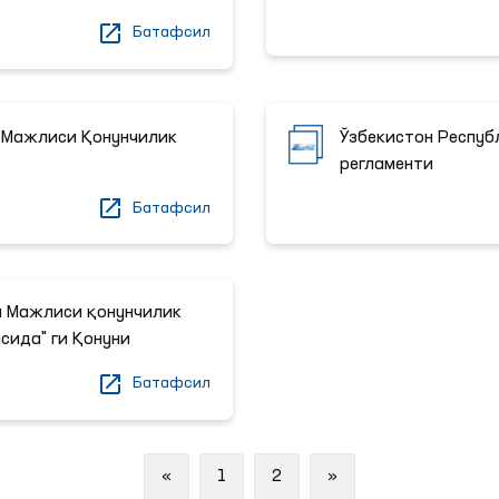
Батафсил
 Мажлиси Қонунчилик
Ўзбекистон Респуб
регламенти
Батафсил
й Мажлиси қонунчилик
сида" ги Қонуни
Батафсил
Previous
Next
«
1
2
»