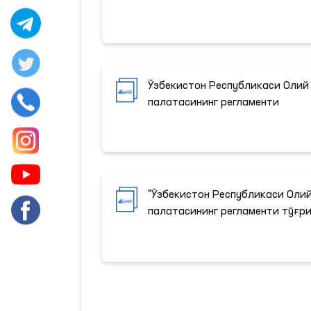
Ўзбекистон Республикаси Олий
палатасининг регламенти
"Ўзбекистон Республикаси Оли
палатасининг регламенти тўғри