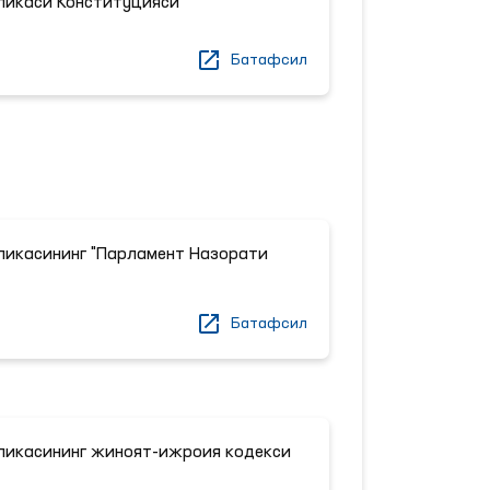
ликаси Конституцияси
Батафсил
ликасининг "Парламент Назорати
и
Батафсил
ликасининг жиноят-ижроия кодекси