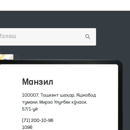
Манзил
100007, Тошкент шаҳар, Яшнобод
тумани, Мирзо Улуғбек кўчаси,
57/1-уй
(71) 200-10-96
1096