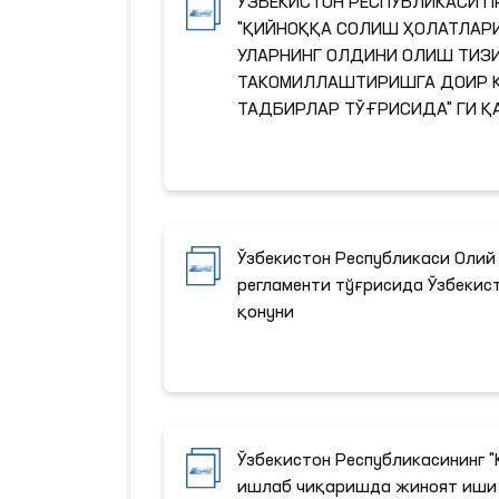
ЎЗБЕКИСТОН РЕСПУБЛИКАСИ 
"ҚИЙНОҚҚА СОЛИШ ҲОЛАТЛАР
УЛАРНИНГ ОЛДИНИ ОЛИШ ТИЗ
ТАКОМИЛЛАШТИРИШГА ДОИР Қ
ТАДБИРЛАР ТЎҒРИСИДА" ГИ Қ
Ўзбекистон Республикаси Олий
регламенти тўғрисида Ўзбекис
қонуни
Ўзбекистон Республикасининг 
ишлаб чиқаришда жиноят иши 