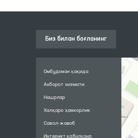
Биз билан боғланинг
Омбудсман ҳақида
Ахборот хизмати
Нашрлар
Халқаро ҳамкорлик
Савол-жавоб
Интернет қабулхона