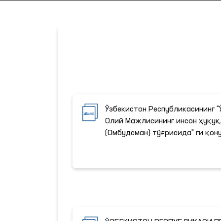
Ўзбекистон Республикасининг 
Олий Мажлисининг инсон ҳуқуқ
(Омбудсман) тўғрисида" ги қон