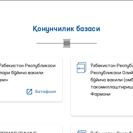
Қонунчилик базаси
"Ўзбекистон Республикаси
Ўзбекистон Респуб
лари бўйича вакили
Республикаси Олий
уни»
бўйича вакили (ом
такомиллаштириш 
Батафсил
Фармони