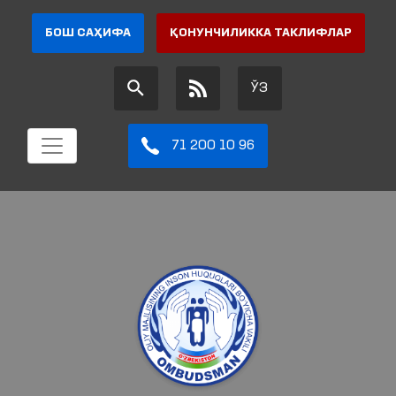
БОШ САҲИФА
ҚОНУНЧИЛИККА ТАКЛИФЛАР
ЎЗ
71 200 10 96