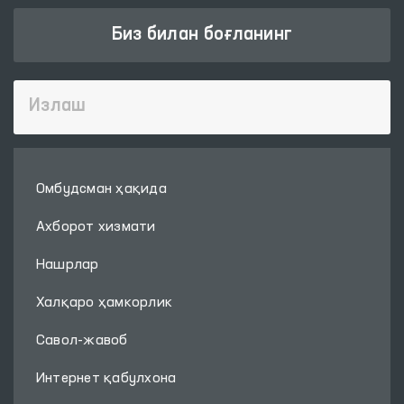
Биз билан боғланинг
Омбудсман ҳақида
Ахборот хизмати
Нашрлар
Халқаро ҳамкорлик
Савол-жавоб
Интернет қабулхона