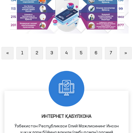
Previous
Ne
«
1
2
3
4
5
6
7
»
ИНТЕРНЕТ ҚАБУЛХОНА
Ўзбекистон Республикаси Олий Мажлисининг Инсон
ҳуқуқлари бўйича вакили (омбудсман) расмий