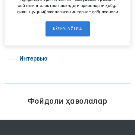
сайтининг электрон шаклдаги аризаларни қабул
қилиш учун мўлжалланган интернет қабулхонаси
БЎЛИМГА ЎТИШ
Интервью
Фойдали ҳаволалар