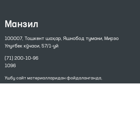
Манзил
100007, Тошкент шаҳар, Яшнобод тумани, Мирзо
Улуғбек кўчаси, 57/1-уй
(71) 200-10-96
1096
Ушбу сайт материалларидан фойдаланганда,
www.ombudsman.uz
сайтига боғланиш керак
2026 © ЎЗБЕКИСТОН РЕСПУБЛИКАСИ ОЛИЙ МАЖЛИСИНИНГ
ИНСОН ҲУҚУҚЛАРИ БЎЙИЧА ВАКИЛИ (ОМБУДСМАН)
Диққат! Агар сиз матнда хатоликларни аниқласангиз, уларни белгилаб,