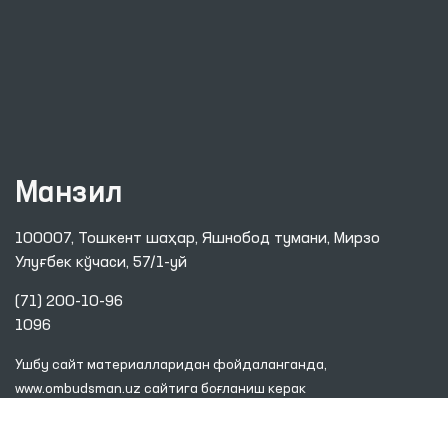
Манзил
100007, Тошкент шаҳар, Яшнобод тумани, Мирзо
Улуғбек кўчаси, 57/1-уй
(71) 200-10-96
1096
Ушбу сайт материалларидан фойдаланганда,
www.ombudsman.uz
сайтига боғланиш керак
2026 © ЎЗБЕКИСТОН РЕСПУБЛИКАСИ ОЛИЙ МАЖЛИСИНИНГ