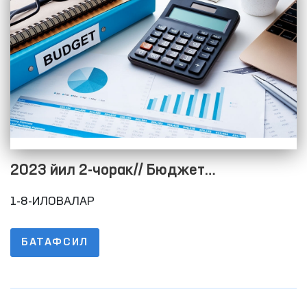
2023 йил 2-чорак// Бюджет
жараёнининг очиқлигини таъминлаш
1-8-ИЛОВАЛАР
мақсадида расмий веб-сайтида
маълумотларни жойлаштириш тартиби
БАТАФСИЛ
тўғрисидаги низомнинг 1-8-ИЛОВАЛАРИ