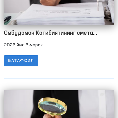
Омбудсман Котибиятининг смета
харажатларини бажарилиши тўғрисида
2023 йил 3-чорак
Ҳисобот 2023 йил 3-чорак
БАТАФСИЛ