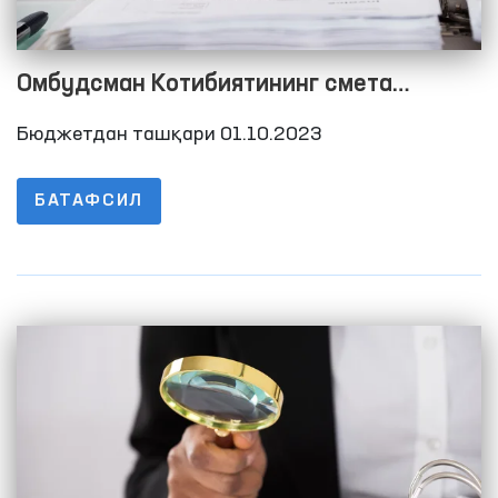
Омбудсман Котибиятининг смета
харажатларини бажарилиши тўғрисида
Бюджетдан ташқари 01.10.2023
Ҳисобот 2023 йил 3-чорак
БАТАФСИЛ