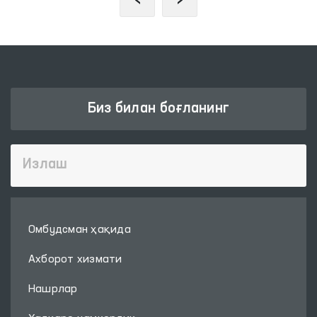
Биз билан боғланинг
Омбудсман ҳақида
Ахборот хизмати
Нашрлар