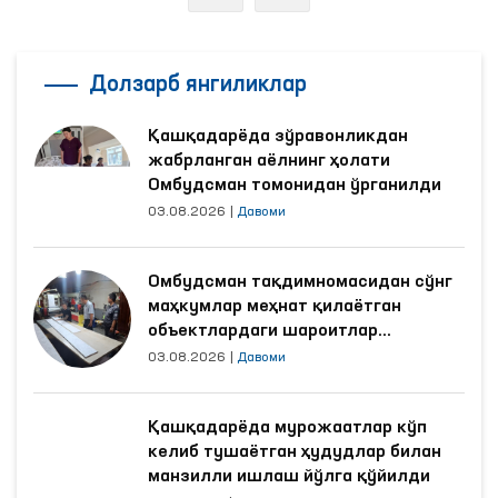
Долзарб янгиликлар
Қашқадарёда зўравонликдан
жабрланган аёлнинг ҳолати
Омбудсман томонидан ўрганилди
03.08.2026
|
Давоми
Омбудсман тақдимномасидан сўнг
маҳкумлар меҳнат қилаётган
объектлардаги шароитлар
яхшиланди
03.08.2026
|
Давоми
Қашқадарёда мурожаатлар кўп
келиб тушаётган ҳудудлар билан
манзилли ишлаш йўлга қўйилди