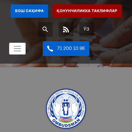
БОШ САҲИФА
ҚОНУНЧИЛИККА ТАКЛИФЛАР
ЎЗ
71 200 10 96