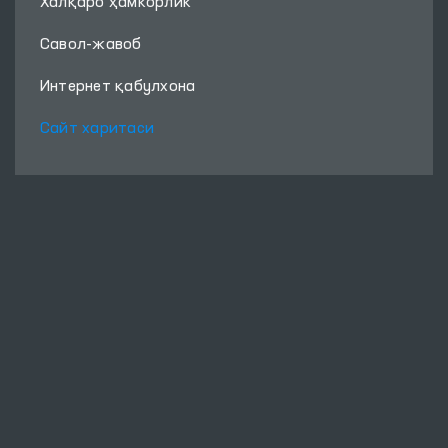
Халқаро ҳамкорлик
Савол-жавоб
Интернет қабулхона
Сайт харитаси