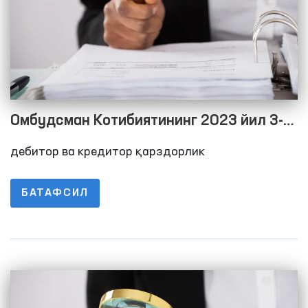
Омбудсман Котибиятининг 2023 йил 3-
чорак якуни бўйича дебитор ва кредитор
дебитор ва кредитор қарздорлик
қарздорлик тўғрисида Маълумот
БАТАФСИЛ