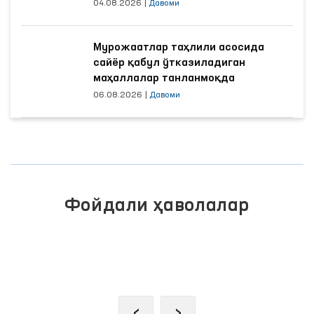
04.08.2026
|
Давоми
Мурожаатлар таҳлили асосида
сайёр қабул ўтказиладиган
маҳаллалар танланмоқда
06.08.2026
|
Давоми
Фойдали ҳаволалар
ЖАМОАВИЙ МУРОЖААТЛАР
ПОРТАЛИ
‹
›