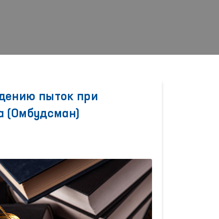
дению пыток при
а (Омбудсман)