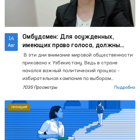
Омбудсмен: Для осужденных,
14
имеющих право голоса, должны
Авг
быть созданы все условия
В эти дни внимание мировой общественности
приковано к Узбекистану. Ведь в стране
начался важный политический процесс -
избирательная кампания по выборам
Президента Республики Узбекистан. С этим
7035 Просмотры
Подробно
политическим событием тесно связана судьба
страны на ближайшие пять лет. Все имеющие
позиция
право голоса избиратели должны
проголосовать за кандидата по своему выбору
без какого-либо влияния или давления,
ознакомившись с предвыборной программой