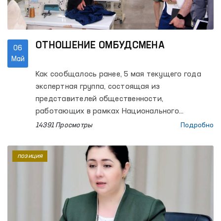
ОТНОШЕНИЕ ОМБУДСМЕНА
06
Май
Как сообщалось ранее, 5 мая текущего года
экспертная группа, состоящая из
представителей общественности,
работающих в рамках Национального
превентивного механизма по предупреждению
14391 Просмотры
Подробно
пыток при Уполномоченном по правам
человека, нанесла очередной мониторинговый
позиция
визит в исправительную колонию № 22
Ташкентской области.