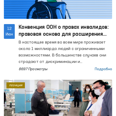
кандидатов.
Конвенция ООН о правах инвалидов:
12
правовая основа для расширения
Июн
ограниченных возможностей
В настоящее время во всем мире проживает
около 1 миллиарда людей с ограниченными
возможностями. В большинстве случаев они
страдают от дискриминации и
стигматизации, а также нуждаются в
8697 Просмотры
Подробно
постоянной моральной и материальной
помощи. Конечно, самая большая
позиция
ответственность за их всестороннюю
поддержку ложится на государство.