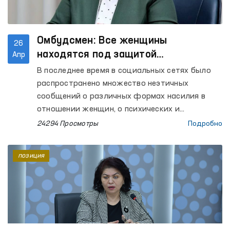
Омбудсмен: Все женщины
26
находятся под защитой
Апр
государства
В последнее время в социальных сетях было
распространено множество неэтичных
сообщений о различных формах насилия в
отношении женщин, о психических и
физических домогательствах, доводящих их
24294 Просмотры
Подробно
до совершения суицида. Очевидно одно, что
случаев насилия в отношении женщин на
позиция
самом деле может быть гораздо больше. Мы
не можем этого отрицать. Потому что, как бы
узбекской женщине не было трудно, она не
хочет раскрывать это перед знакомыми и
соседями, не говоря уже о распространении
посредством социальных сетей.