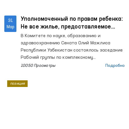
Уполномоченный по правам ребенка:
31
Не все жилье, предоставляемое
Мар
выпускникам домов «Милосердия»,
В Комитете по науке, образованию и
соответствует требованию
здравоохранению Сената Олий Мажлиса
Республики Узбекистан состоялось заседание
Рабочей группы по комплексному
исследованию дальнейшего укрепления
10050 Просмотры
Подробно
правовой базы социальной поддержки детей-
сирот и детей, лишенных родительской опеки.
позиция