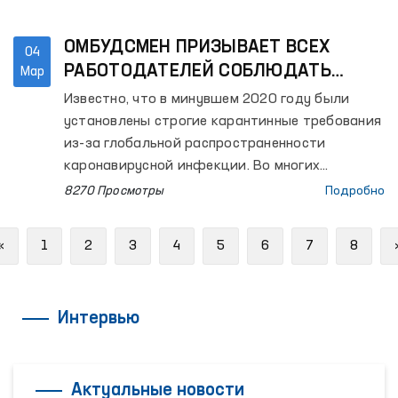
ОМБУДСМЕН ПРИЗЫВАЕТ ВСЕХ
04
РАБОТОДАТЕЛЕЙ СОБЛЮДАТЬ
Мар
ЗАКОН О ТРУДЕ
Известно, что в минувшем 2020 году были
установлены строгие карантинные требования
из-за глобальной распространенности
каронавирусной инфекции. Во многих
организациях и на предприятиях сотрудники
8270 Просмотры
Подробно
имеют возможность работать удаленно.
Previous
«
1
2
3
4
5
6
7
8
Интервью
Актуальные новости