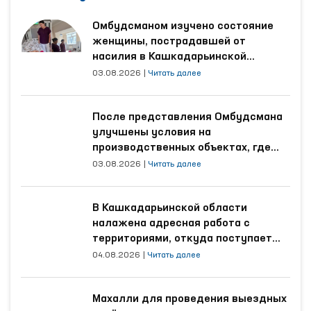
Омбудсманом изучено состояние
женщины, пострадавшей от
насилия в Кашкадарьинской
области
03.08.2026
|
Читать далее
После представления Омбудсмана
улучшены условия на
производственных объектах, где
трудятся осуждённые
03.08.2026
|
Читать далее
В Кашкадарьинской области
налажена адресная работа с
территориями, откуда поступает
наибольшее количество обращений
04.08.2026
|
Читать далее
Махалли для проведения выездных