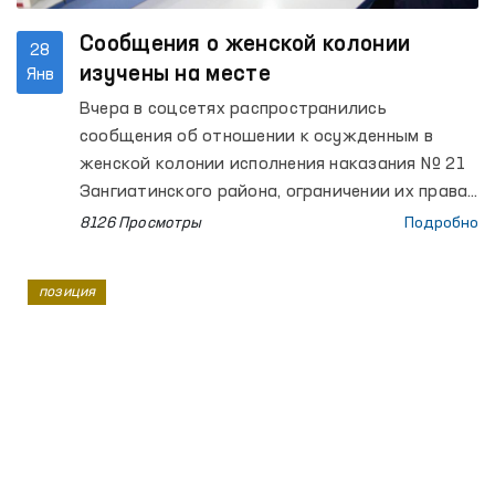
Сообщения о женской колонии
28
изучены на месте
Янв
Вчера в соцсетях распространились
сообщения об отношении к осужденным в
женской колонии исполнения наказания № 21
Зангиатинского района, ограничении их права
на получение медицинских услуг и отсутствии
8126 Просмотры
Подробно
надлежащих условий в зимний сезон. Данный
факт был взят на контроль и сегодня изучен
позиция
сотрудниками Уполномоченного Олий Мажлиса
по правам человека (омбудсмана).