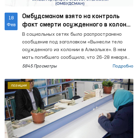
Омбудсманом взято на контроль
18
факт смерти осужденного в колонии
Фев
Алмалыка
В социальных сетях было распространено
сообщение под заголовком «Вынесли тело
осужденного из колонии в Алмалыке». В нем
мать погибшего сообщила, что 26-28 января
этого года встречалась с сыном на
5845 Просмотры
Подробно
длительном свидании и он на свое здоровье не
жаловался.
позиция