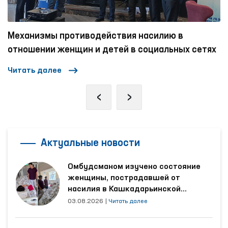
Один день Омбудсмана
етях
Читать далее
‹
›
Актуальные новости
Омбудсманом изучено состояние
женщины, пострадавшей от
насилия в Кашкадарьинской
области
03.08.2026
|
Читать далее