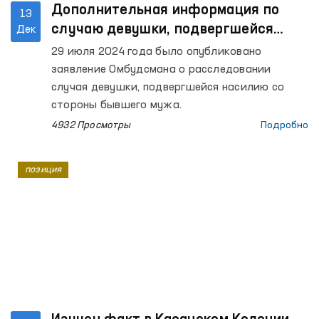
Дополнительная информация по
13
случаю девушки, подвергшейся
Дек
насилию со стороны бывшего мужа
29 июля 2024 года было опубликовано
заявление Омбудсмана о расследовании
случая девушки, подвергшейся насилию со
стороны бывшего мужа.
4932 Просмотры
Подробно
позиция