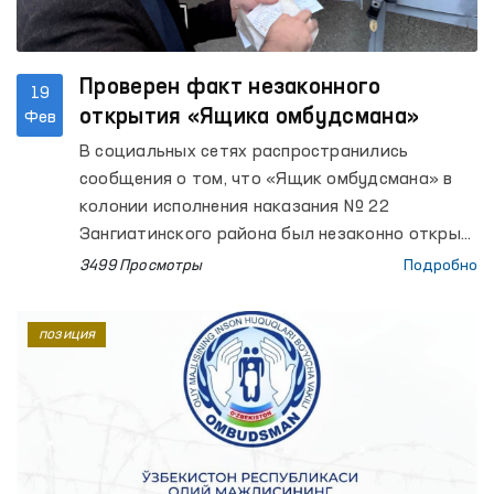
Проверен факт незаконного
19
открытия «Ящика омбудсмана»
Фев
В социальных сетях распространились
сообщения о том, что «Ящик омбудсмана» в
колонии исполнения наказания № 22
Зангиатинского района был незаконно открыт
заместителем прокурора области и
3499 Просмотры
Подробно
администрацией колонии.
позиция