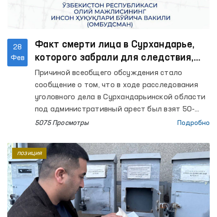
Факт смерти лица в Сурхандарье,
28
которого забрали для следствия,
Фев
взято Омбудсманом на контроль
Причиной всеобщего обсуждения стало
сообщение о том, что в ходе расследования
уголовного дела в Сурхандарьинской области
под административный арест был взят 50-
летний фермер Тохир Хаитов, впоследствии
5075 Просмотры
Подробно
который скончался.
позиция