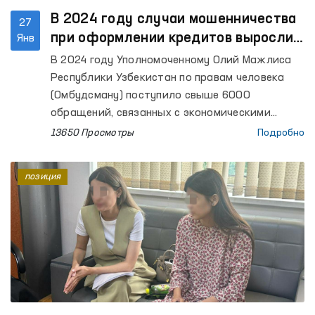
В 2024 году случаи мошенничества
27
при оформлении кредитов выросли
Янв
на 42% – Омбудсман
В 2024 году Уполномоченному Олий Мажлиса
Республики Узбекистан по правам человека
(Омбудсману) поступило свыше 6000
обращений, связанных с экономическими
правами граждан. Из них 9% связанны со
13650 Просмотры
Подробно
случаями мошенничества. Значительно
возросло число случаев оформления кредитов
позиция
в различных коммерческих банках на имя
граждан без их согласия, используя их личные
данные. Если в 2023 году таких обращений
было 110, то в 2024 году этот показатель
вырос на 42%.