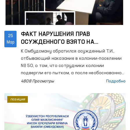
ФАКТ НАРУШЕНИЯ ПРАВ
25
ОСУЖДЕННОГО ВЗЯТО НА
Мар
КОНТРОЛЬ ОМБУДСМАНА
К Омбудсману обратился осужденный Т.И.,
отбывающий наказание в колонии-поселении
№ 50, о том, что сотрудники колонии
подвергли его пыткам, а после необоснованно
поместили в дисциплинарную часть.
4808 Просмотры
Подробно
позиция