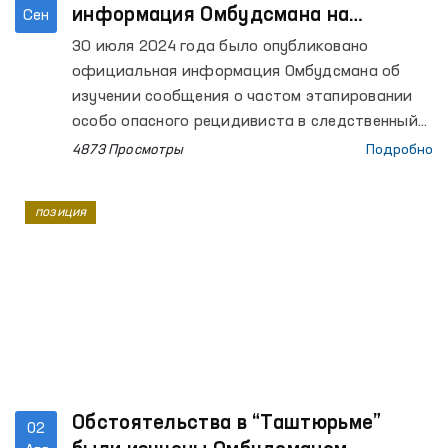
информация Омбудсмана на
Сен
сообщение о частом этапировании
30 июля 2024 года было опубликовано
особо опасного рецидивиста в
официальная информация Омбудсмана об
следственный изолятор
изучении сообщения о частом этапировании
особо опасного рецидивиста в следственный
изолятор.
4873 Просмотры
Подробно
позиция
Обстоятельства в “Таштюрьме”
02