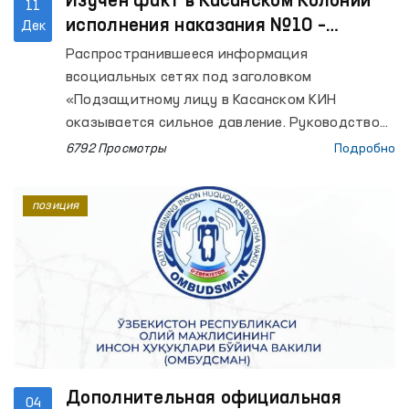
Изучен факт в Касанском Колонии
11
исполнения наказания №10 –
Дек
Омбудсман
Распространившееся информация
всоциальных сетях под заголовком
«Подзащитному лицу в Касанском КИН
оказывается сильное давление. Руководство
колонии мне также угрожает»
6792 Просмотры
Подробно
безотлагательно было изученорегиональным
представителем Омбудсмана в
позиция
Кашкадарьинской области совместно с
представителями общественности.
Дополнительная официальная
04