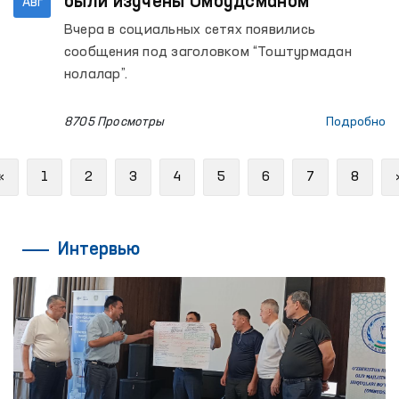
были изучены Омбудсманом
Авг
Вчера в социальных сетях появились
сообщения под заголовком “Тоштурмадан
нолалар”.
8705 Просмотры
Подробно
Previous
«
1
2
3
4
5
6
7
8
Интервью