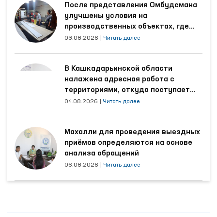
После представления Омбудсмана
улучшены условия на
производственных объектах, где
трудятся осуждённые
03.08.2026
|
Читать далее
В Кашкадарьинской области
налажена адресная работа с
территориями, откуда поступает
наибольшее количество обращений
04.08.2026
|
Читать далее
Махалли для проведения выездных
приёмов определяются на основе
анализа обращений
06.08.2026
|
Читать далее