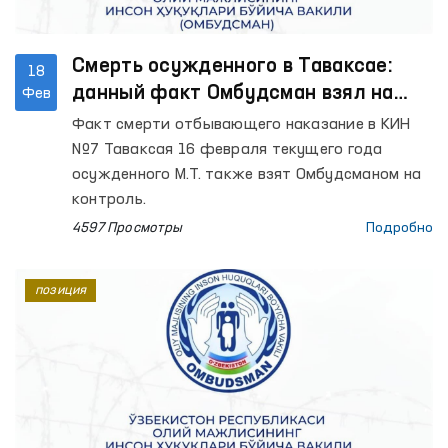
Смерть осужденного в Таваксае:
18
данный факт Омбудсман взял на
Фев
контроль
Факт смерти отбывающего наказание в КИН
№7 Таваксая 16 февраля текущего года
осужденного М.Т. также взят Омбудсманом на
контроль.
4597 Просмотры
Подробно
позиция