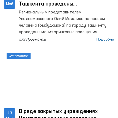
Ташкента проведены
Май
мониторинговые посещения
Региональным представителем
Уполномоченного Олий Мажлиса по правам
человека (омбудсмана) по городу Ташкенту
проведены мониторинговые посещения
колонии исполнения наказания № 21,
573 Просмотры
Подробно
специализированной больницы для
осуждённых № 23, колонии-поселения № 51 и
мониторинг
её производственных объектов, дома-
интерната «Мурувват» № 1 и № 2 для детей с
инвалидностью, Ташкентской городской
наркологической больницы принудительного
лечения, Республиканской клинической
психиатрической больницы с усиленным
наблюдением и Клинической психиатрической
больницы.
В ряде закрытых учреждениях
19