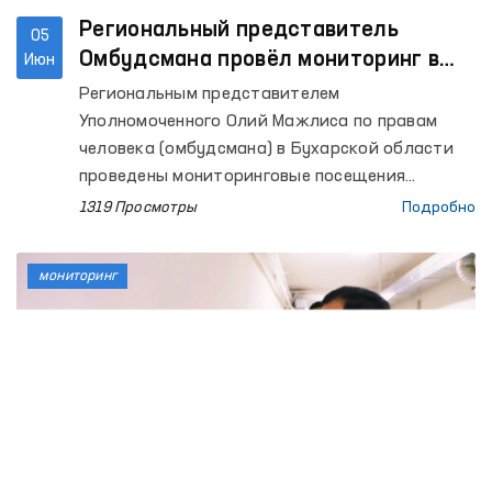
Региональный представитель
05
Омбудсмана провёл мониторинг в
Июн
ряде учреждений Бухары
Региональным представителем
Уполномоченного Олий Мажлиса по правам
человека (омбудсмана) в Бухарской области
проведены мониторинговые посещения
колонии по исполнению наказания № 17,
1319 Просмотры
Подробно
Следственного изолятора № 4, Изолятора
временного содержания УВД Каракульского
мониторинг
района и расположенного в этом же районе
Мужского дома-интерната для инвалидов, а
также Бухарского областного филиала
психиатрической службы Республиканского
специализированного научно-практического
медицинского центра психиатрии.