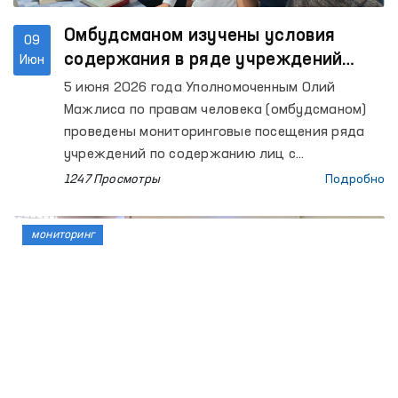
(вытрезвители), Самаркандский областной
филиал Республиканского
Омбудсманом изучены условия
09
специализированного научно-практического
содержания в ряде учреждений
Июн
медицинского центра психического здоровья
Ферганской области
5 июня 2026 года Уполномоченным Олий
по психиатрической службе, расположенный в
Мажлиса по правам человека (омбудсманом)
Ургутском районе, а также мужской и женский
проведены мониторинговые посещения ряда
дома-интернаты «Мурувват» для лиц с
учреждений по содержанию лиц с
инвалидностью, расположенные в том же
ограниченной свободой передвижения в
1247 Просмотры
Подробно
районе.
Ферганской области.
мониторинг