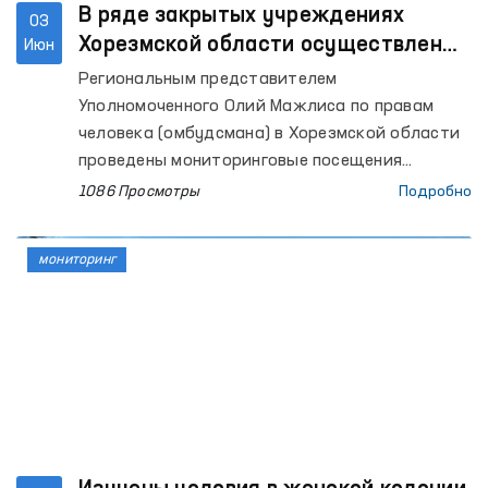
В ряде закрытых учреждениях
03
Хорезмской области осуществлены
Июн
мониторинговые посещения
Региональным представителем
Уполномоченного Олий Мажлиса по правам
человека (омбудсмана) в Хорезмской области
проведены мониторинговые посещения
Следственного изолятора № 11, Центров
1086 Просмотры
Подробно
социально-правовой помощи
несовершеннолетним и реабилитации лиц без
мониторинг
определённого места жительства УВД
Хорезмской области, Специального приёмника
для содержания лиц, подвергнутых
административному аресту, Изолятора
временного содержания УВД Хазараспского
района, дома-интерната для мужчин с
инвалидностью «Мурувват» города Хивы,
межрайонных пунктов оказания медицинской