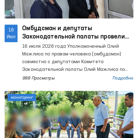
Омбудсман и депутаты
16
Законодательной палаты провели
Июл
мониторинг ряда закрытых
16 июля 2026 года Уполномоченный Олий
учреждений в Ташкенте
Мажлиса по правам человека (омбудсман)
совместно с депутатами Комитета
Законодательной палаты Олий Мажлиса по
международным делам, вопросам обороны и
988 Просмотры
Подробно
безопасности провели мониторинговые визиты
в специальный приемник для содержания лиц,
мониторинг
подвергнутых административному аресту, а
также в Центр реабилитации лиц без
определенного места жительства в городе
Ташкенте.