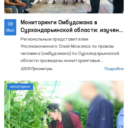
Мониторинги Омбудсмана в
08
Сурхандарьинской области: изучено
Июл
исполнение ранее данных
Региональным представителем
рекомендаций
Уполномоченного Олий Мажлиса по правам
человека (омбудсмана) по Сурхандарьинской
области проведены мониторинговые
посещения изоляторов временного
1009 Просмотры
Подробно
содержания (ИВС) УВД города Термеза и
Джаркурганского района, Специального
мониторинг
приёмника для лиц, подвергнутых
административному аресту УВД
Сурхандарьинской области (Специальный
приёмник), Центра реабилитации для лиц без
определённого места жительства,
Сурхандарьинского филиала