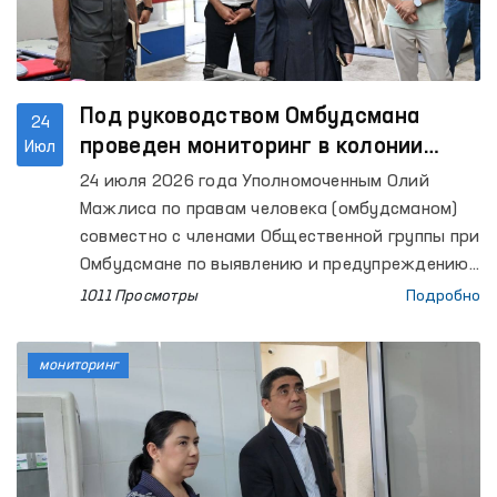
Под руководством Омбудсмана
24
проведен мониторинг в колонии
Июл
исполнения наказания № 7
24 июля 2026 года Уполномоченным Олий
Ташкентской области
Мажлиса по правам человека (омбудсманом)
совместно с членами Общественной группы при
Омбудсмане по выявлению и предупреждению
случаев пыток осуществлен мониторинговый
1011 Просмотры
Подробно
визит в колонию исполнения наказания № 7
Ташкентской области.
мониторинг