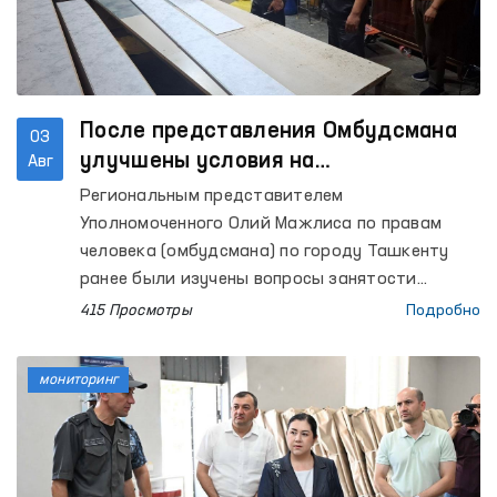
После представления Омбудсмана
03
улучшены условия на
Авг
производственных объектах, где
Региональным представителем
трудятся осуждённые
Уполномоченного Олий Мажлиса по правам
человека (омбудсмана) по городу Ташкенту
ранее были изучены вопросы занятости
осуждённых, отбывающих наказание в
415 Просмотры
Подробно
колонии-поселении № 51, а также условия на
производственных объектах, где они
мониторинг
осуществляют трудовую деятельность.