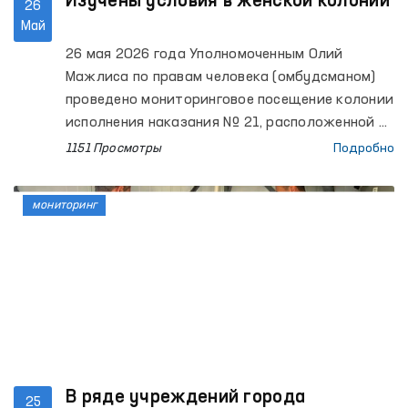
помощи лицам, находящимся в состоянии
Изучены условия в женской колонии
26
алкогольного опьянения (вытрезвителей)
Май
Гурленского и Кошкупырского районов, а
26 мая 2026 года Уполномоченным Олий
также областных филиалов психиатрической
Мажлиса по правам человека (омбудсманом)
службы и наркологической службы
проведено мониторинговое посещение колонии
Республиканского специализированного
исполнения наказания № 21, расположенной в
научно-практического медицинского центра
Зангиатинском районе Ташкентской области.
1151 Просмотры
Подробно
психического здоровья.
мониторинг
В ряде учреждений города
25