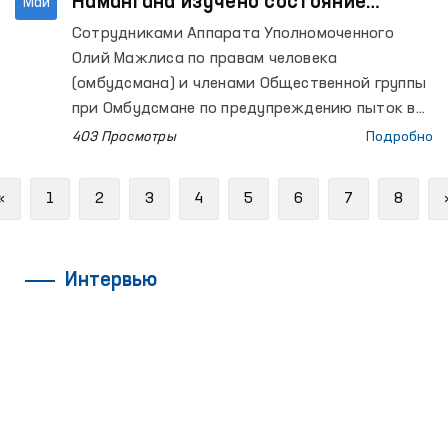
Намангана изучено состояние
Май
соблюдения прав человека
Сотрудниками Аппарата Уполномоченного
Олий Мажлиса по правам человека
(омбудсмана) и членами Общественной группы
при Омбудсмане по предупреждению пыток в
рамках национального превентивного
403 Просмотры
Подробно
механизма осуществлены мониторинговые
посещения ряда учреждений по содержанию
Previous
«
1
2
3
4
5
6
7
8
лиц с ограниченной свободой передвижения в
Наманганской области.
Интервью