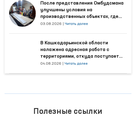
После представления Омбудсмана
улучшены условия на
производственных объектах, где
трудятся осуждённые
03.08.2026
|
Читать далее
В Кашкадарьинской области
налажена адресная работа с
территориями, откуда поступает
наибольшее количество обращений
04.08.2026
|
Читать далее
Полезные ссылки
ПОРТАЛ КОЛЛЕКТИВНЫХ