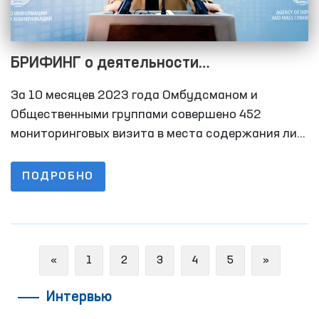
БРИФИНГ о деятельности
Уполномоченного по правам человека
За 10 месяцев 2023 года Омбудсманом и
(омбудсмана) Олий Мажлиса года по
Общественными группами совершено 452
выявлению и предотвращению случаев
мониторинговых визита в места содержания лиц
с ограниченной свободой передвижения. За 10
пыток за 10 месяцев 2023
месяцев 2022 года этот показатель составил
ПОДРОБНО
297.
Previous
Next
«
1
2
3
4
5
»
Интервью