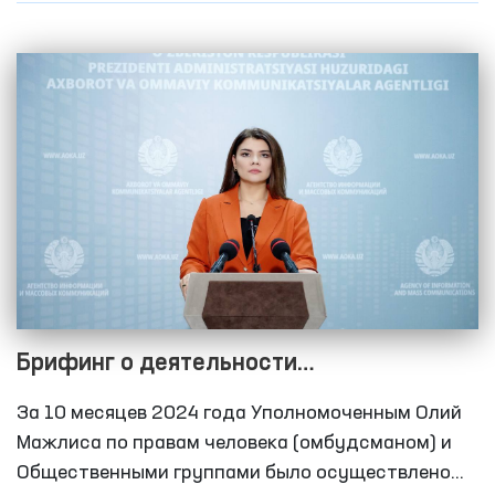
содержания обвиняемых, проживания, питания,
оказания медицинской помощи, системы
отопления и другое. В рамках мониторинга
проведены встречи с несовершеннолетними и
женщинами, изучены их обращения, а также
проведены беседы с близкими родственниками
обвиняемых.
Брифинг о деятельности
Уполномоченного Олий Мажлиса
За 10 месяцев 2024 года Уполномоченным Олий
Республики Узбекистан по правам
Мажлиса по правам человека (омбудсманом) и
человека (омбудсмана) по выявлению и
Общественными группами было осуществлено