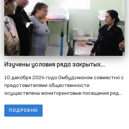
учреждениях принудительного лечения, а также
их представителей.
Изучены условия ряда закрытых
учреждений Хорезмской области
10 декабря 2024 года Омбудсманом совместно с
представителями общественности
осуществлены мониторинговые посещения ряда
закрытых учреждений Хорезмской области по
содержанию лиц с ограниченной свободой
ПОДРОБНО
передвижения. В частности, были изучены в
следственном изоляторе №11 условия