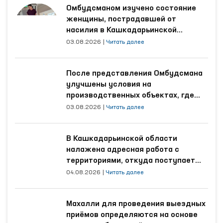
Омбудсманом изучено состояние
женщины, пострадавшей от
насилия в Кашкадарьинской
области
03.08.2026
|
Читать далее
После представления Омбудсмана
улучшены условия на
производственных объектах, где
трудятся осуждённые
03.08.2026
|
Читать далее
В Кашкадарьинской области
налажена адресная работа с
территориями, откуда поступает
наибольшее количество обращений
04.08.2026
|
Читать далее
Махалли для проведения выездных
приёмов определяются на основе