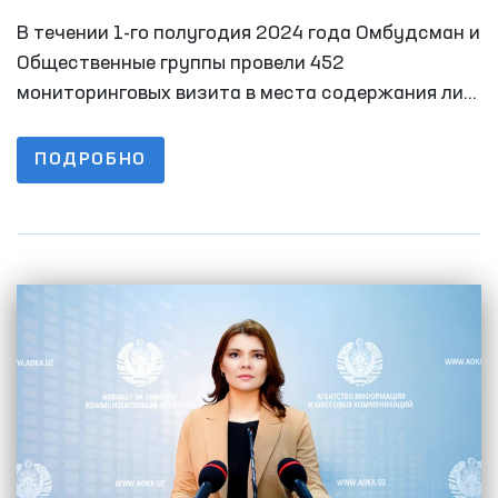
Мажлиса по правам человека
В течении 1-го полугодия 2024 года Омбудсман и
(омбудсмана) о работе по выявлению и
Общественные группы провели 452
предупреждению случаев пыток в
мониторинговых визита в места содержания лиц
с ограниченной свободой передвижения. За 6
первом полугодии 2024 года
месяцев 2023 года этот показатель был 348.
ПОДРОБНО