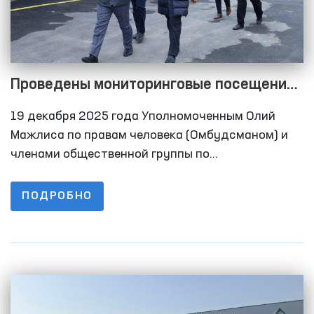
Проведены мониторинговые посещения
в закрытые учреждения Самаркандской
19 декабря 2025 года Уполномоченным Олий
области
Мажлиса по правам человека (Омбудсманом) и
членами общественной группы по
предупреждению пыток при Омбудсмане в
рамках Национального превентивного механизма
ПОДРОБНО
осуществлены мониторинговые визиты в ряд
закрытых учреждений по содержанию лиц с
ограниченной свободой передвижения
Самаркандской области.