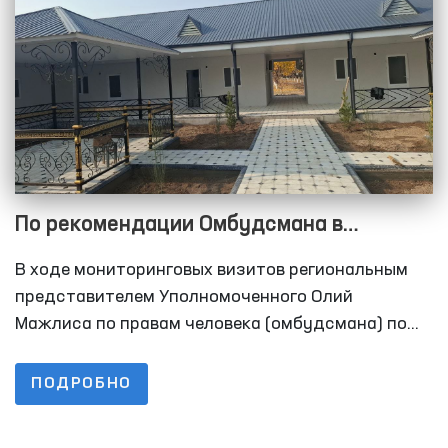
По рекомендации Омбудсмана в
колонии-поселении №40
В ходе мониторинговых визитов региональным
Сырдарьинской области для
представителем Уполномоченного Олий
осуждённых построены комнаты для
Мажлиса по правам человека (омбудсмана) по
Сырдарьинской области в колонии-поселении
длительных свиданий
№40 было выявлено отсутствие для осуждённых
ПОДРОБНО
помещений для длительных свиданий.