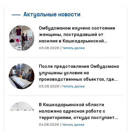
Актуальные новости
Омбудсманом изучено состояние
женщины, пострадавшей от
насилия в Кашкадарьинской
области
03.08.2026
|
Читать далее
После представления Омбудсмана
улучшены условия на
производственных объектах, где
трудятся осуждённые
03.08.2026
|
Читать далее
В Кашкадарьинской области
налажена адресная работа с
территориями, откуда поступает
наибольшее количество обращений
04.08.2026
|
Читать далее