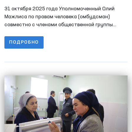
человека в ряде закрытых учреждений
31 октября 2025 года Уполномоченный Олий
Ферганы
Мажлиса по правам человека (омбудсман)
совместно с членами общественной группы
провёл мониторинговые визиты в ряд закрытых
учреждений Ферганской области, где
ПОДРОБНО
содержатся лица с ограниченной свободой
передвижения.