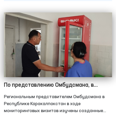
По представлению Омбудсмана, в
Каракалпакстане предпринимаются
Региональным представителем Омбудсмана в
меры по переносу вытрезвителей,
Республике Каракалпакстан в ходе
требующих ремонта
мониторинговых визитов изучены созданные