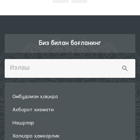
Биз билан боғланинг
Омбудсман ҳақида
Ахборот хизмати
Нашрлар
Халқаро ҳамкорлик