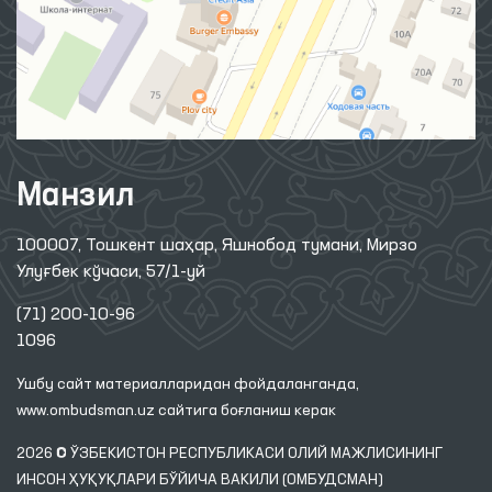
Манзил
100007, Тошкент шаҳар, Яшнобод тумани, Мирзо
Улуғбек кўчаси, 57/1-уй
(71) 200-10-96
1096
Ушбу сайт материалларидан фойдаланганда,
www.ombudsman.uz
сайтига боғланиш керак
2026 © ЎЗБЕКИСТОН РЕСПУБЛИКАСИ ОЛИЙ МАЖЛИСИНИНГ
ИНСОН ҲУҚУҚЛАРИ БЎЙИЧА ВАКИЛИ (ОМБУДСМАН)