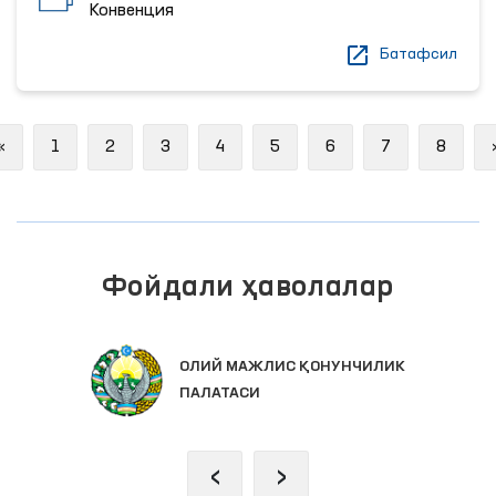
Конвенция
Батафсил
Previous
«
1
2
3
4
5
6
7
8
Фойдали ҳаволалар
ОЛИЙ МАЖЛИС ҚОНУНЧИЛИК
ПАЛАТАСИ
‹
›