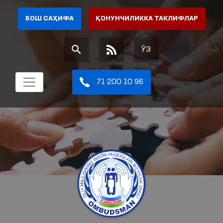
БОШ САҲИФА
ҚОНУНЧИЛИККА ТАКЛИФЛАР
ЎЗ
71 200 10 96