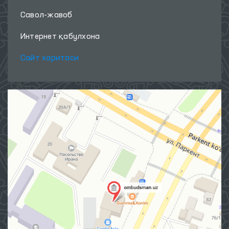
Савол-жавоб
Интернет қабулхона
Сайт харитаси