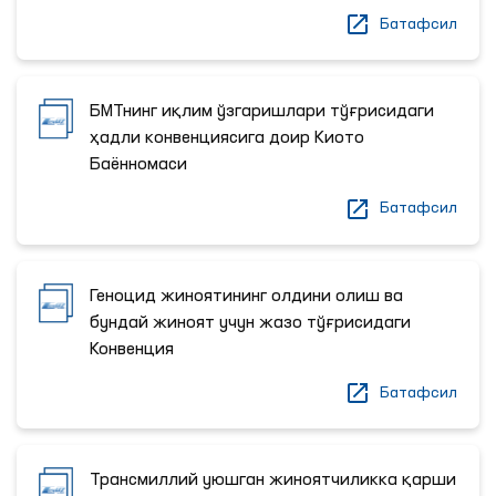
Батафсил
БМТнинг иқлим ўзгаришлари тўғрисидаги
ҳадли конвенциясига доир Киото
Баённомаси
Батафсил
Геноцид жиноятининг олдини олиш ва
бундай жиноят учун жазо тўғрисидаги
Конвенция
Батафсил
Трансмиллий уюшган жиноятчиликка қарши