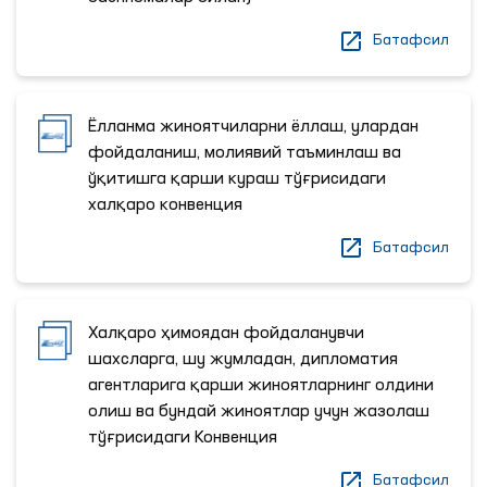
Батафсил
Ёлланма жиноятчиларни ёллаш, улардан
фойдаланиш, молиявий таъминлаш ва
ўқитишга қарши кураш тўғрисидаги
халқаро конвенция
Батафсил
Халқаро ҳимоядан фойдаланувчи
шахсларга, шу жумладан, дипломатия
агентларига қарши жиноятларнинг олдини
олиш ва бундай жиноятлар учун жазолаш
тўғрисидаги Конвенция
Батафсил