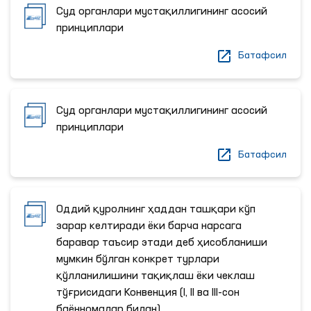
Суд органлари мустақиллигининг асосий
принциплари
Батафсил
Суд органлари мустақиллигининг асосий
принциплари
Батафсил
Оддий қуролнинг ҳаддан ташқари кўп
зарар келтиради ёки барча нарсага
баравар таъсир этади деб ҳисобланиши
мумкин бўлган конкрет турлари
қўлланилишини тақиқлаш ёки чеклаш
тўғрисидаги Конвенция (I, II ва III-сон
баённомалар билан)