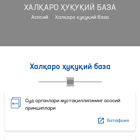
ХАЛҚАРО ҲУҚУҚИЙ БАЗА
Aсосий
Халқаро ҳуқуқий база
Халқаро ҳуқуқий база
Суд органлари мустақиллигининг асосий
принциплари
Батафсил