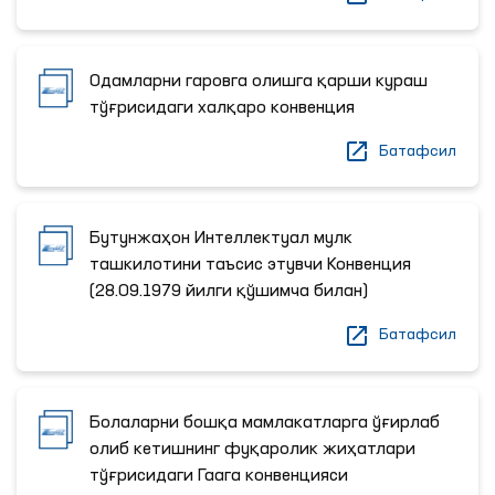
Одамларни гаровга олишга қарши кураш
тўғрисидаги халқаро конвенция
Батафсил
Бутунжаҳон Интеллектуал мулк
ташкилотини таъсис этувчи Конвенция
(28.09.1979 йилги қўшимча билан)
Батафсил
Болаларни бошқа мамлакатларга ўғирлаб
олиб кетишнинг фуқаролик жиҳатлари
тўғрисидаги Гаага конвенцияси