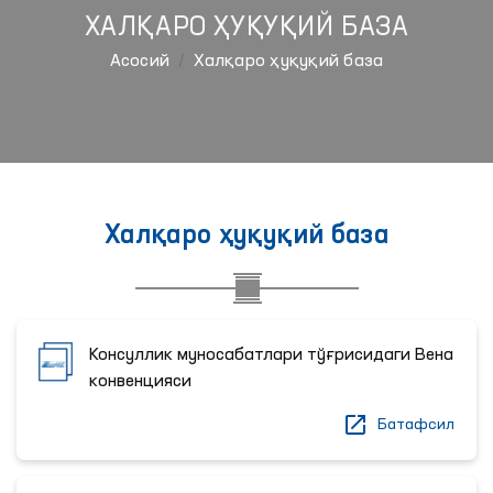
ХАЛҚАРО ҲУҚУҚИЙ БАЗА
Aсосий
Халқаро ҳуқуқий база
Халқаро ҳуқуқий база
Консуллик муносабатлари тўғрисидаги Вена
конвенцияси
Батафсил