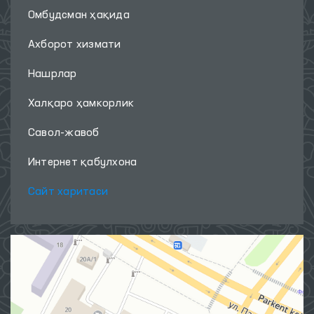
Омбудсман ҳақида
Ахборот хизмати
Нашрлар
Халқаро ҳамкорлик
Савол-жавоб
Интернет қабулхона
Сайт харитаси