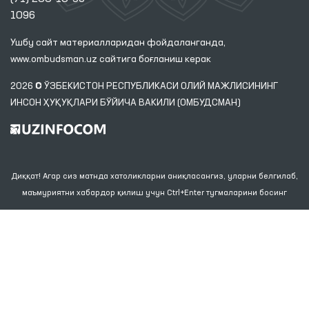
1096
Ушбу сайт материалларидан фойдаланганда,
www.ombudsman.uz
сайтига боғланиш керак
2026 © ЎЗБЕКИСТОН РЕСПУБЛИКАСИ ОЛИЙ МАЖЛИСИНИНГ
ИНСОН ҲУҚУҚЛАРИ БЎЙИЧА ВАКИЛИ (ОМБУДСМАН)
Диққат! Агар сиз матнда хатоликларни аниқласангиз, уларни белгилаб,
маъмуриятни хабардор қилиш учун Ctrl+Enter тугмаларини босинг