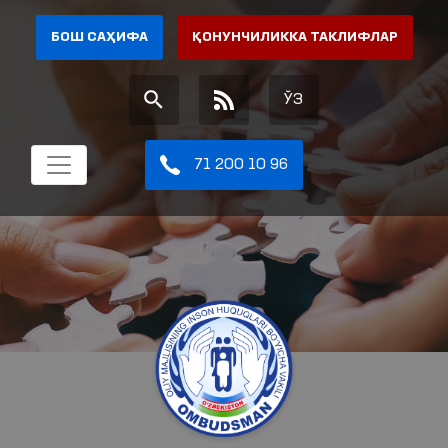
БОШ САҲИФА
ҚОНУНЧИЛИККА ТАКЛИФЛАР
ЎЗ
71 200 10 96