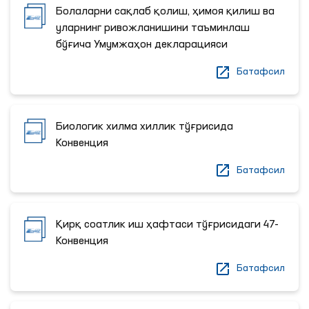
Болаларни сақлаб қолиш, ҳимоя қилиш ва
уларнинг ривожланишини таъминлаш
бўғича Умумжаҳон декларацияси
Батафсил
Биологик хилма хиллик тўғрисида
Конвенция
Батафсил
Қирқ соатлик иш ҳафтаси тўғрисидаги 47-
Конвенция
Батафсил