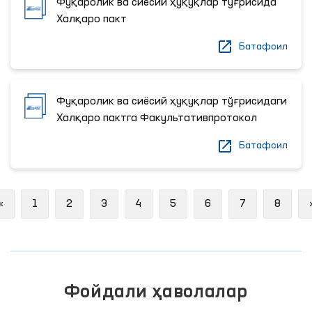
Фуқаролик ва сиёсий ҳуқуқлар тўғрисида
Халқаро пакт
Батафсил
Фуқаролик ва сиёсий ҳуқуқлар тўғрисидаги
Халқаро пактга Факультативпротокол
Батафсил
Previous
«
1
2
3
4
5
6
7
8
Фойдали ҳаволалар