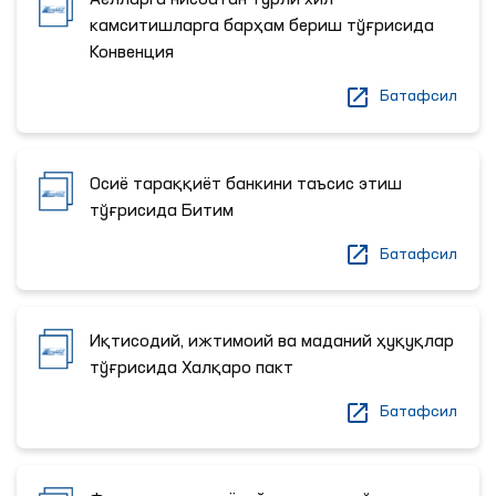
Аёлларга нисбатан турли хил
камситишларга барҳам бериш тўғрисида
Конвенция
Батафсил
Осиё тараққиёт банкини таъсис этиш
тўғрисида Битим
Батафсил
Иқтисодий, ижтимоий ва маданий ҳуқуқлар
тўғрисида Халқаро пакт
Батафсил