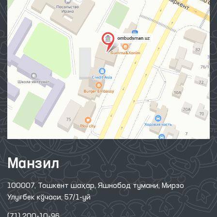
Манзил
100007, Тошкент шаҳар, Яшнобод тумани, Мирзо
Улуғбек кўчаси, 57/1-уй
(71) 200-10-96