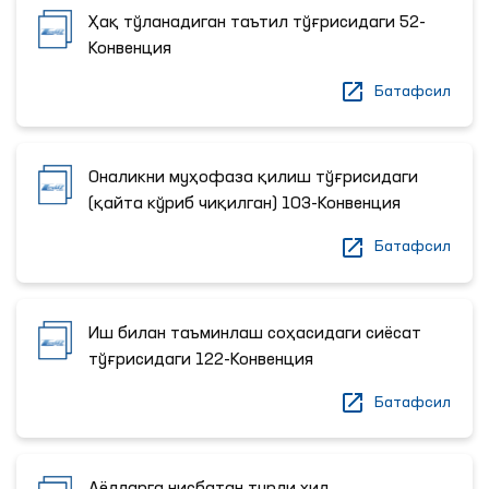
Ҳақ тўланадиган таътил тўғрисидаги 52-
Конвенция
Батафсил
Оналикни муҳофаза қилиш тўғрисидаги
(қайта кўриб чиқилган) 103-Конвенция
Батафсил
Иш билан таъминлаш соҳасидаги сиёсат
тўғрисидаги 122-Конвенция
Батафсил