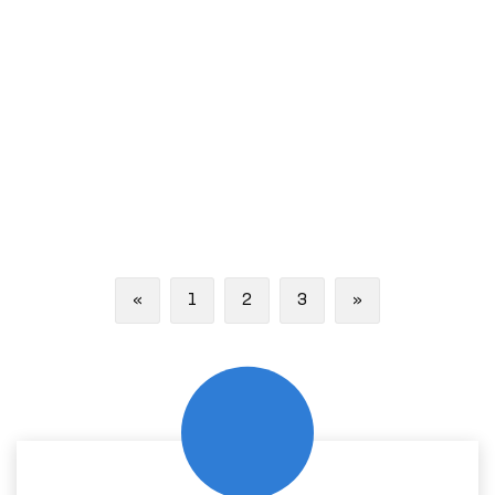
Previous
Next
«
1
2
3
»