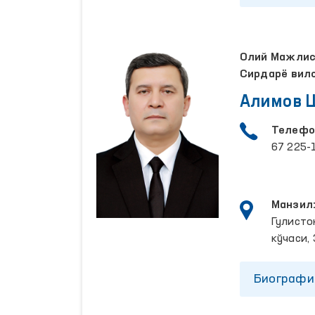
Олий Мажлисн
Сирдарё вил
Алимов 
Телефо
67 225-
Манзил
Гулисто
кўчаси, 
Биографи