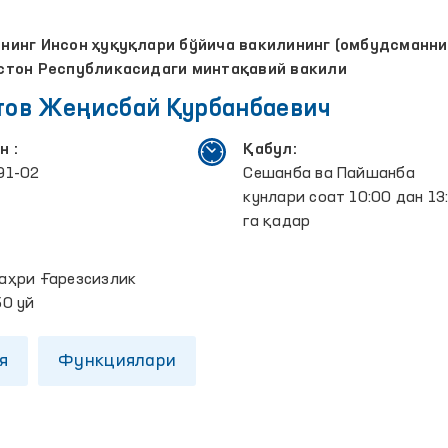
инг Инсон ҳуқуқлари бўйича вакилининг (омбудсманни
стон Республикасидаги минтақавий вакили
ов Жеңисбай Қурбанбаевич
н :
Қабул:
91-02
Сешанба ва Пайшанба
кунлари соат 10:00 дан 13
га қадар
:
аҳри Ғарезсизлик
50 уй
я
Функциялари