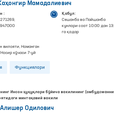
Жаҳонгир Мамадалиевич
н :
Қабул:
271269,
Сешанба ва Пайшанба
2947000
кунлари соат 10:00 дан 13
га қадар
:
н вилояти, Наманган
.Носир кўчаси 7-уй
я
Функциялари
инг Инсон ҳуқуқлари бўйича вакилининг (омбудсманни
оятидаги минтақавий вакили
 Алишер Одилович