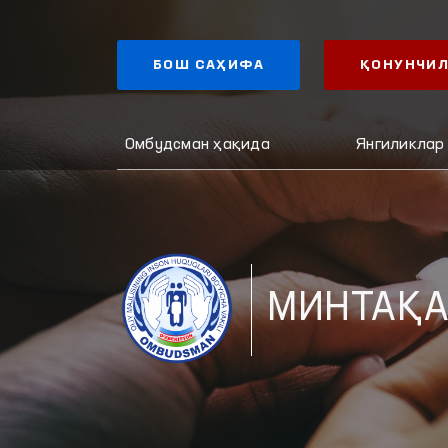
БОШ САҲИФА
ҚОНУНЧИЛ
Омбудсман ҳақида
Янгиликлар
МИНТАҚА