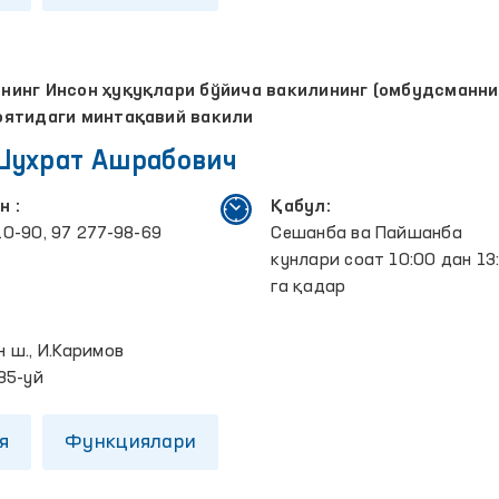
инг Инсон ҳуқуқлари бўйича вакилининг (омбудсманни
оятидаги минтақавий вакили
Шухрат Ашрабович
н :
Қабул:
10-90, 97 277-98-69
Сешанба ва Пайшанба
кунлари соат 10:00 дан 13
га қадар
:
н ш., И.Каримов
35-уй
я
Функциялари