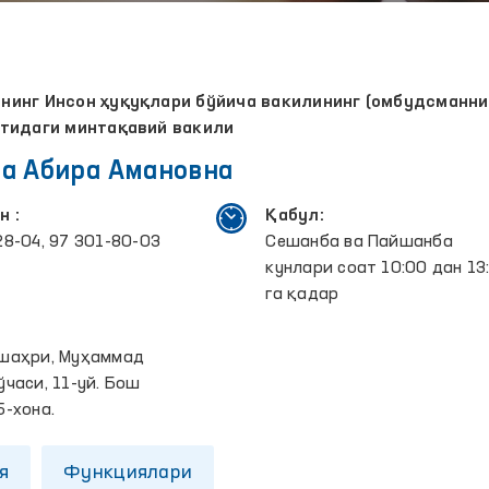
инг Инсон ҳуқуқлари бўйича вакилининг (омбудсманни
тидаги минтақавий вакили
а Абира Амановна
н :
Қабул:
28-04, 97 301-80-03
Сешанба ва Пайшанба
кунлари соат 10:00 дан 13
га қадар
:
шаҳри, Муҳаммад
ўчаси, 11-уй. Бош
5-хона.
я
Функциялари