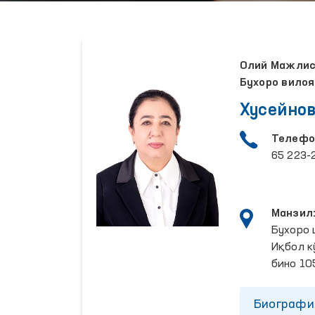
Олий Мажлисн
Бухоро вилоя
Хусейнов
Телефо
65 223-
Манзил
Бухоро 
Иқбол к
бино 10
Биографи