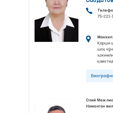
Саодато
Телефо
75-221-
Манзил
Қарши 
шоҳ кўч
ҳокимли
қаватид
Биографи
Олий Мажлисн
Наманган ви