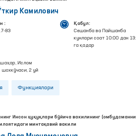
Ўткир Камилович
н :
Қабул:
17-83
Сешанба ва Пайшанба
кунлари соат 10:00 дан 13
га қадар
:
шаҳар, Ислом
 шохкўчаси, 2 уй
я
Функциялари
инг Инсон ҳуқуқлари бўйича вакилининг (омбудсманни
илоятидаги минтақавий вакили