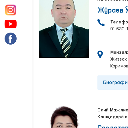
Жўраев 
Телефо
91 630-
Манзил
Жиззах 
Каримов
Биографи
Олий Мажлисн
Қашқадарё в