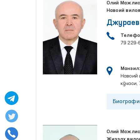
Олий Мажлисн
Навоий вило
Джураев
Телефо
79 229-
Манзил
Навоий 
кўчаси, 
Биографи
Олий Мажлисн
Жиззах вило