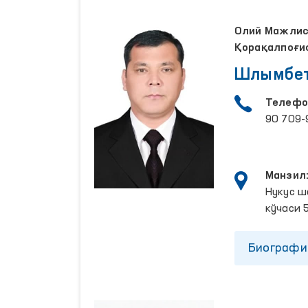
Олий Мажлисн
Қорақалпоғи
Шлымбет
Телефо
90 709-
Манзил
Нукус ш
кўчаси 
Биографи