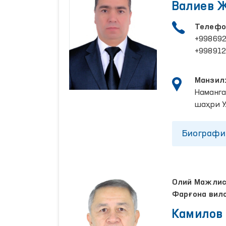
Валиев 
Телефо
+998692
+99891
Манзил
Наманга
шаҳри У
Биографи
Олий Мажлисн
Фарғона вил
Камилов