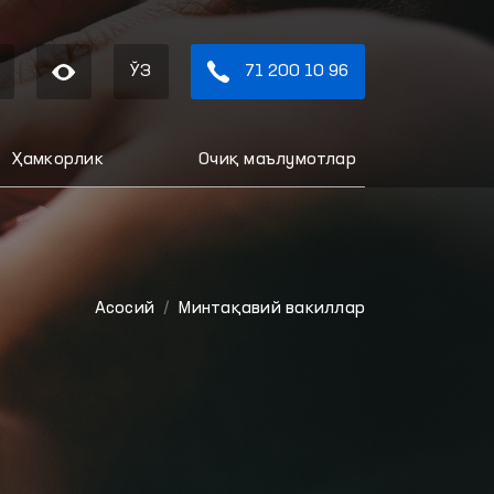
ЎЗ
71 200 10 96
Ҳамкорлик
Очиқ маълумотлар
Aсосий
Минтақавий вакиллар