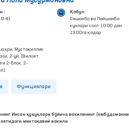
ва Лола Мусурмоновна
н :
Қабул:
10-81
Сешанба ва Пайшанба
кунлари соат 10:00 дан
13:00га қадар
:
шаҳри, Мустақиллик
аси, 2-уй. (Вилоят
ги 2-блок, 2-
а).
я
Функциялари
инг Инсон ҳуқуқлари бўйича вакилининг (омбудсманни
лоятидаги минтақавий вакили