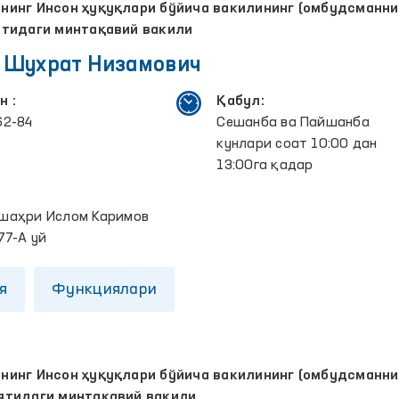
инг Инсон ҳуқуқлари бўйича вакилининг (омбудсманни
ятидаги минтақавий вакили
 Шухрат Низамович
н :
Қабул:
62-84
Сешанба ва Пайшанба
кунлари соат 10:00 дан
13:00га қадар
:
шаҳри Ислом Каримов
77-А уй
я
Функциялари
инг Инсон ҳуқуқлари бўйича вакилининг (омбудсманни
ятидаги минтақавий вакили