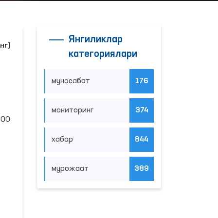
Янгиликлар
нг)
категориялари
муносабат
176
мониторинг
374
:00
хабар
844
мурожаат
389