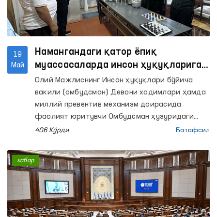
Намангандаги қатор ёпиқ
19
муассасаларда инсон ҳуқуқларига
Май
риоя этилиши ҳолати ўрганилди
Олий Мажлиснинг Инсон ҳуқуқлари бўйича
вакили (омбудсман) Девони ходимлари ҳамда
миллий превентив механизм доирасида
фаолият юритувчи Омбудсман ҳузуридаги
Қийноққа солиш ҳолларининг олдини олиш
406 Кўрди
Батафсил
бўйича жамоатчилик гуруҳлари аъзолари
томонидан Наманган вилоятидаги
хабар
ҳаракатланиш эркинлиги чекланган шахслар
сақланадиган қатор ёпиқ муассасаларга
мониторинг ташрифлари амалга оширилди.