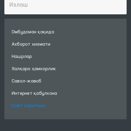
Омбудсман ҳақида
Ахборот хизмати
Нашрлар
Халқаро ҳамкорлик
Савол-жавоб
Интернет қабулхона
Сайт харитаси