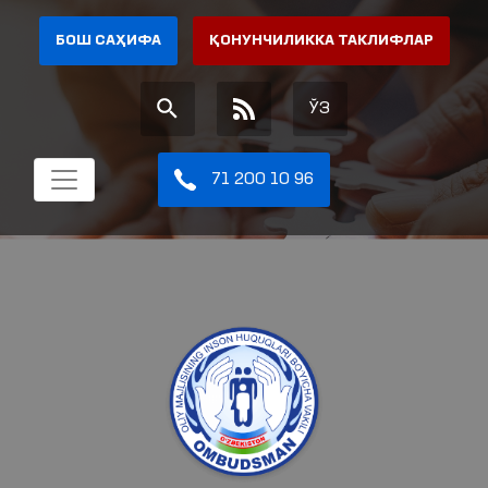
БОШ САҲИФА
ҚОНУНЧИЛИККА ТАКЛИФЛАР
ЎЗ
71 200 10 96