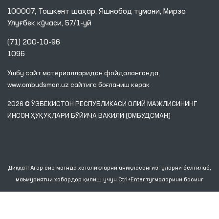
100007, Тошкент шаҳар, Яшнобод тумани, Мирзо
Улуғбек кўчаси, 57/1-уй
(71) 200-10-96
1096
Ушбу сайт материалларидан фойдаланганда,
www.ombudsman.uz
сайтига боғланиш керак
2026 © ЎЗБЕКИСТОН РЕСПУБЛИКАСИ ОЛИЙ МАЖЛИСИНИНГ
ИНСОН ҲУҚУҚЛАРИ БЎЙИЧА ВАКИЛИ (ОМБУДСМАН)
Диққат! Агар сиз матнда хатоликларни аниқласангиз, уларни белгилаб,
маъмуриятни хабардор қилиш учун Ctrl+Enter тугмаларини босинг