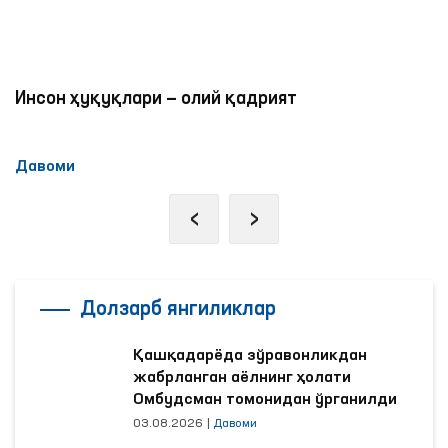
Инсон ҳуқуқлари — олий қадрият
Давоми
‹
›
Долзарб янгиликлар
Қашқадарёда зўравонликдан
жабрланган аёлнинг ҳолати
Омбудсман томонидан ўрганилди
03.08.2026
|
Давоми