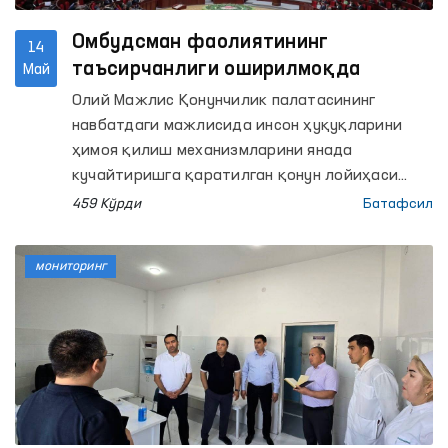
ихтисослаштирилган наркология илмий-
амалий маркази ҳамда Андижон вилояти ИИБ
Омбудсман фаолиятининг
14
Маъмурий қамоққа олинган шахсларни қабул
таъсирчанлиги оширилмоқда
Май
қилиш ва сақлаш учун мўлжалланган махсус
Олий Мажлис Қонунчилик палатасининг
қабулхонага (Махсус қабулхона) мониторинг
навбатдаги мажлисида инсон ҳуқуқларини
ташрифлари амалга оширилди.
ҳимоя қилиш механизмларини янада
кучайтиришга қаратилган қонун лойиҳаси
иккинчи ўқишда қабул қилинди.
459 Кўрди
Батафсил
мониторинг