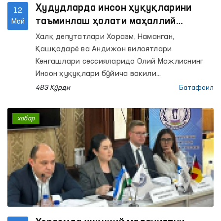
Ҳудудларда инсон ҳуқуқларини
12
таъминлаш ҳолати маҳаллий
Май
Кенгашлар сессияларида муҳокама
Халқ депутатлари Хоразм, Наманган,
қилинди
Қашқадарё ва Андижон вилоятлари
Кенгашлари сессияларида Олий Мажлиснинг
Инсон ҳуқуқлари бўйича вакили
(омбудсман)нинг тегишли минтақавий
483 Кўрди
Батафсил
вакиллари томонидан ҳудудларда инсон
ҳуқуқлари, эркинликлари ва қонуний
хабар
манфаатларини ҳимоя қилиш ҳолати
юзасидан маърузалар тақдим этилди.