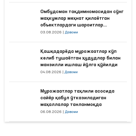
Омбудсман тақдимномасидан сўнг
маҳкумлар меҳнат қилаётган
объектлардаги шароитлар
яхшиланди
03.08.2026
|
Давоми
Қашқадарёда мурожаатлар кўп
келиб тушаётган ҳудудлар билан
манзилли ишлаш йўлга қўйилди
04.08.2026
|
Давоми
Мурожаатлар таҳлили асосида
сайёр қабул ўтказиладиган
маҳаллалар танланмоқда
06.08.2026
|
Давоми