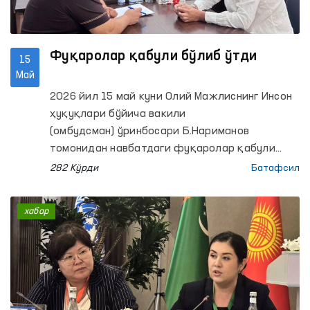
Фуқаролар қабули бўлиб ўтди
15
Май
2026 йил 15 май куни Олий Мажлиснинг Инсон
ҳуқуқлари бўйича вакили
(омбудсман) ўринбосари Б.Нариманов
томонидан навбатдаги фуқаролар қабули
ўтказилди.
282 Кўрди
Батафсил
хабар