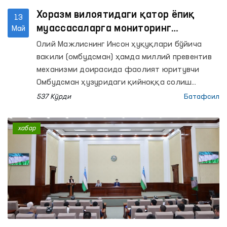
Хоразм вилоятидаги қатор ёпиқ
13
муассасаларга мониторинг
Май
ташрифлари амалга оширилди
Олий Мажлиснинг Инсон ҳуқуқлари бўйича
вакили (омбудсман) ҳамда миллий превентив
механизми доирасида фаолият юритувчи
Омбудсман ҳузуридаги қийноққа солиш
ҳолларининг олдини олиш бўйича
537 Кўрди
Батафсил
Жамоатчилик гуруҳлари томонидан Хоразм
вилоятидаги ҳаракатланиш эркинлиги
хабар
чекланган шахслар сақланадиган қатор ёпиқ
муассасаларга мониторинг ташрифлари
амалга оширилди.