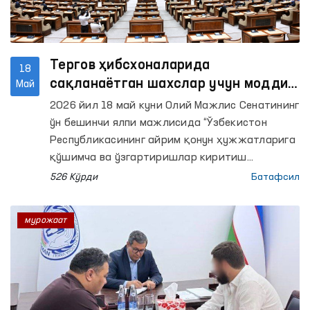
Тергов ҳибсхоналарида
18
сақланаётган шахслар учун моддий
Май
ва ҳуқуқий кафолатлар
2026 йил 18 май куни Олий Мажлис Сенатининг
кенгайтирилмоқда
ўн бешинчи ялпи мажлисида “Ўзбекистон
Республикасининг айрим қонун ҳужжатларига
қўшимча ва ўзгартиришлар киритиш
тўғрисида”ги Қонун кўриб чиқилди.
526 Кўрди
Батафсил
мурожаат