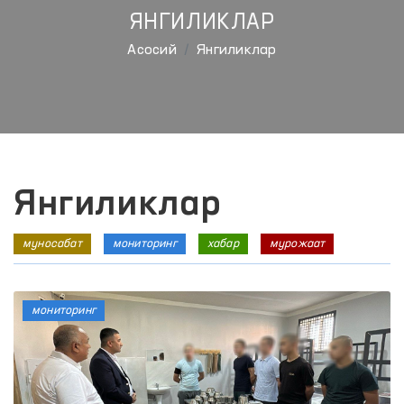
ЯНГИЛИКЛАР
Aсосий
Янгиликлар
Янгиликлар
муносабат
мониторинг
хабар
мурожаат
мониторинг