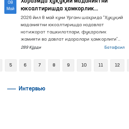
Хоразмда ҳуқуқий маданиятни
08
юксалтиришда ҳамкорлик
Май
масалалари муҳокама қилинди
2026 йил 8 май куни Урганч шаҳрида “Ҳуқуқий
маданиятни юксалтиришда нодавлат
нотижорат ташкилотлари, фуқаролик
жамияти ва давлат идоралари ҳамкорлиги”
мавзусида давра суҳбати бўлиб ўтди.
289 Кўрди
Батафсил
revious
5
6
7
8
9
10
11
12
Интервью