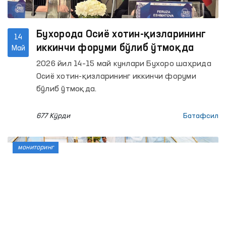
Бухорода Осиё хотин-қизларининг
14
иккинчи форуми бўлиб ўтмоқда
Май
2026 йил 14–15 май кунлари Бухоро шаҳрида
Осиё хотин-қизларининг иккинчи форуми
бўлиб ўтмоқда.
677 Кўрди
Батафсил
мониторинг