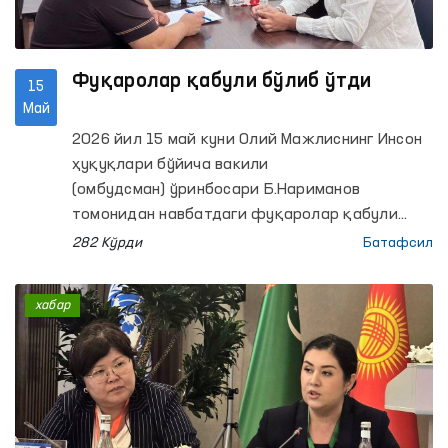
Фуқаролар қабули бўлиб ўтди
15
Май
2026 йил 15 май куни Олий Мажлиснинг Инсон
ҳуқуқлари бўйича вакили
(омбудсман) ўринбосари Б.Нариманов
томонидан навбатдаги фуқаролар қабули
ўтказилди.
282 Кўрди
Батафсил
хабар