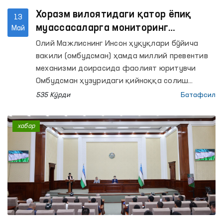
Хоразм вилоятидаги қатор ёпиқ
13
муассасаларга мониторинг
Май
ташрифлари амалга оширилди
Олий Мажлиснинг Инсон ҳуқуқлари бўйича
вакили (омбудсман) ҳамда миллий превентив
механизми доирасида фаолият юритувчи
Омбудсман ҳузуридаги қийноққа солиш
ҳолларининг олдини олиш бўйича
535 Кўрди
Батафсил
Жамоатчилик гуруҳлари томонидан Хоразм
вилоятидаги ҳаракатланиш эркинлиги
хабар
чекланган шахслар сақланадиган қатор ёпиқ
муассасаларга мониторинг ташрифлари
амалга оширилди.