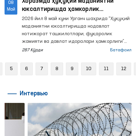
Хоразмда ҳуқуқий маданиятни
08
юксалтиришда ҳамкорлик
Май
масалалари муҳокама қилинди
2026 йил 8 май куни Урганч шаҳрида “Ҳуқуқий
маданиятни юксалтиришда нодавлат
нотижорат ташкилотлари, фуқаролик
жамияти ва давлат идоралари ҳамкорлиги”
мавзусида давра суҳбати бўлиб ўтди.
287 Кўрди
Батафсил
revious
5
6
7
8
9
10
11
12
Интервью