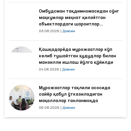
Омбудсман тақдимномасидан сўнг
маҳкумлар меҳнат қилаётган
объектлардаги шароитлар
яхшиланди
03.08.2026
|
Давоми
Қашқадарёда мурожаатлар кўп
келиб тушаётган ҳудудлар билан
манзилли ишлаш йўлга қўйилди
04.08.2026
|
Давоми
Мурожаатлар таҳлили асосида
сайёр қабул ўтказиладиган
маҳаллалар танланмоқда
06.08.2026
|
Давоми