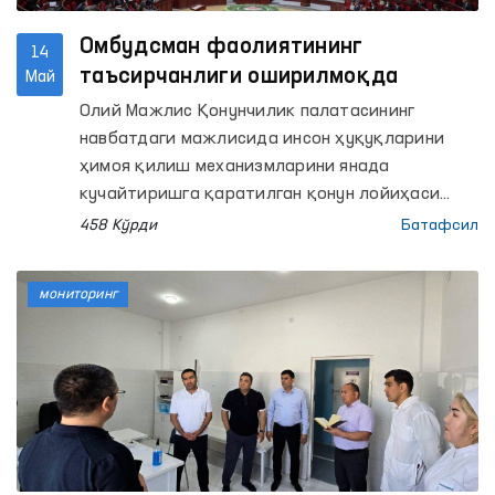
ихтисослаштирилган наркология илмий-
амалий маркази ҳамда Андижон вилояти ИИБ
Омбудсман фаолиятининг
14
Маъмурий қамоққа олинган шахсларни қабул
таъсирчанлиги оширилмоқда
Май
қилиш ва сақлаш учун мўлжалланган махсус
Олий Мажлис Қонунчилик палатасининг
қабулхонага (Махсус қабулхона) мониторинг
навбатдаги мажлисида инсон ҳуқуқларини
ташрифлари амалга оширилди.
ҳимоя қилиш механизмларини янада
кучайтиришга қаратилган қонун лойиҳаси
иккинчи ўқишда қабул қилинди.
458 Кўрди
Батафсил
мониторинг