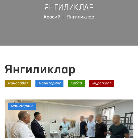
ЯНГИЛИКЛАР
Aсосий
Янгиликлар
Янгиликлар
муносабат
мониторинг
хабар
мурожаат
мониторинг