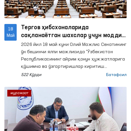
Тергов ҳибсхоналарида
18
сақланаётган шахслар учун моддий
Май
ва ҳуқуқий кафолатлар
2026 йил 18 май куни Олий Мажлис Сенатининг
кенгайтирилмоқда
ўн бешинчи ялпи мажлисида “Ўзбекистон
Республикасининг айрим қонун ҳужжатларига
қўшимча ва ўзгартиришлар киритиш
тўғрисида”ги Қонун кўриб чиқилди.
522 Кўрди
Батафсил
мурожаат