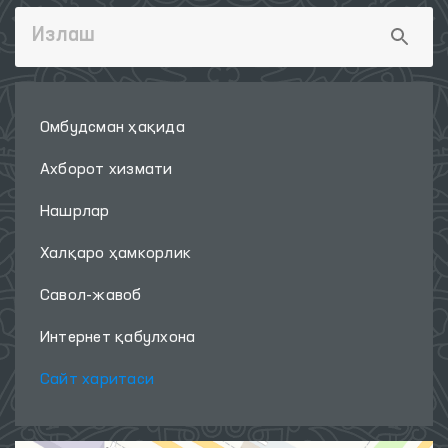
Омбудсман ҳақида
Ахборот хизмати
Нашрлар
Халқаро ҳамкорлик
Савол-жавоб
Интернет қабулхона
Сайт харитаси