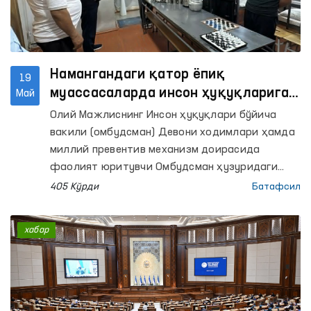
Намангандаги қатор ёпиқ
19
муассасаларда инсон ҳуқуқларига
Май
риоя этилиши ҳолати ўрганилди
Олий Мажлиснинг Инсон ҳуқуқлари бўйича
вакили (омбудсман) Девони ходимлари ҳамда
миллий превентив механизм доирасида
фаолият юритувчи Омбудсман ҳузуридаги
Қийноққа солиш ҳолларининг олдини олиш
405 Кўрди
Батафсил
бўйича жамоатчилик гуруҳлари аъзолари
томонидан Наманган вилоятидаги
хабар
ҳаракатланиш эркинлиги чекланган шахслар
сақланадиган қатор ёпиқ муассасаларга
мониторинг ташрифлари амалга оширилди.