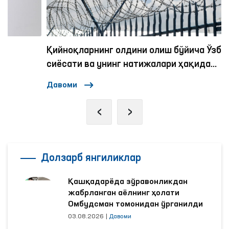
Қийноқларнинг олдини олиш бўйича Ўзбекистон
сиёсати ва унинг натижалари ҳақида
экспертлар қандай фикрда?
Давоми
‹
›
Долзарб янгиликлар
Қашқадарёда зўравонликдан
жабрланган аёлнинг ҳолати
Омбудсман томонидан ўрганилди
03.08.2026
|
Давоми