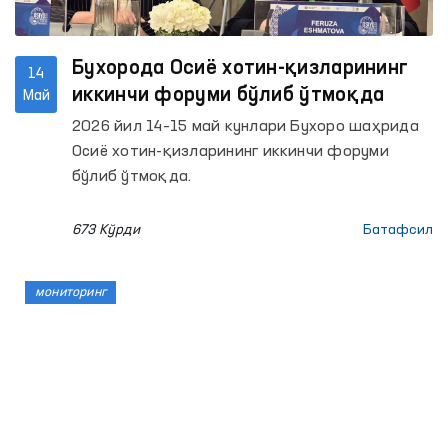
Бухорода Осиё хотин-қизларининг
14
иккинчи форуми бўлиб ўтмоқда
Май
2026 йил 14–15 май кунлари Бухоро шаҳрида
Осиё хотин-қизларининг иккинчи форуми
бўлиб ўтмоқда.
673 Кўрди
Батафсил
мониторинг