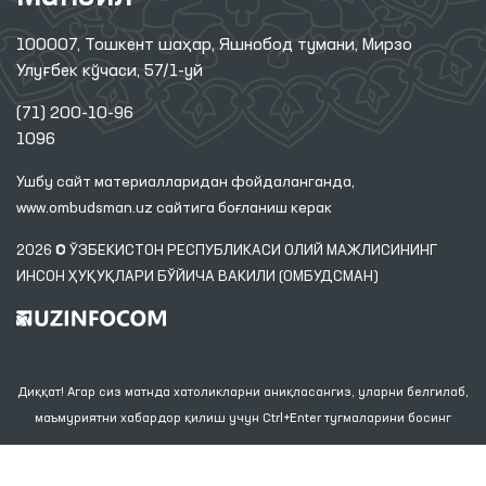
100007, Тошкент шаҳар, Яшнобод тумани, Мирзо
Улуғбек кўчаси, 57/1-уй
(71) 200-10-96
1096
Ушбу сайт материалларидан фойдаланганда,
www.ombudsman.uz
сайтига боғланиш керак
2026 © ЎЗБЕКИСТОН РЕСПУБЛИКАСИ ОЛИЙ МАЖЛИСИНИНГ
ИНСОН ҲУҚУҚЛАРИ БЎЙИЧА ВАКИЛИ (ОМБУДСМАН)
Диққат! Агар сиз матнда хатоликларни аниқласангиз, уларни белгилаб,
маъмуриятни хабардор қилиш учун Ctrl+Enter тугмаларини босинг