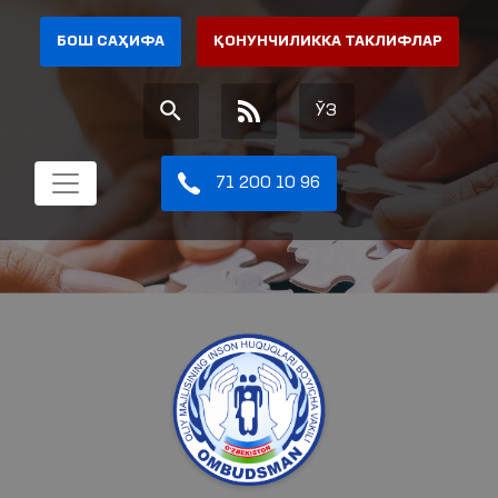
БОШ САҲИФА
ҚОНУНЧИЛИККА ТАКЛИФЛАР
ЎЗ
71 200 10 96