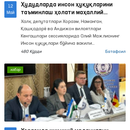
Ҳудудларда инсон ҳуқуқларини
12
таъминлаш ҳолати маҳаллий
Май
Кенгашлар сессияларида муҳокама
Халқ депутатлари Хоразм, Наманган,
қилинди
Қашқадарё ва Андижон вилоятлари
Кенгашлари сессияларида Олий Мажлиснинг
Инсон ҳуқуқлари бўйича вакили
(омбудсман)нинг тегишли минтақавий
480 Кўрди
Батафсил
вакиллари томонидан ҳудудларда инсон
ҳуқуқлари, эркинликлари ва қонуний
хабар
манфаатларини ҳимоя қилиш ҳолати
юзасидан маърузалар тақдим этилди.