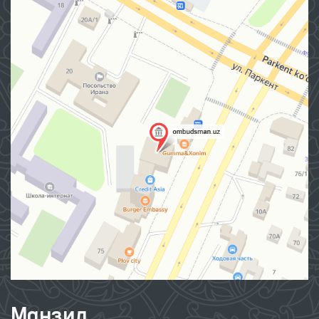
Манзил