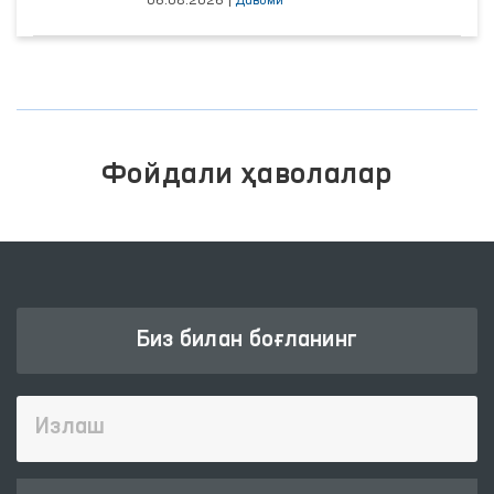
06.08.2026
|
Давоми
Фойдали ҳаволалар
Биз билан боғланинг