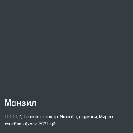
Манзил
100007, Тошкент шаҳар, Яшнобод тумани, Мирзо
Улуғбек кўчаси, 57/1-уй