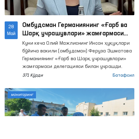
Омбудсман Германиянинг «Ғарб ва
28
Шарқ учрашувлари» жамғармаси
Май
делегацияси билан ҳамкорлик
Куни кеча Олий Мажлиснинг Инсон ҳуқуқлари
истиқболларини муҳокама қилди
бўйича вакили (омбудсман) Феруза Эшматова
Германиянинг «Ғарб ва Шарқ учрашувлари»
жамғармаси делегацияси билан учрашди.
371 Кўрди
Батафсил
мониторинг