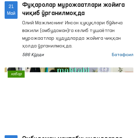
Фуқаролар мурожаатлари жойига
21
чиқиб ўрганилмоқда
Май
Олий Мажлиснинг Инсон ҳуқуқлари бўйича
вакили (омбудсман)га келиб тушаётган
мурожаатлар ҳудудларда жойига чиққан
ҳолда ўрганилмоқда.
586 Кўрди
Батафсил
хабар