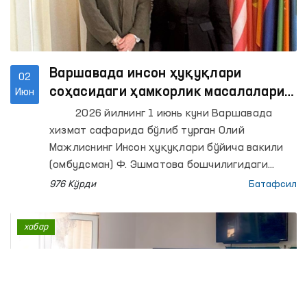
Варшавада инсон ҳуқуқлари
02
соҳасидаги ҳамкорлик масалалари
Июн
муҳокама қилинди
2026 йилнинг 1 июнь куни Варшавада
хизмат сафарида бўлиб турган Олий
Мажлиснинг Инсон ҳуқуқлари бўйича вакили
(омбудсман) Ф. Эшматова бошчилигидаги
делегация аъзолари Европада хавфсизлик ва
976 Кўрди
Батафсил
ҳамкорлик ташкилотининг (ЕХҲТ) Демократик
институтлар ва инсон ҳуқуқлари бўйича
хабар
бюроси (ДИИҲБ) директори Мария Телалиан
билан учрашишди.