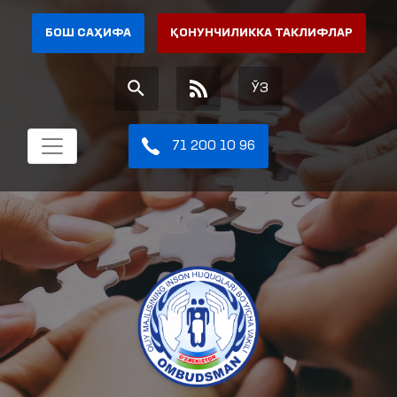
БОШ САҲИФА
ҚОНУНЧИЛИККА ТАКЛИФЛАР
ЎЗ
71 200 10 96