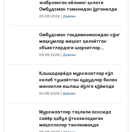
жабрланган аёлнинг ҳолати
Омбудсман томонидан ўрганилди
03.08.2026
|
Давоми
Омбудсман тақдимномасидан сўнг
маҳкумлар меҳнат қилаётган
объектлардаги шароитлар
яхшиланди
03.08.2026
|
Давоми
Қашқадарёда мурожаатлар кўп
келиб тушаётган ҳудудлар билан
манзилли ишлаш йўлга қўйилди
04.08.2026
|
Давоми
Мурожаатлар таҳлили асосида
сайёр қабул ўтказиладиган
маҳаллалар танланмоқда