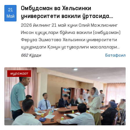
Омбудсман ва Хельсинки
21
университети вакили ўртасида
Май
инсон ҳуқуқларини ҳимоя қилиш
2026 йилнинг 21 май куни Олий Мажлиснинг
соҳасидаги ҳамкорлик масалалари
Инсон ҳуқуқлари бўйича вакили (омбудсман)
муҳокама қилинди
Феруза Эшматова Хельсинки университети
ҳузуридаги Қонун устуворлиги масалалари
марказининг лойиҳаларни режалаштириш
662 Кўрди
Батафсил
бўйича мутахассиси Иида Калманлехто билан
учрашди.
мурожаат