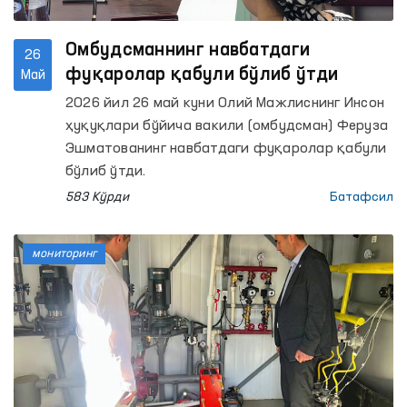
Омбудсманнинг навбатдаги
26
фуқаролар қабули бўлиб ўтди
Май
2026 йил 26 май куни Олий Мажлиснинг Инсон
ҳуқуқлари бўйича вакили (омбудсман) Феруза
Эшматованинг навбатдаги фуқаролар қабули
бўлиб ўтди.
583 Кўрди
Батафсил
мониторинг