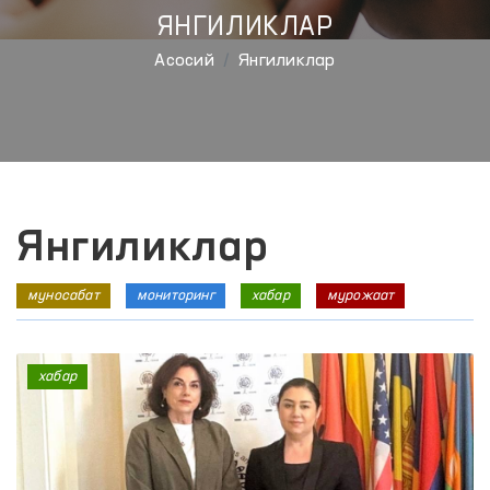
ЯНГИЛИКЛАР
Aсосий
Янгиликлар
Янгиликлар
муносабат
мониторинг
хабар
мурожаат
хабар