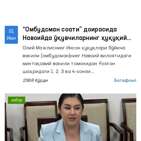
“Омбудсман соати” доирасида
01
Навоийда ўқувчиларнинг ҳуқуқий
Июн
хабардорлиги оширилмоқда
Олий Мажлиснинг Инсон ҳуқуқлари бўйича
вакили (омбудсман)нинг Навоий вилоятидаги
минтақавий вакили томонидан Ғозғон
шаҳридаги 1, 2, 3 ва 4-сонли,
шунингдек Нурота туманидаги 2, 6, 27 ва 34-
2388 Кўрди
Батафсил
сонли умумий ўрта таълим
мактабларида интерактив машғулотлар
хабар
ташкил этилди. Уларда жами 280 нафардан
ортиқ ўқувчи иштирок этди.