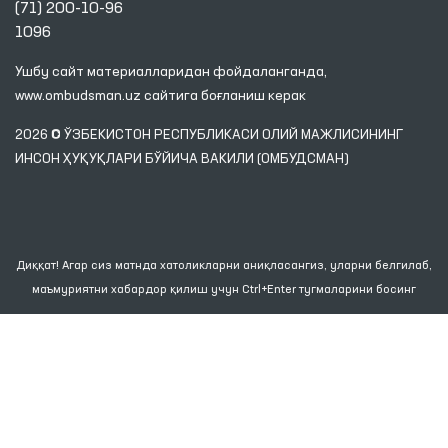
(71) 200-10-96
1096
Ушбу сайт материалларидан фойдаланганда,
www.ombudsman.uz
сайтига боғланиш керак
2026 © ЎЗБЕКИСТОН РЕСПУБЛИКАСИ ОЛИЙ МАЖЛИСИНИНГ
ИНСОН ҲУҚУҚЛАРИ БЎЙИЧА ВАКИЛИ (ОМБУДСМАН)
Диққат! Агар сиз матнда хатоликларни аниқласангиз, уларни белгилаб,
маъмуриятни хабардор қилиш учун Ctrl+Enter тугмаларини босинг