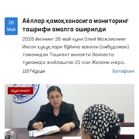
Аёллар қамоқхонасига мониторинг
26
ташрифи амалга оширилди
Май
2026 йилнинг 26 май куни Олий Мажлиснинг
Инсон ҳуқуқлари бўйича вакили (омбудсман)
томонидан Тошкент вилояти Зангиота
туманида жойлашган 21-сон Жазони ижро
этиш колониясида мониторинг ташрифи
1157 Кўрди
Батафсил
ўтказилди.
мурожаат