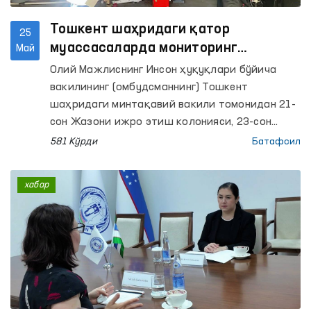
Тошкент шаҳридаги қатор
25
муассасаларда мониторинг
Май
ташрифлари амалга оширилди
Олий Мажлиснинг Инсон ҳуқуқлари бўйича
вакилининг (омбудсманнинг) Тошкент
шаҳридаги минтақавий вакили томонидан 21-
сон Жазони ижро этиш колонияси, 23-сон
Маҳкумлар учун ихтисослашган касалхона, 51-
581 Кўрди
Батафсил
сон Манзил-колония ва унинг ишлаб чиқариш
объектлари, 1- ва 2-сонли “Мурувват”
хабар
ногиронлиги бўлган болалар учун интернат
уйлари, Тошкент шаҳар мажбурий даволаш
наркология шифохонаси, Республика кузатув
кучайтирилган руҳий касалликлар ва Руҳий
касалликлар клиник шифохоналарига
мониторинг ташрифлари амалга оширилди.