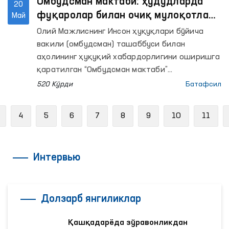
Омбудсман мактаби: ҳудудларда
20
фуқаролар билан очиқ мулоқотлар
Май
ўтказилди
Олий Мажлиснинг Инсон ҳуқуқлари бўйича
вакили (омбудсман) ташаббуси билан
аҳолининг ҳуқуқий хабардорлигини оширишга
қаратилган “Омбудсман мактаби”
платформаси доирасида ҳудудларда аҳоли
520 Кўрди
Батафсил
билан очиқ мулоқотлар ўтказилмоқда.
Previous
4
5
6
7
8
9
10
11
Интервью
Долзарб янгиликлар
Қашқадарёда зўравонликдан