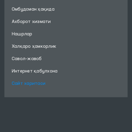
Омбудсман ҳақида
Ахборот хизмати
Нашрлар
Халқаро ҳамкорлик
Савол-жавоб
Интернет қабулхона
Сайт харитаси