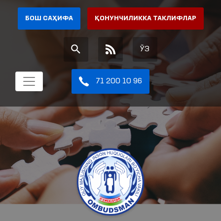
БОШ САҲИФА
ҚОНУНЧИЛИККА ТАКЛИФЛАР
ЎЗ
71 200 10 96