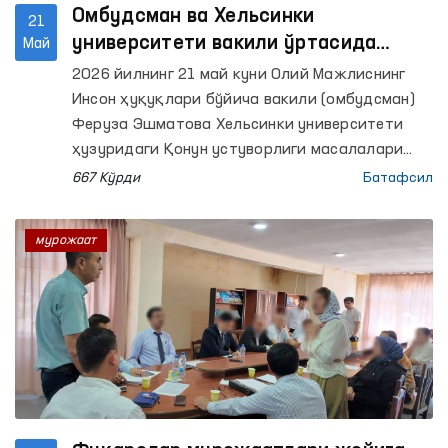
Омбудсман ва Хельсинки
21
университети вакили ўртасида
Май
инсон ҳуқуқларини ҳимоя қилиш
2026 йилнинг 21 май куни Олий Мажлиснинг
соҳасидаги ҳамкорлик масалалари
Инсон ҳуқуқлари бўйича вакили (омбудсман)
муҳокама қилинди
Феруза Эшматова Хельсинки университети
ҳузуридаги Қонун устуворлиги масалалари
марказининг лойиҳаларни режалаштириш
667 Кўрди
Батафсил
бўйича мутахассиси Иида Калманлехто билан
учрашди.
мурожаат