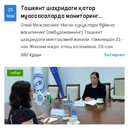
Тошкент шаҳридаги қатор
25
муассасаларда мониторинг
Май
ташрифлари амалга оширилди
Олий Мажлиснинг Инсон ҳуқуқлари бўйича
вакилининг (омбудсманнинг) Тошкент
шаҳридаги минтақавий вакили томонидан 21-
сон Жазони ижро этиш колонияси, 23-сон
Маҳкумлар учун ихтисослашган касалхона, 51-
582 Кўрди
Батафсил
сон Манзил-колония ва унинг ишлаб чиқариш
объектлари, 1- ва 2-сонли “Мурувват”
хабар
ногиронлиги бўлган болалар учун интернат
уйлари, Тошкент шаҳар мажбурий даволаш
наркология шифохонаси, Республика кузатув
кучайтирилган руҳий касалликлар ва Руҳий
касалликлар клиник шифохоналарига
мониторинг ташрифлари амалга оширилди.