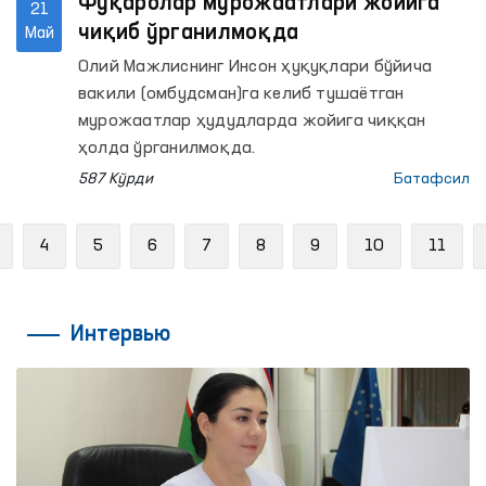
Фуқаролар мурожаатлари жойига
21
чиқиб ўрганилмоқда
Май
Олий Мажлиснинг Инсон ҳуқуқлари бўйича
вакили (омбудсман)га келиб тушаётган
мурожаатлар ҳудудларда жойига чиққан
ҳолда ўрганилмоқда.
587 Кўрди
Батафсил
Previous
4
5
6
7
8
9
10
11
Интервью