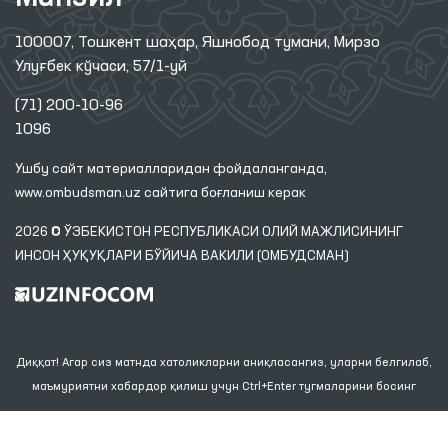
100007, Тошкент шаҳар, Яшнобод тумани, Мирзо
Улуғбек кўчаси, 57/1-уй
(71) 200-10-96
1096
Ушбу сайт материалларидан фойдаланганда,
www.ombudsman.uz
сайтига боғланиш керак
2026 © ЎЗБЕКИСТОН РЕСПУБЛИКАСИ ОЛИЙ МАЖЛИСИНИНГ
ИНСОН ҲУҚУҚЛАРИ БЎЙИЧА ВАКИЛИ (ОМБУДСМАН)
Диққат! Агар сиз матнда хатоликларни аниқласангиз, уларни белгилаб,
маъмуриятни хабардор қилиш учун Ctrl+Enter тугмаларини босинг