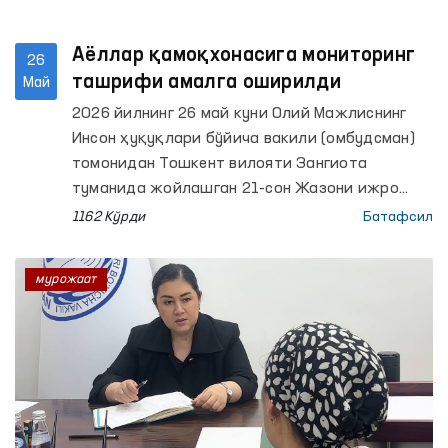
Аёллар қамоқхонасига мониторинг
26
ташрифи амалга оширилди
Май
2026 йилнинг 26 май куни Олий Мажлиснинг
Инсон ҳуқуқлари бўйича вакили (омбудсман)
томонидан Тошкент вилояти Зангиота
туманида жойлашган 21-сон Жазони ижро
этиш колониясида мониторинг ташрифи
1162 Кўрди
Батафсил
ўтказилди.
мурожаат