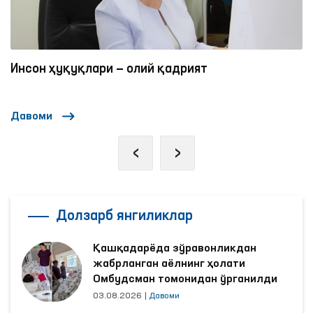
Инсон ҳуқуқлари — олий қадрият
Давоми
‹
›
Долзарб янгиликлар
Қашқадарёда зўравонликдан
жабрланган аёлнинг ҳолати
Омбудсман томонидан ўрганилди
03.08.2026
|
Давоми