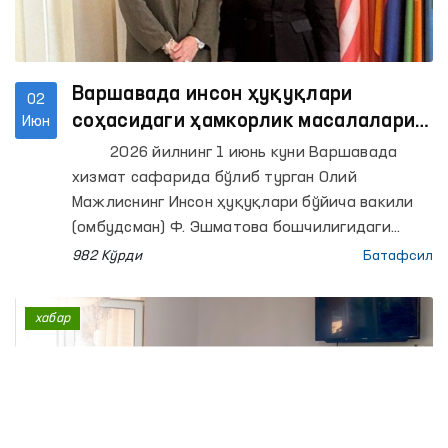
Варшавада инсон ҳуқуқлари
02
соҳасидаги ҳамкорлик масалалари
Июн
муҳокама қилинди
2026 йилнинг 1 июнь куни Варшавада
хизмат сафарида бўлиб турган Олий
Мажлиснинг Инсон ҳуқуқлари бўйича вакили
(омбудсман) Ф. Эшматова бошчилигидаги
делегация аъзолари Европада хавфсизлик ва
982 Кўрди
Батафсил
ҳамкорлик ташкилотининг (ЕХҲТ) Демократик
институтлар ва инсон ҳуқуқлари бўйича
хабар
бюроси (ДИИҲБ) директори Мария Телалиан
билан учрашишди.