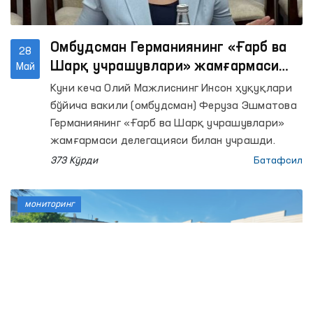
Омбудсман Германиянинг «Ғарб ва
28
Шарқ учрашувлари» жамғармаси
Май
делегацияси билан ҳамкорлик
Куни кеча Олий Мажлиснинг Инсон ҳуқуқлари
истиқболларини муҳокама қилди
бўйича вакили (омбудсман) Феруза Эшматова
Германиянинг «Ғарб ва Шарқ учрашувлари»
жамғармаси делегацияси билан учрашди.
373 Кўрди
Батафсил
мониторинг