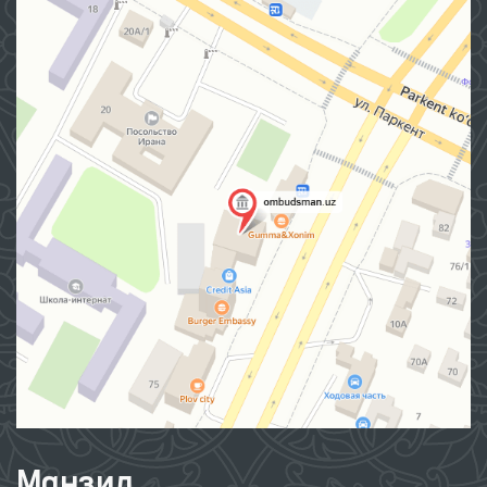
Манзил