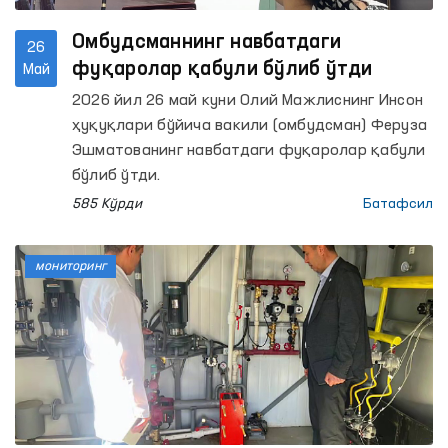
Омбудсманнинг навбатдаги
26
фуқаролар қабули бўлиб ўтди
Май
2026 йил 26 май куни Олий Мажлиснинг Инсон
ҳуқуқлари бўйича вакили (омбудсман) Феруза
Эшматованинг навбатдаги фуқаролар қабули
бўлиб ўтди.
585 Кўрди
Батафсил
мониторинг