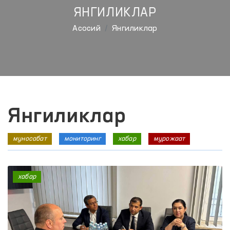
ЯНГИЛИКЛАР
Aсосий
Янгиликлар
Янгиликлар
муносабат
мониторинг
хабар
мурожаат
хабар