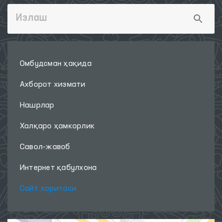
Омбудсман ҳақида
Ахборот хизмати
Нашрлар
Халқаро ҳамкорлик
Савол-жавоб
Интернет қабулхона
Сайт харитаси