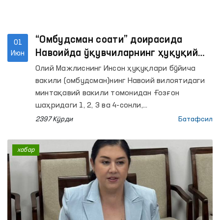
“Омбудсман соати” доирасида
01
Навоийда ўқувчиларнинг ҳуқуқий
Июн
хабардорлиги оширилмоқда
Олий Мажлиснинг Инсон ҳуқуқлари бўйича
вакили (омбудсман)нинг Навоий вилоятидаги
минтақавий вакили томонидан Ғозғон
шаҳридаги 1, 2, 3 ва 4-сонли,
шунингдек Нурота туманидаги 2, 6, 27 ва 34-
2397 Кўрди
Батафсил
сонли умумий ўрта таълим
мактабларида интерактив машғулотлар
хабар
ташкил этилди. Уларда жами 280 нафардан
ортиқ ўқувчи иштирок этди.