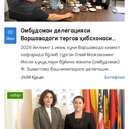
Омбудсман делегацияси
02
Варшавадаги тергов ҳибсхонаси
Июн
фаолияти билан танишди
2026 йилнинг 1 июнь куни Варшавада хизмат
сафарида бўлиб турган Олий Мажлиснинг
Инсон ҳуқуқлари бўйича вакили (омбудсман)
Ф. Эшматова бошчилигидаги делегация
“Варшава-Бялоленка” тергов ҳибсхонаси
2438 Кўрди
Батафсил
фаолияти билан танишди.
хабар