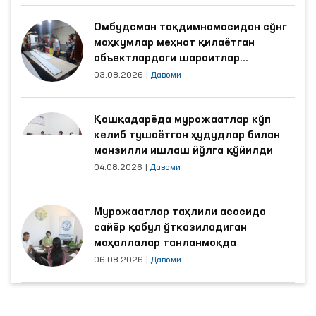
Омбудсман тақдимномасидан сўнг
маҳкумлар меҳнат қилаётган
объектлардаги шароитлар
яхшиланди
03.08.2026
|
Давоми
Қашқадарёда мурожаатлар кўп
келиб тушаётган ҳудудлар билан
манзилли ишлаш йўлга қўйилди
04.08.2026
|
Давоми
Мурожаатлар таҳлили асосида
сайёр қабул ўтказиладиган
маҳаллалар танланмоқда
06.08.2026
|
Давоми