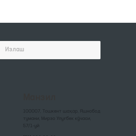
Манзил
100007, Тошкент шаҳар, Яшнобод
тумани, Мирзо Улуғбек кўчаси,
57/1-уй