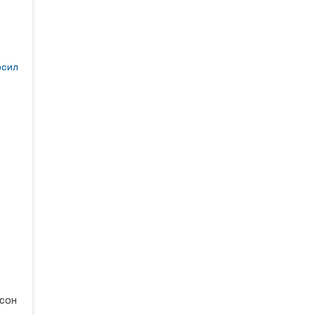
ди
сил
ш
нат
сон
ҳар