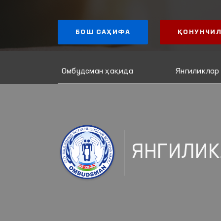
БОШ САҲИФА
ҚОНУНЧИЛ
Омбудсман ҳақида
Янгиликлар
ЯНГИЛИК