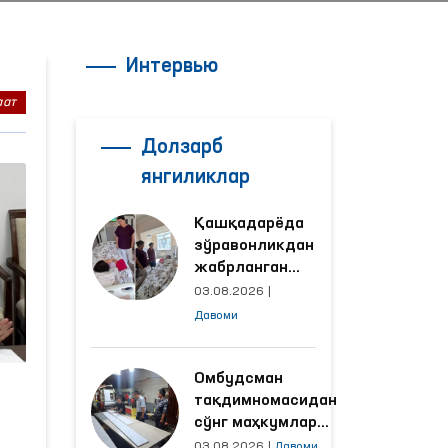
Интервью
аат
Долзарб
янгиликлар
Қашқадарёда
зўравонликдан
жабрланган
аёлнинг ҳолати
03.08.2026
|
Омбудсман
Давоми
томонидан
ўрганилди
Омбудсман
тақдимномасидан
сўнг маҳкумлар
меҳнат қилаётган
03.08.2026
|
Давоми