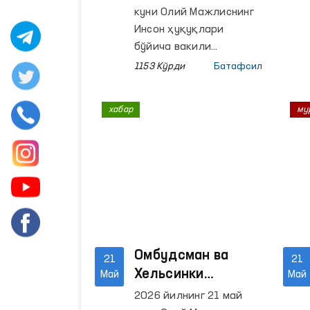
Телалиан билан
ташрифи амалга
куни Олий Мажлиснинг
учрашишди.
оширилди
Инсон ҳуқуқлари
бўйича вакили
(омбудсман) томонидан
1153 Кўрди
Батафсил
Тошкент вилояти
Зангиота туманида
хабар
му
жойлашган 21-сон
Жазони ижро этиш
колониясида
мониторинг ташрифи
ўтказилди.
Омбудсман ва
21
21
Хельсинки
Май
Май
университети
2026 йилнинг 21 май