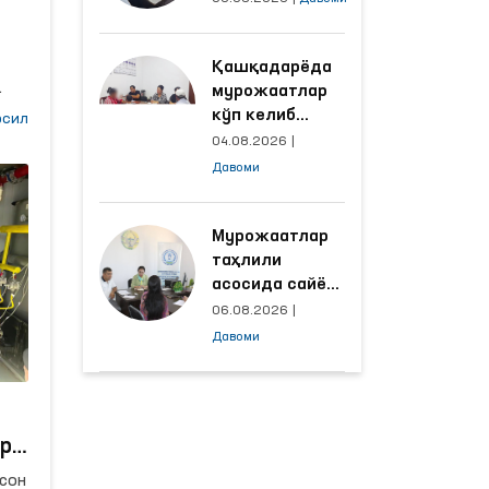
объектлардаги
шароитлар
Қашқадарёда
яхшиланди
мурожаатлар
кўп келиб
к
сил
тушаётган
ва
04.08.2026
|
и
ҳудудлар
Давоми
и
билан
манзилли
ишлаш йўлга
Мурожаатлар
қўйилди
таҳлили
асосида сайёр
қабул
06.08.2026
|
ўтказиладиган
Давоми
маҳаллалар
танланмоқда
р
сон