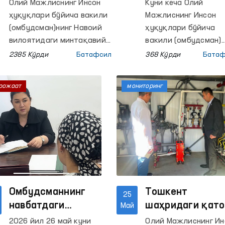
ўқувчиларнинг
«Ғарб ва Шарқ
Олий Мажлиснинг Инсон
Куни кеча Олий
ҳуқуқий
учрашувлари»
ҳуқуқлари бўйича вакили
Мажлиснинг Инсон
хабардорлиги
жамғармаси
(омбудсман)нинг Навоий
ҳуқуқлари бўйича
оширилмоқда
вилоятидаги минтақавий
делегацияси
вакили (омбудсман)
вакили томонидан Ғозғон
Феруза Эшматова
билан ҳамкорли
2385 Кўрди
Батафсил
368 Кўрди
Батаф
шаҳридаги 1, 2, 3 ва 4-
Германиянинг «Ғарб 
истиқболларин
сонли, шунингдек Нурота
Шарқ учрашувлари»
муҳокама қилд
рожаат
мониторинг
туманидаги 2, 6, 27 ва 34-
жамғармаси
сонли умумий ўрта
делегацияси билан
таълим
учрашди.
мактабларида интерактив
машғулотлар ташкил
этилди. Уларда жами 280
нафардан ортиқ ўқувчи
иштирок этди.
Омбудсманнинг
Тошкент
25
навбатдаги
шаҳридаги қато
Май
фуқаролар
муассасаларда
2026 йил 26 май куни
Олий Мажлиснинг Ин