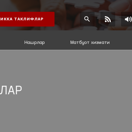
ИККА ТАКЛИФЛАР
Нашрлар
Матбуот хизмати
ЛАР