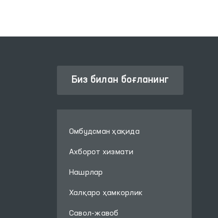
Биз билан боғланинг
Омбудсман ҳақида
Ахборот хизмати
Нашрлар
Халқаро ҳамкорлик
Савол-жавоб