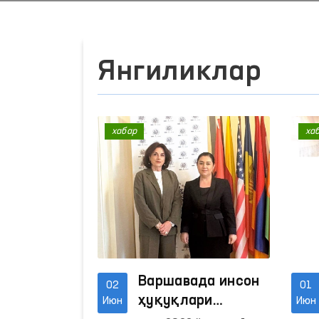
Янгиликлар
хабар
ха
Варшавада инсон
02
01
ҳуқуқлари
Июн
Июн