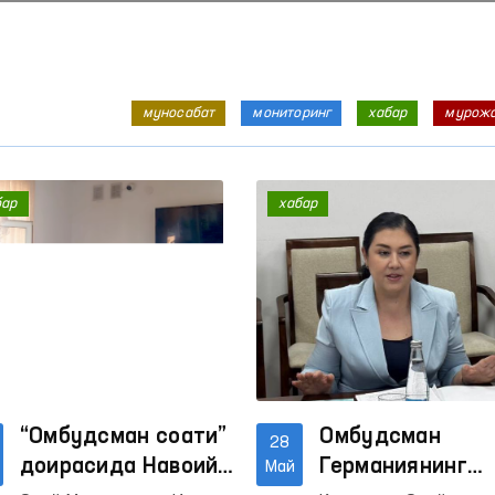
муносабат
мониторинг
хабар
мурож
бар
хабар
“Омбудсман соати”
Омбудсман
28
доирасида Навоийда
Германиянинг
Май