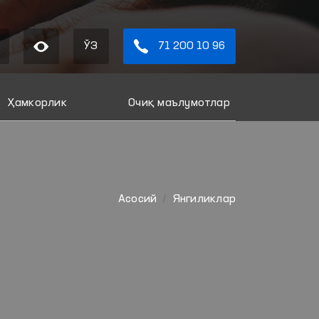
ЎЗ
71 200 10 96
Ҳамкорлик
Очиқ маълумотлар
Aсосий
Янгиликлар