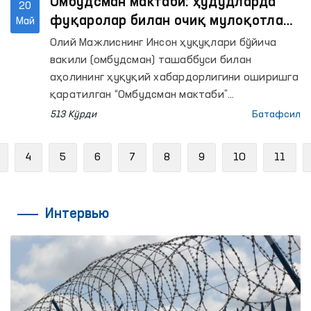
Омбудсман мактаби: ҳудудларда
20
фуқаролар билан очиқ мулоқотлар
Май
ўтказилди
Олий Мажлиснинг Инсон ҳуқуқлари бўйича
вакили (омбудсман) ташаббуси билан
аҳолининг ҳуқуқий хабардорлигини оширишга
қаратилган “Омбудсман мактаби”
платформаси доирасида ҳудудларда аҳоли
513 Кўрди
Батафсил
билан очиқ мулоқотлар ўтказилмоқда.
Previous
4
5
6
7
8
9
10
11
Интервью