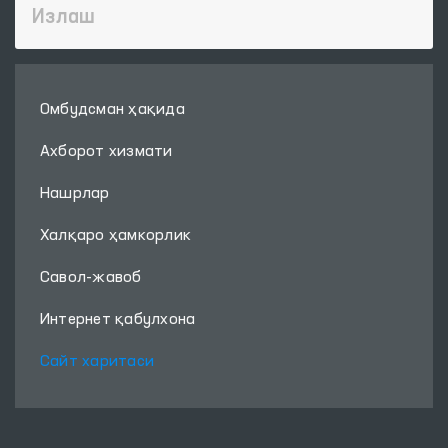
Омбудсман ҳақида
Ахборот хизмати
Нашрлар
Халқаро ҳамкорлик
Савол-жавоб
Интернет қабулхона
Сайт харитаси