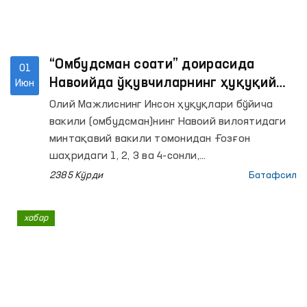
“Омбудсман соати” доирасида
01
Навоийда ўқувчиларнинг ҳуқуқий
Июн
хабардорлиги оширилмоқда
Олий Мажлиснинг Инсон ҳуқуқлари бўйича
вакили (омбудсман)нинг Навоий вилоятидаги
минтақавий вакили томонидан Ғозғон
шаҳридаги 1, 2, 3 ва 4-сонли,
шунингдек Нурота туманидаги 2, 6, 27 ва 34-
2385 Кўрди
Батафсил
сонли умумий ўрта таълим
мактабларида интерактив машғулотлар
хабар
ташкил этилди. Уларда жами 280 нафардан
ортиқ ўқувчи иштирок этди.