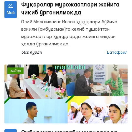
Фуқаролар мурожаатлари жойига
21
чиқиб ўрганилмоқда
Май
Олий Мажлиснинг Инсон ҳуқуқлари бўйича
вакили (омбудсман)га келиб тушаётган
мурожаатлар ҳудудларда жойига чиққан
ҳолда ўрганилмоқда.
582 Кўрди
Батафсил
хабар