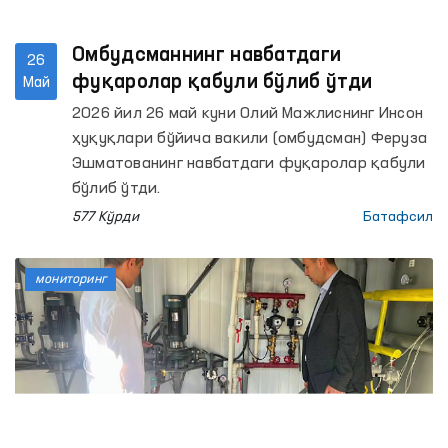
Омбудсманнинг навбатдаги
26
фуқаролар қабули бўлиб ўтди
Май
2026 йил 26 май куни Олий Мажлиснинг Инсон
ҳуқуқлари бўйича вакили (омбудсман) Феруза
Эшматованинг навбатдаги фуқаролар қабули
бўлиб ўтди.
577 Кўрди
Батафсил
мониторинг