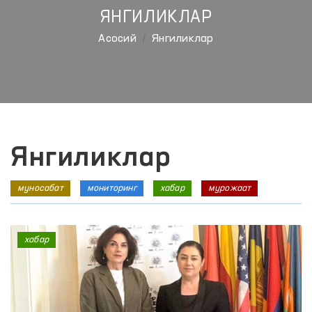
ЯНГИЛИКЛАР
Aсосий
Янгиликлар
Янгиликлар
муносабат
мониторинг
хабар
мурожаат
хабар