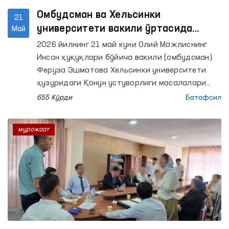
Омбудсман ва Хельсинки
21
университети вакили ўртасида
Май
инсон ҳуқуқларини ҳимоя қилиш
2026 йилнинг 21 май куни Олий Мажлиснинг
соҳасидаги ҳамкорлик масалалари
Инсон ҳуқуқлари бўйича вакили (омбудсман)
муҳокама қилинди
Феруза Эшматова Хельсинки университети
ҳузуридаги Қонун устуворлиги масалалари
марказининг лойиҳаларни режалаштириш
655 Кўрди
Батафсил
бўйича мутахассиси Иида Калманлехто билан
учрашди.
мурожаат