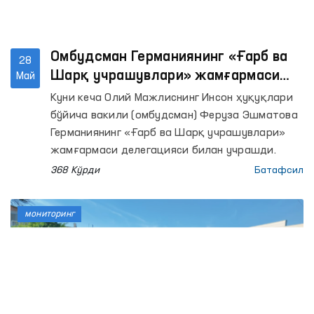
Омбудсман Германиянинг «Ғарб ва
28
Шарқ учрашувлари» жамғармаси
Май
делегацияси билан ҳамкорлик
Куни кеча Олий Мажлиснинг Инсон ҳуқуқлари
истиқболларини муҳокама қилди
бўйича вакили (омбудсман) Феруза Эшматова
Германиянинг «Ғарб ва Шарқ учрашувлари»
жамғармаси делегацияси билан учрашди.
368 Кўрди
Батафсил
мониторинг