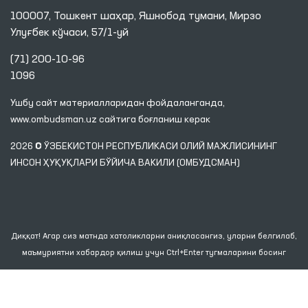
100007, Тошкент шаҳар, Яшнобод тумани, Мирзо
Улуғбек кўчаси, 57/1-уй
(71) 200-10-96
1096
Ушбу сайт материалларидан фойдаланганда,
www.ombudsman.uz
сайтига боғланиш керак
2026 © ЎЗБЕКИСТОН РЕСПУБЛИКАСИ ОЛИЙ МАЖЛИСИНИНГ
ИНСОН ҲУҚУҚЛАРИ БЎЙИЧА ВАКИЛИ (ОМБУДСМАН)
Диққат! Агар сиз матнда хатоликларни аниқласангиз, уларни белгилаб,
маъмуриятни хабардор қилиш учун Ctrl+Enter тугмаларини босинг