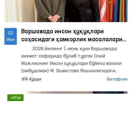
Варшавада инсон ҳуқуқлари
02
соҳасидаги ҳамкорлик масалалари
Июн
муҳокама қилинди
2026 йилнинг 1 июнь куни Варшавада
хизмат сафарида бўлиб турган Олий
Мажлиснинг Инсон ҳуқуқлари бўйича вакили
(омбудсман) Ф. Эшматова бошчилигидаги
делегация аъзолари Европада хавфсизлик ва
974 Кўрди
Батафсил
ҳамкорлик ташкилотининг (ЕХҲТ) Демократик
институтлар ва инсон ҳуқуқлари бўйича
хабар
бюроси (ДИИҲБ) директори Мария Телалиан
билан учрашишди.