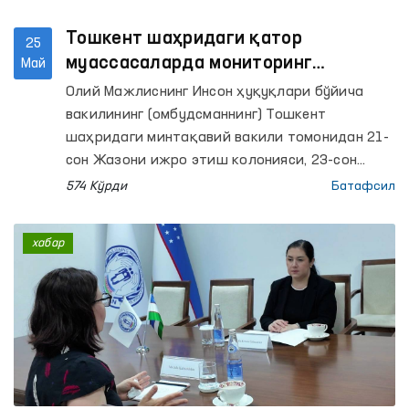
Тошкент шаҳридаги қатор
25
муассасаларда мониторинг
Май
ташрифлари амалга оширилди
Олий Мажлиснинг Инсон ҳуқуқлари бўйича
вакилининг (омбудсманнинг) Тошкент
шаҳридаги минтақавий вакили томонидан 21-
сон Жазони ижро этиш колонияси, 23-сон
Маҳкумлар учун ихтисослашган касалхона, 51-
574 Кўрди
Батафсил
сон Манзил-колония ва унинг ишлаб чиқариш
объектлари, 1- ва 2-сонли “Мурувват”
хабар
ногиронлиги бўлган болалар учун интернат
уйлари, Тошкент шаҳар мажбурий даволаш
наркология шифохонаси, Республика кузатув
кучайтирилган руҳий касалликлар ва Руҳий
касалликлар клиник шифохоналарига
мониторинг ташрифлари амалга оширилди.