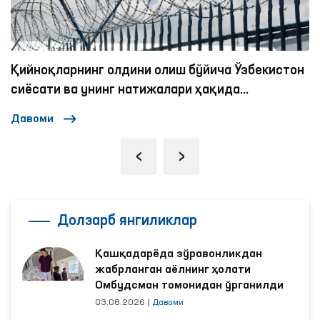
 Ўзбекистон
Инсон ҳуқуқлари — олий қадрият
да
Давоми
‹
›
Долзарб янгиликлар
Қашқадарёда зўравонликдан
жабрланган аёлнинг ҳолати
Омбудсман томонидан ўрганилди
03.08.2026
|
Давоми