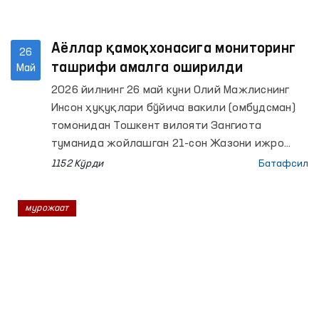
Аёллар қамоқхонасига мониторинг
26
ташрифи амалга оширилди
Май
2026 йилнинг 26 май куни Олий Мажлиснинг
Инсон ҳуқуқлари бўйича вакили (омбудсман)
томонидан Тошкент вилояти Зангиота
туманида жойлашган 21-сон Жазони ижро
этиш колониясида мониторинг ташрифи
1152 Кўрди
Батафсил
ўтказилди.
мурожаат