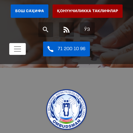
БОШ САҲИФА
ҚОНУНЧИЛИККА ТАКЛИФЛАР
ЎЗ
71 200 10 96