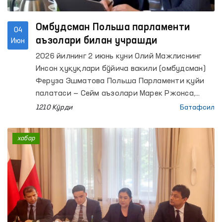
Омбудсман Польша парламенти
04
аъзолари билан учрашди
Июн
2026 йилнинг 2 июнь куни Олий Мажлиснинг
Инсон ҳуқуқлари бўйича вакили (омбудсман)
Феруза Эшматова Польша Парламенти қуйи
палатаси — Сейм аъзолари Марек Ржонса,
Ванда Новицка ҳамда Алиция Лепковска-
1210 Кўрди
Батафсил
Голась билан учрашув ўтказди.
хабар