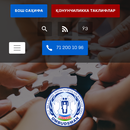
БОШ САҲИФА
ҚОНУНЧИЛИККА ТАКЛИФЛАР
ЎЗ
71 200 10 96