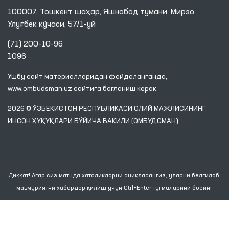
100007, Тошкент шаҳар, Яшнобод тумани, Мирзо
Улуғбек кўчаси, 57/1-уй
(71) 200-10-96
1096
Ушбу сайт материалларидан фойдаланганда,
www.ombudsman.uz
сайтига боғланиш керак
2026 © ЎЗБЕКИСТОН РЕСПУБЛИКАСИ ОЛИЙ МАЖЛИСИНИНГ
ИНСОН ҲУҚУҚЛАРИ БЎЙИЧА ВАКИЛИ (ОМБУДСМАН)
Диққат! Агар сиз матнда хатоликларни аниқласангиз, уларни белгилаб,
маъмуриятни хабардор қилиш учун Ctrl+Enter тугмаларини босинг