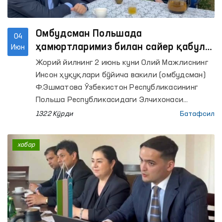
Омбудсман Польшада
04
ҳамюртларимиз билан сайер қабул
Июн
ўтказди
Жорий йилнинг 2 июнь куни Олий Мажлиснинг
Инсон ҳуқуқлари бўйича вакили (омбудсман)
Ф.Эшматова Ўзбекистон Республикасининг
Польша Республикасидаги Элчихонаси
вакиллари иштирокида Польшада вақтинча
1322 Кўрди
Батафсил
меҳнат фаолиятини амалга ошираётган
Ўзбекистон фуқаролари билан жойига чиққан
хабар
ҳолда учрашилди.