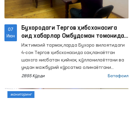
Бухородаги Тергов ҳибсхонасига
07
оид хабарлар Омбудсман томонидан
Июн
ўрганилди
Ижтимоий тармоқларда Бухоро вилоятидаги
4-сон Тергов ҳибсхонасида сақланаётган
шахсга нисбатан қийноқ қўлланилаётгани ва
ундан мажбурий кўрсатма олинаётгани
ҳақида хабарлар тарқалди.
2895 Кўрди
Батафсил
мониторинг