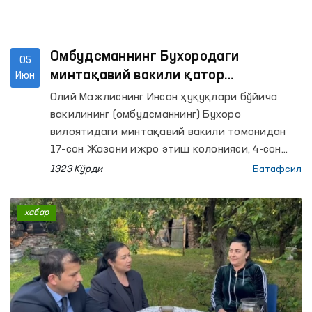
Омбудсманнинг Бухородаги
05
минтақавий вакили қатор
Июн
муассасаларда мониторинг ўтказди
Олий Мажлиснинг Инсон ҳуқуқлари бўйича
вакилининг (омбудсманнинг) Бухоро
вилоятидаги минтақавий вакили томонидан
17-сон Жазони ижро этиш колонияси, 4-сон
Тергов ҳибсхонаси, Қоракўл тумани ИИБ
1323 Кўрди
Батафсил
Вақтинча сақлаш ҳибсхонаси ва шу тумандаги
Эркаклар мурувват уйи ҳамда Республика
хабар
ихтисослаштирилган руҳий саломатлик
илмий-амалий тиббиёт марказининг
психиатрия хизмати бўйича Бухоро вилоят
филиалига мониторинг ташрифлари амалга
оширилди.