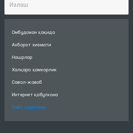
Омбудсман ҳақида
Ахборот хизмати
Нашрлар
Халқаро ҳамкорлик
Савол-жавоб
Интернет қабулхона
Сайт харитаси