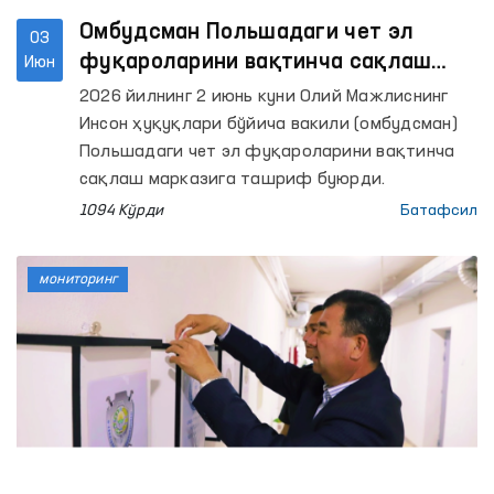
Омбудсман Польшадаги чет эл
03
фуқароларини вақтинча сақлаш
Июн
марказида фуқароларимиз билан
2026 йилнинг 2 июнь куни Олий Мажлиснинг
кўришиб, шароитлар билан танишди
Инсон ҳуқуқлари бўйича вакили (омбудсман)
Польшадаги чет эл фуқароларини вақтинча
сақлаш марказига ташриф буюрди.
1094 Кўрди
Батафсил
мониторинг