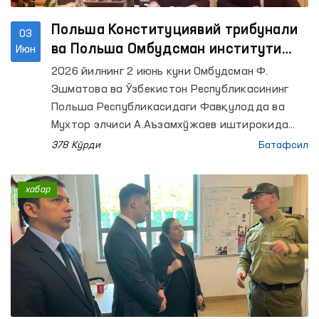
Польша Конституциявий трибунали
03
ва Польша Омбудсман институти
Июн
вакиллари билан мулоқот
2026 йилнинг 2 июнь куни Омбудсман Ф.
Эшматова ва Ўзбекистон Республикасининг
Польша Республикасидаги Фавқулодда ва
Мухтор элчиси А.Аъзамхўжаев иштирокида
Польша Республикаси Конституциявий
378 Кўрди
Батафсил
трибунали (Конституциявий суд) раиси
ўринбосари Бартломей Соханьский билан
хабар
учрашув ўтказди.