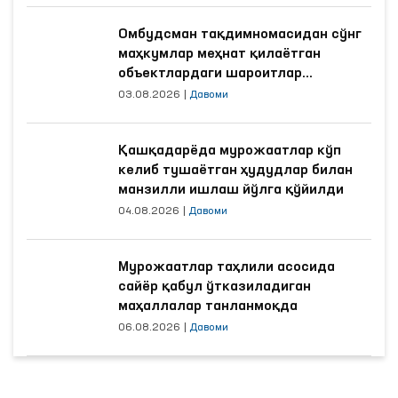
Омбудсман тақдимномасидан сўнг
маҳкумлар меҳнат қилаётган
объектлардаги шароитлар
яхшиланди
03.08.2026
|
Давоми
Қашқадарёда мурожаатлар кўп
келиб тушаётган ҳудудлар билан
манзилли ишлаш йўлга қўйилди
04.08.2026
|
Давоми
Мурожаатлар таҳлили асосида
сайёр қабул ўтказиладиган
маҳаллалар танланмоқда
06.08.2026
|
Давоми