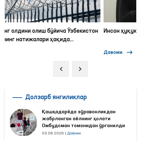
Инсон ҳуқуқлари — олий қадрият
Давоми
‹
›
Долзарб янгиликлар
Қашқадарёда зўравонликдан
жабрланган аёлнинг ҳолати
Омбудсман томонидан ўрганилди
03.08.2026
|
Давоми