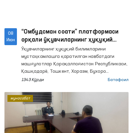
“Омбудсман соати” платформаси
08
орқали ўқувчиларнинг ҳуқуқий
Июн
саводхонлиги оширилмоқда
Ўқувчиларнинг ҳуқуқий билимларини
мустаҳкамлашга қаратилган навбатдаги
машғулотлар Қорақалпоғистон Республикаси,
Қашқадарё, Тошкент, Хоразм, Бухоро
вилоятлари ҳамда Тошкент шаҳридаги
1343 Кўрди
Батафсил
умумтаълим мактабларида ташкил этилди.
Омбудсманнинг ҳудудлардаги минтақавий
муносабат
вакиллари томонидан ўтказилган дарсларда
800 нафардан ортиқ ўқувчи қамраб олинди.