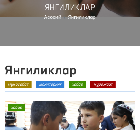
ЯНГИЛИКЛАР
Aсосий
Янгиликлар
Янгиликлар
муносабат
мониторинг
хабар
мурожаат
хабар