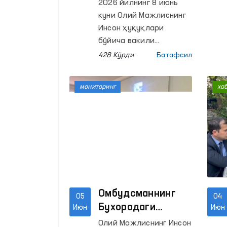
Ўзбекистондаги
2026 йилнинг 8 июнь
лойиҳалари
куни Олий Мажлиснинг
координатори
Инсон ҳуқуқлари
ўртасидаги
бўйича вакили
(омбудсман) Феруза
ҳамкорлик
428 Кўрди
Батафсил
Эшматова ЕХҲТнинг
йўналишлари
Ўзбекистондаги
муҳокама қилинди
мониторинг
ха
лойиҳалари
координатори Антти
Карттунен билан
учрашди.
Омбудсманнинг
05
04
Бухородаги
Июн
Июн
минтақавий
Олий Мажлиснинг Инсон