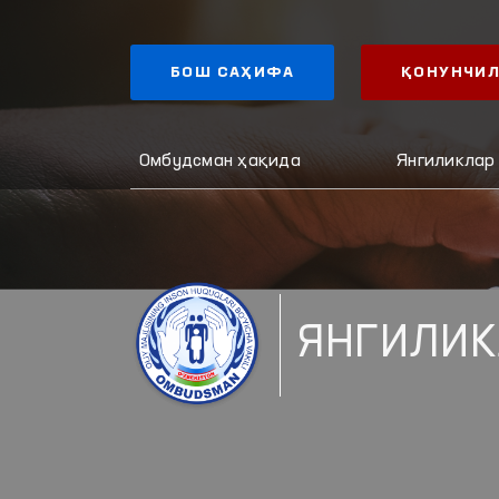
БОШ САҲИФА
ҚОНУНЧИЛ
Омбудсман ҳақида
Янгиликлар
ЯНГИЛИК