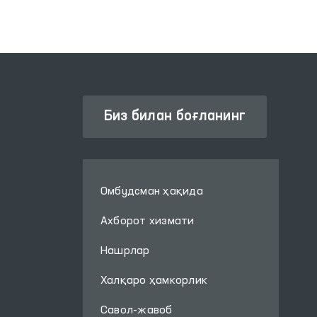
Биз билан боғланинг
Омбудсман ҳақида
Ахборот хизмати
Нашрлар
Халқаро ҳамкорлик
Савол-жавоб