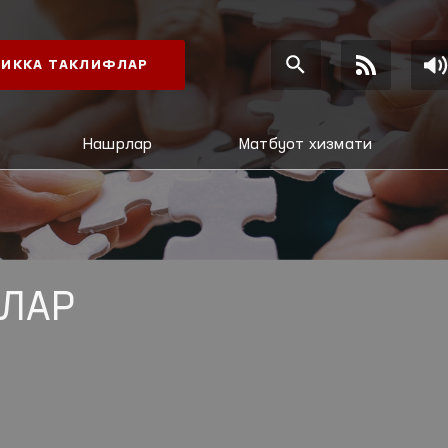
ИККА ТАКЛИФЛАР
Нашрлар
Матбуот хизмати
ЛАР