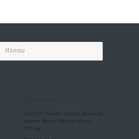
с
п
а
лар
 ва
лик
Манзил
100007, Тошкент шаҳар, Яшнобод
ари
тумани, Мирзо Улуғбек кўчаси,
57/1-уй