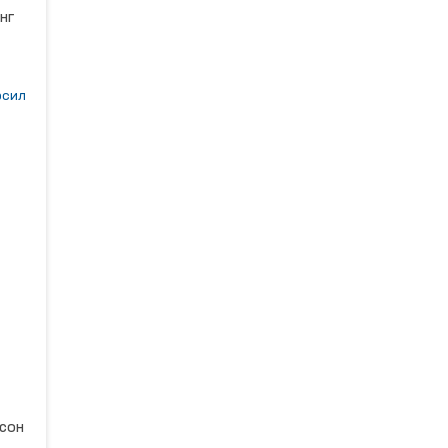
нг
сил
цка
зди.
сон