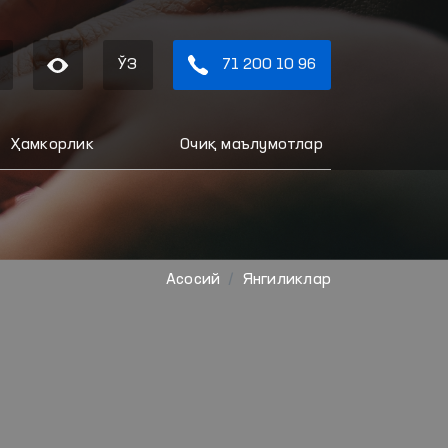
ЎЗ
71 200 10 96
Ҳамкорлик
Очиқ маълумотлар
Aсосий
Янгиликлар