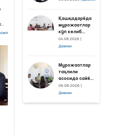
объектлардаги
о
шароитлар
Қашқадарёда
яхшиланди
а
мурожаатлар
а
кўп келиб
сил
тушаётган
04.08.2026
|
ҳудудлар
Давоми
билан
манзилли
ни
ишлаш йўлга
Мурожаатлар
қўйилди
таҳлили
асосида сайёр
қабул
06.08.2026
|
ўтказиладиган
Давоми
маҳаллалар
танланмоқда