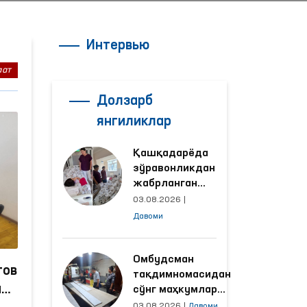
Интервью
аат
Долзарб
янгиликлар
Қашқадарёда
зўравонликдан
жабрланган
аёлнинг ҳолати
03.08.2026
|
Омбудсман
Давоми
томонидан
ўрганилди
Омбудсман
гов
тақдимномасидан
ид
сўнг маҳкумлар
меҳнат қилаётган
03.08.2026
|
Давоми