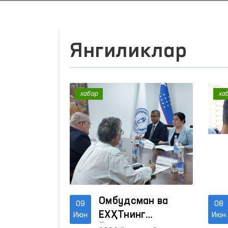
Янгиликлар
хабар
ха
Омбудсман ва
09
08
ЕХҲТнинг
Июн
Июн