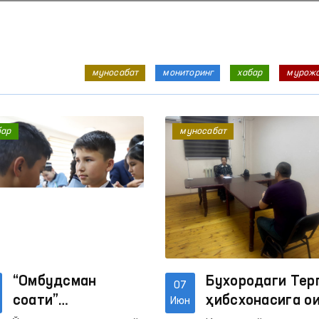
муносабат
мониторинг
хабар
мурож
бар
муносабат
“Омбудсман
Бухородаги Тер
07
соати”
ҳибсхонасига о
Июн