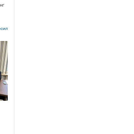
ш
нг
сил
н