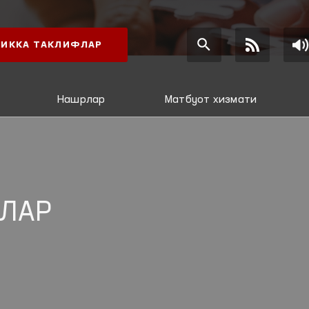
ИККА ТАКЛИФЛАР
Нашрлар
Матбуот хизмати
ЛАР