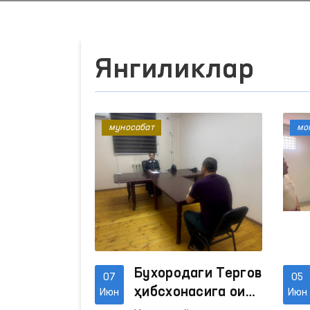
Янгиликлар
муносабат
мо
Бухородаги Тергов
07
05
ҳибсхонасига оид
Июн
Июн