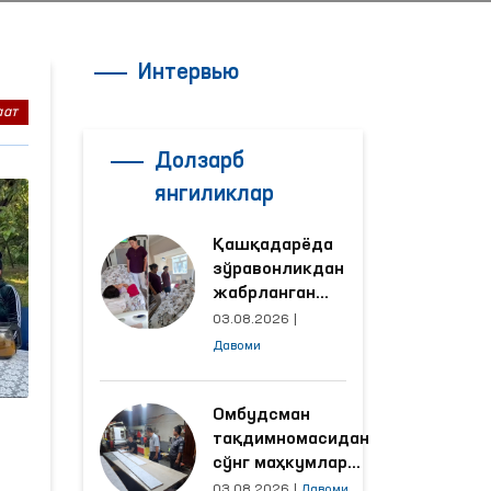
Интервью
аат
Долзарб
янгиликлар
Қашқадарёда
зўравонликдан
жабрланган
аёлнинг ҳолати
03.08.2026
|
Омбудсман
Давоми
томонидан
ўрганилди
Омбудсман
тақдимномасидан
сўнг маҳкумлар
меҳнат қилаётган
03.08.2026
|
Давоми