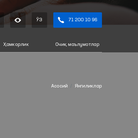
ЎЗ
71 200 10 96
Ҳамкорлик
Очиқ маълумотлар
Aсосий
Янгиликлар