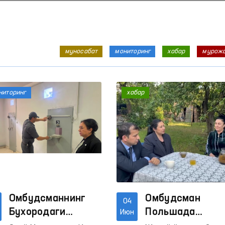
муносабат
мониторинг
хабар
мурож
ниторинг
хабар
Омбудсманнинг
Омбудсман
04
Бухородаги
Польшада
Июн