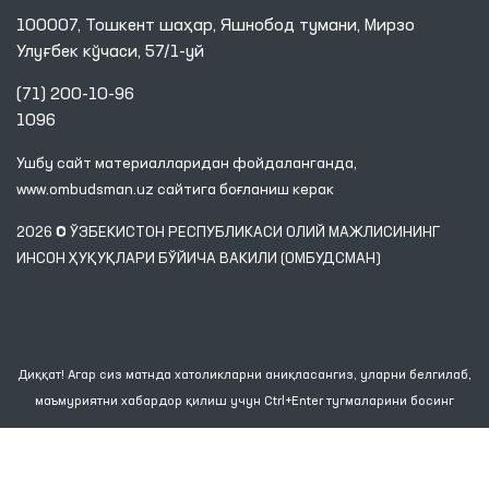
100007, Тошкент шаҳар, Яшнобод тумани, Мирзо
Улуғбек кўчаси, 57/1-уй
(71) 200-10-96
1096
Ушбу сайт материалларидан фойдаланганда,
www.ombudsman.uz
сайтига боғланиш керак
2026 © ЎЗБЕКИСТОН РЕСПУБЛИКАСИ ОЛИЙ МАЖЛИСИНИНГ
ИНСОН ҲУҚУҚЛАРИ БЎЙИЧА ВАКИЛИ (ОМБУДСМАН)
Диққат! Агар сиз матнда хатоликларни аниқласангиз, уларни белгилаб,
маъмуриятни хабардор қилиш учун Ctrl+Enter тугмаларини босинг