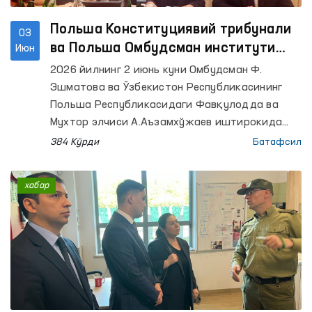
Польша Конституциявий трибунали
03
ва Польша Омбудсман институти
Июн
вакиллари билан мулоқот
2026 йилнинг 2 июнь куни Омбудсман Ф.
Эшматова ва Ўзбекистон Республикасининг
Польша Республикасидаги Фавқулодда ва
Мухтор элчиси А.Аъзамхўжаев иштирокида
Польша Республикаси Конституциявий
384 Кўрди
Батафсил
трибунали (Конституциявий суд) раиси
ўринбосари Бартломей Соханьский билан
хабар
учрашув ўтказди.