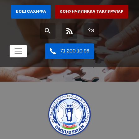
БОШ САҲИФА
ҚОНУНЧИЛИККА ТАКЛИФЛАР
ЎЗ
71 200 10 96