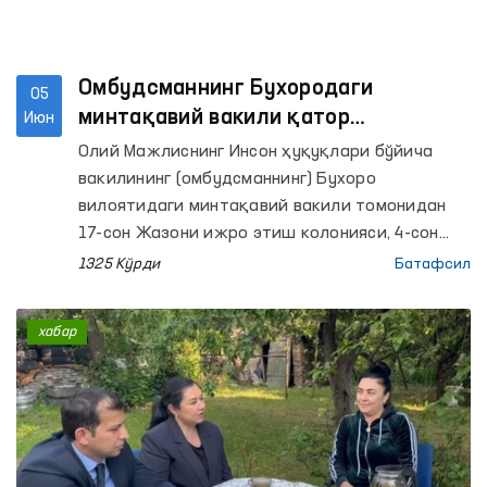
Омбудсманнинг Бухородаги
05
минтақавий вакили қатор
Июн
муассасаларда мониторинг ўтказди
Олий Мажлиснинг Инсон ҳуқуқлари бўйича
вакилининг (омбудсманнинг) Бухоро
вилоятидаги минтақавий вакили томонидан
17-сон Жазони ижро этиш колонияси, 4-сон
Тергов ҳибсхонаси, Қоракўл тумани ИИБ
1325 Кўрди
Батафсил
Вақтинча сақлаш ҳибсхонаси ва шу тумандаги
Эркаклар мурувват уйи ҳамда Республика
хабар
ихтисослаштирилган руҳий саломатлик
илмий-амалий тиббиёт марказининг
психиатрия хизмати бўйича Бухоро вилоят
филиалига мониторинг ташрифлари амалга
оширилди.