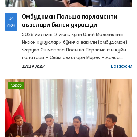
Омбудсман Польша парламенти
04
аъзолари билан учрашди
Июн
2026 йилнинг 2 июнь куни Олий Мажлиснинг
Инсон ҳуқуқлари бўйича вакили (омбудсман)
Феруза Эшматова Польша Парламенти қуйи
палатаси — Сейм аъзолари Марек Ржонса,
Ванда Новицка ҳамда Алиция Лепковска-
1221 Кўрди
Батафсил
Голась билан учрашув ўтказди.
хабар