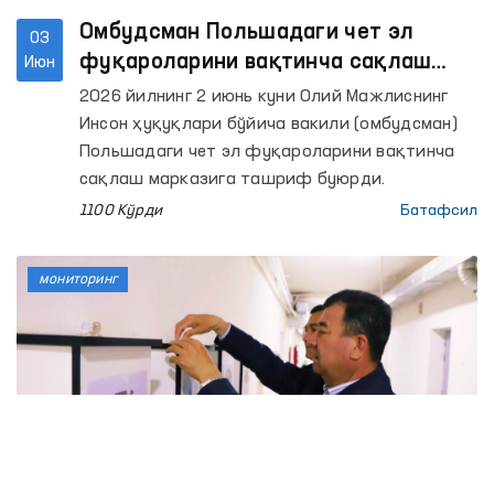
Омбудсман Польшадаги чет эл
03
фуқароларини вақтинча сақлаш
Июн
марказида фуқароларимиз билан
2026 йилнинг 2 июнь куни Олий Мажлиснинг
кўришиб, шароитлар билан танишди
Инсон ҳуқуқлари бўйича вакили (омбудсман)
Польшадаги чет эл фуқароларини вақтинча
сақлаш марказига ташриф буюрди.
1100 Кўрди
Батафсил
мониторинг