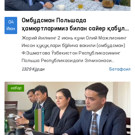
Омбудсман Польшада
04
ҳамюртларимиз билан сайер қабул
Июн
ўтказди
Жорий йилнинг 2 июнь куни Олий Мажлиснинг
Инсон ҳуқуқлари бўйича вакили (омбудсман)
Ф.Эшматова Ўзбекистон Республикасининг
Польша Республикасидаги Элчихонаси
вакиллари иштирокида Польшада вақтинча
1329 Кўрди
Батафсил
меҳнат фаолиятини амалга ошираётган
Ўзбекистон фуқаролари билан жойига чиққан
хабар
ҳолда учрашилди.