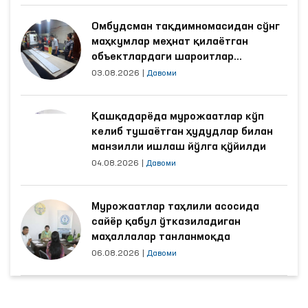
Омбудсман тақдимномасидан сўнг
маҳкумлар меҳнат қилаётган
объектлардаги шароитлар
яхшиланди
03.08.2026
|
Давоми
Қашқадарёда мурожаатлар кўп
келиб тушаётган ҳудудлар билан
манзилли ишлаш йўлга қўйилди
04.08.2026
|
Давоми
Мурожаатлар таҳлили асосида
сайёр қабул ўтказиладиган
маҳаллалар танланмоқда
06.08.2026
|
Давоми