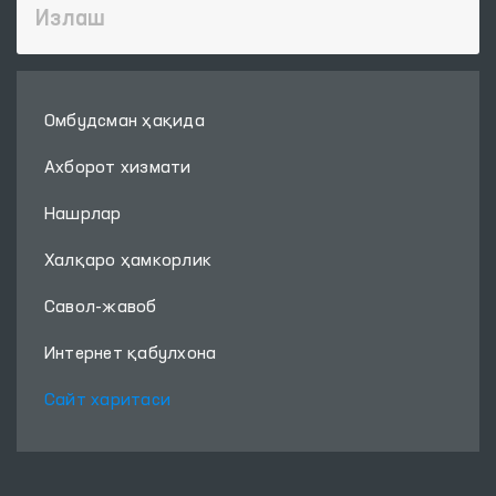
Омбудсман ҳақида
Ахборот хизмати
Нашрлар
Халқаро ҳамкорлик
Савол-жавоб
Интернет қабулхона
Сайт харитаси