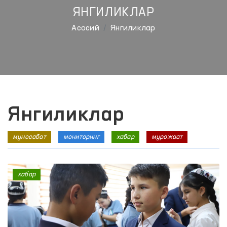
ЯНГИЛИКЛАР
Aсосий
Янгиликлар
Янгиликлар
муносабат
мониторинг
хабар
мурожаат
хабар