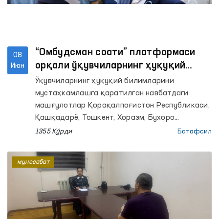
“Омбудсман соати” платформаси
08
орқали ўқувчиларнинг ҳуқуқий
Июн
саводхонлиги оширилмоқда
Ўқувчиларнинг ҳуқуқий билимларини
мустаҳкамлашга қаратилган навбатдаги
машғулотлар Қорақалпоғистон Республикаси,
Қашқадарё, Тошкент, Хоразм, Бухоро
вилоятлари ҳамда Тошкент шаҳридаги
1355 Кўрди
Батафсил
умумтаълим мактабларида ташкил этилди.
Омбудсманнинг ҳудудлардаги минтақавий
муносабат
вакиллари томонидан ўтказилган дарсларда
800 нафардан ортиқ ўқувчи қамраб олинди.