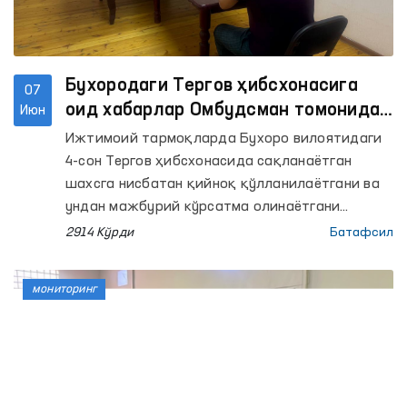
Бухородаги Тергов ҳибсхонасига
07
оид хабарлар Омбудсман томонидан
Июн
ўрганилди
Ижтимоий тармоқларда Бухоро вилоятидаги
4-сон Тергов ҳибсхонасида сақланаётган
шахсга нисбатан қийноқ қўлланилаётгани ва
ундан мажбурий кўрсатма олинаётгани
ҳақида хабарлар тарқалди.
2914 Кўрди
Батафсил
мониторинг