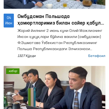
Омбудсман Польшада
04
ҳамюртларимиз билан сайер қабул
Июн
ўтказди
Жорий йилнинг 2 июнь куни Олий Мажлиснинг
Инсон ҳуқуқлари бўйича вакили (омбудсман)
Ф.Эшматова Ўзбекистон Республикасининг
Польша Республикасидаги Элчихонаси
вакиллари иштирокида Польшада вақтинча
1327 Кўрди
Батафсил
меҳнат фаолиятини амалга ошираётган
Ўзбекистон фуқаролари билан жойига чиққан
хабар
ҳолда учрашилди.