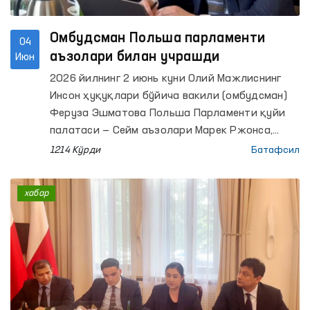
Омбудсман Польша парламенти
04
аъзолари билан учрашди
Июн
2026 йилнинг 2 июнь куни Олий Мажлиснинг
Инсон ҳуқуқлари бўйича вакили (омбудсман)
Феруза Эшматова Польша Парламенти қуйи
палатаси — Сейм аъзолари Марек Ржонса,
Ванда Новицка ҳамда Алиция Лепковска-
1214 Кўрди
Батафсил
Голась билан учрашув ўтказди.
хабар