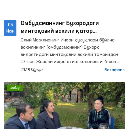
Омбудсманнинг Бухородаги
05
минтақавий вакили қатор
Июн
муассасаларда мониторинг ўтказди
Олий Мажлиснинг Инсон ҳуқуқлари бўйича
вакилининг (омбудсманнинг) Бухоро
вилоятидаги минтақавий вакили томонидан
17-сон Жазони ижро этиш колонияси, 4-сон
Тергов ҳибсхонаси, Қоракўл тумани ИИБ
1325 Кўрди
Батафсил
Вақтинча сақлаш ҳибсхонаси ва шу тумандаги
Эркаклар мурувват уйи ҳамда Республика
хабар
ихтисослаштирилган руҳий саломатлик
илмий-амалий тиббиёт марказининг
психиатрия хизмати бўйича Бухоро вилоят
филиалига мониторинг ташрифлари амалга
оширилди.