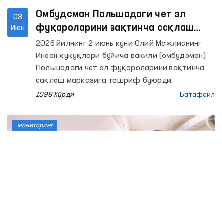
Омбудсман Польшадаги чет эл
03
фуқароларини вақтинча сақлаш
Июн
марказида фуқароларимиз билан
2026 йилнинг 2 июнь куни Олий Мажлиснинг
кўришиб, шароитлар билан танишди
Инсон ҳуқуқлари бўйича вакили (омбудсман)
Польшадаги чет эл фуқароларини вақтинча
сақлаш марказига ташриф буюрди.
1098 Кўрди
Батафсил
мониторинг