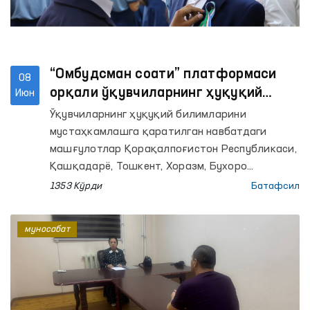
“Омбудсман соати” платформаси
08
орқали ўқувчиларнинг ҳуқуқий
Июн
саводхонлиги оширилмоқда
Ўқувчиларнинг ҳуқуқий билимларини
мустаҳкамлашга қаратилган навбатдаги
машғулотлар Қорақалпоғистон Республикаси,
Қашқадарё, Тошкент, Хоразм, Бухоро
вилоятлари ҳамда Тошкент шаҳридаги
1353 Кўрди
Батафсил
умумтаълим мактабларида ташкил этилди.
Омбудсманнинг ҳудудлардаги минтақавий
муносабат
вакиллари томонидан ўтказилган дарсларда
800 нафардан ортиқ ўқувчи қамраб олинди.