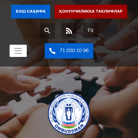
БОШ САҲИФА
ҚОНУНЧИЛИККА ТАКЛИФЛАР
ЎЗ
71 200 10 96