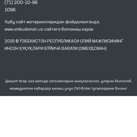
(71) 200-10-96
1096
Ушбу сайт материалларидан фойдаланганда,
www.ombudsman.uz
сайтига боғланиш керак
2026 © ЎЗБЕКИСТОН РЕСПУБЛИКАСИ ОЛИЙ МАЖЛИСИНИНГ
ИНСОН ҲУҚУҚЛАРИ БЎЙИЧА ВАКИЛИ (ОМБУДСМАН)
Диққат! Агар сиз матнда хатоликларни аниқласангиз, уларни белгилаб,
маъмуриятни хабардор қилиш учун Ctrl+Enter тугмаларини босинг