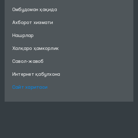
Омбудсман ҳақида
Ахборот хизмати
Нашрлар
Халқаро ҳамкорлик
Савол-жавоб
Интернет қабулхона
Сайт харитаси