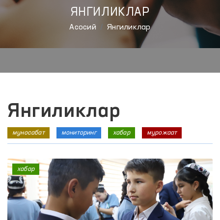
ЯНГИЛИКЛАР
Aсосий
Янгиликлар
Янгиликлар
муносабат
мониторинг
хабар
мурожаат
хабар