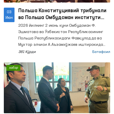
Польша Конституциявий трибунали
03
ва Польша Омбудсман институти
Июн
вакиллари билан мулоқот
2026 йилнинг 2 июнь куни Омбудсман Ф.
Эшматова ва Ўзбекистон Республикасининг
Польша Республикасидаги Фавқулодда ва
Мухтор элчиси А.Аъзамхўжаев иштирокида
Польша Республикаси Конституциявий
381 Кўрди
Батафсил
трибунали (Конституциявий суд) раиси
ўринбосари Бартломей Соханьский билан
хабар
учрашув ўтказди.