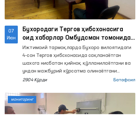
Бухородаги Тергов ҳибсхонасига
07
оид хабарлар Омбудсман томонидан
Июн
ўрганилди
Ижтимоий тармоқларда Бухоро вилоятидаги
4-сон Тергов ҳибсхонасида сақланаётган
шахсга нисбатан қийноқ қўлланилаётгани ва
ундан мажбурий кўрсатма олинаётгани
ҳақида хабарлар тарқалди.
2904 Кўрди
Батафсил
мониторинг