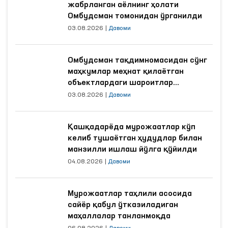
жабрланган аёлнинг ҳолати
Омбудсман томонидан ўрганилди
03.08.2026
|
Давоми
Омбудсман тақдимномасидан сўнг
маҳкумлар меҳнат қилаётган
объектлардаги шароитлар
яхшиланди
03.08.2026
|
Давоми
Қашқадарёда мурожаатлар кўп
келиб тушаётган ҳудудлар билан
манзилли ишлаш йўлга қўйилди
04.08.2026
|
Давоми
Мурожаатлар таҳлили асосида
сайёр қабул ўтказиладиган
маҳаллалар танланмоқда