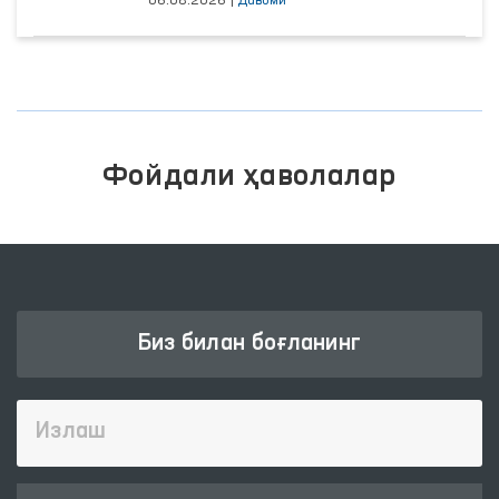
06.08.2026
|
Давоми
Фойдали ҳаволалар
Биз билан боғланинг