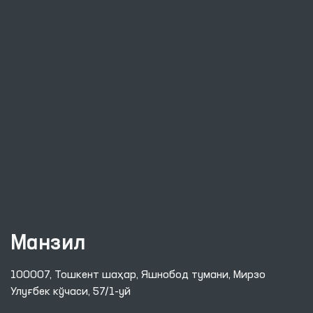
Манзил
100007, Тошкент шаҳар, Яшнобод тумани, Мирзо
Улуғбек кўчаси, 57/1-уй