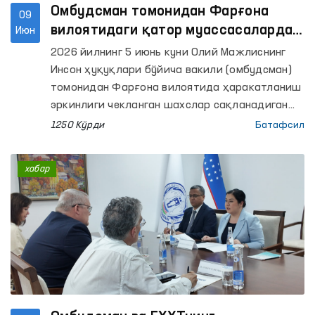
Омбудсман томонидан Фарғона
09
вилоятидаги қатор муассасаларда
Июн
сақлаш шароитлари ўрганилди
2026 йилнинг 5 июнь куни Олий Мажлиснинг
Инсон ҳуқуқлари бўйича вакили (омбудсман)
томонидан Фарғона вилоятида ҳаракатланиш
эркинлиги чекланган шахслар сақланадиган
қатор муассасаларга мониторинг
1250 Кўрди
Батафсил
ташрифлари амалга оширилди.
хабар