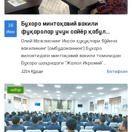
Бухоро минтақавий вакили
16
фуқаролар учун сайёр қабул
Июн
ўтказди
Олий Мажлиснинг Инсон ҳуқуқлари бўйича
вакилининг (омбудсманнинг) Бухоро
вилоятидаги минтақавий вакили томонидан
Бухоро шаҳридаги “Жалол Икромий”
маҳалласида фуқаролар мурожаатларини
1214 Кўрди
Батафсил
ўрганиш мақсадида сайёр қабул ўтказилди.
хабар