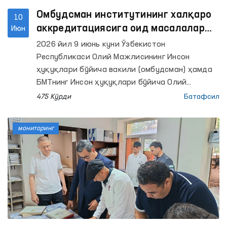
Омбудсман институтининг халқаро
10
аккредитациясига оид масалалар
Июн
муҳокама қилинди
2026 йил 9 июнь куни Ўзбекистон
Республикаси Олий Мажлисининг Инсон
ҳуқуқлари бўйича вакили (омбудсман) ҳамда
БМТнинг Инсон ҳуқуқлари бўйича Олий
комиссари бошқармаси вакиллари
475 Кўрди
Батафсил
иштирокида онлайн учрашув бўлиб ўтди.
мониторинг