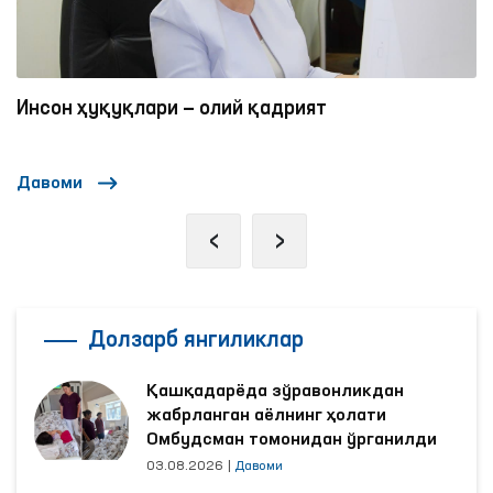
Инсон ҳуқуқлари — олий қадрият
Давоми
‹
›
Долзарб янгиликлар
Қашқадарёда зўравонликдан
жабрланган аёлнинг ҳолати
Омбудсман томонидан ўрганилди
03.08.2026
|
Давоми