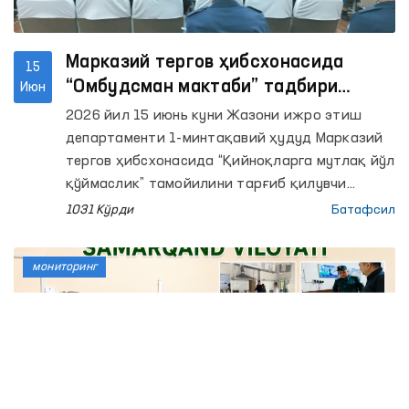
Марказий тергов ҳибсхонасида
15
“Омбудсман мактаби” тадбири
Июн
ўтказилди
2026 йил 15 июнь куни Жазони ижро этиш
департаменти 1-минтақавий ҳудуд Марказий
тергов ҳибсхонасида “Қийноқларга мутлақ йўл
қўймаслик” тамойилини тарғиб қилувчи
“Омбудсман мактаби” ўтказилди.
1031 Кўрди
Батафсил
мониторинг