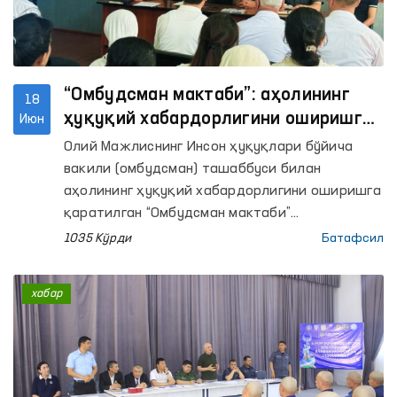
“Омбудсман мактаби”: аҳолининг
18
ҳуқуқий хабардорлигини оширишга
Июн
қаратилган тадбирлар давом
Олий Мажлиснинг Инсон ҳуқуқлари бўйича
этмоқда
вакили (омбудсман) ташаббуси билан
аҳолининг ҳуқуқий хабардорлигини оширишга
қаратилган “Омбудсман мактаби”
платформаси доирасида ҳудудларда аҳоли
1035 Кўрди
Батафсил
билан очиқ мулоқотлар ўтказилмоқда.
хабар