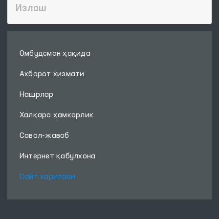
Омбудсман ҳақида
Ахборот хизмати
Нашрлар
Халқаро ҳамкорлик
Савол-жавоб
Интернет қабулхона
Сайт харитаси