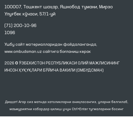
100007, Тошкент шаҳар, Яшнобод тумани, Мирзо
Улуғбек кўчаси, 57/1-уй
(71) 200-10-96
1096
Ушбу сайт материалларидан фойдаланганда,
www.ombudsman.uz
сайтига боғланиш керак
2026 © ЎЗБЕКИСТОН РЕСПУБЛИКАСИ ОЛИЙ МАЖЛИСИНИНГ
ИНСОН ҲУҚУҚЛАРИ БЎЙИЧА ВАКИЛИ (ОМБУДСМАН)
Диққат! Агар сиз матнда хатоликларни аниқласангиз, уларни белгилаб,
маъмуриятни хабардор қилиш учун Ctrl+Enter тугмаларини босинг