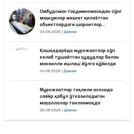
Омбудсман тақдимномасидан сўнг
маҳкумлар меҳнат қилаётган
объектлардаги шароитлар
яхшиланди
03.08.2026
|
Давоми
Қашқадарёда мурожаатлар кўп
келиб тушаётган ҳудудлар билан
манзилли ишлаш йўлга қўйилди
04.08.2026
|
Давоми
Мурожаатлар таҳлили асосида
сайёр қабул ўтказиладиган
маҳаллалар танланмоқда
06.08.2026
|
Давоми