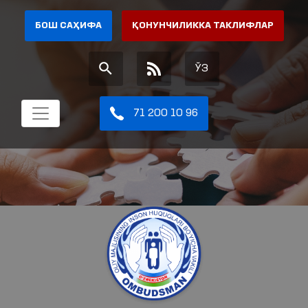
БОШ САҲИФА
ҚОНУНЧИЛИККА ТАКЛИФЛАР
ЎЗ
71 200 10 96