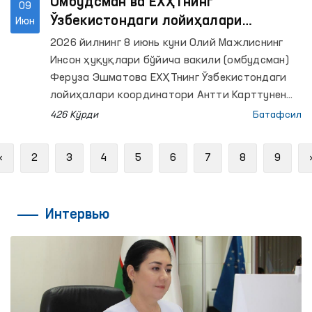
Омбудсман ва ЕХҲТнинг
09
Ўзбекистондаги лойиҳалари
Июн
координатори ўртасидаги
2026 йилнинг 8 июнь куни Олий Мажлиснинг
ҳамкорлик йўналишлари муҳокама
Инсон ҳуқуқлари бўйича вакили (омбудсман)
қилинди
Феруза Эшматова ЕХҲТнинг Ўзбекистондаги
лойиҳалари координатори Антти Карттунен
билан учрашди.
426 Кўрди
Батафсил
Previous
«
2
3
4
5
6
7
8
9
Интервью