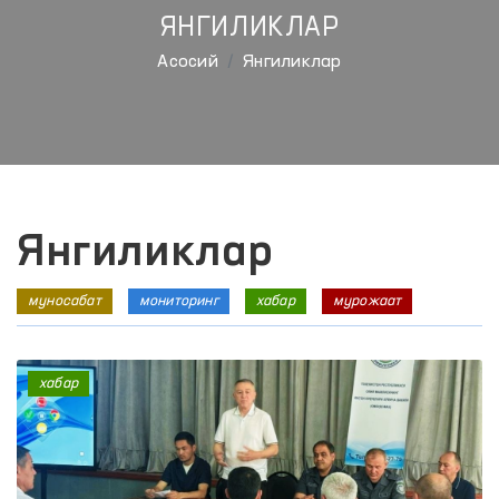
ЯНГИЛИКЛАР
Aсосий
Янгиликлар
Янгиликлар
муносабат
мониторинг
хабар
мурожаат
хабар