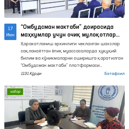
“Омбудсман мактаби” доирасида
17
маҳкумлар учун очиқ мулоқотлар
Июн
ўтказилмоқда
Ҳаракатланиш эркинлиги чекланган шахслар
сақланаётган ёпиқ муассасаларда ҳуқуқий
билим ва кўникмаларни оширишга қаратилган
“Омбудсман мактаби” платформаси
доирасидаги тадбирлар давом этмоқда.
1131 Кўрди
Батафсил
хабар