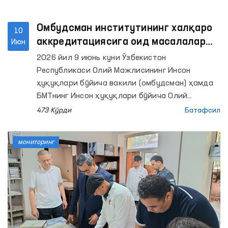
Омбудсман институтининг халқаро
10
аккредитациясига оид масалалар
Июн
муҳокама қилинди
2026 йил 9 июнь куни Ўзбекистон
Республикаси Олий Мажлисининг Инсон
ҳуқуқлари бўйича вакили (омбудсман) ҳамда
БМТнинг Инсон ҳуқуқлари бўйича Олий
комиссари бошқармаси вакиллари
473 Кўрди
Батафсил
иштирокида онлайн учрашув бўлиб ўтди.
мониторинг