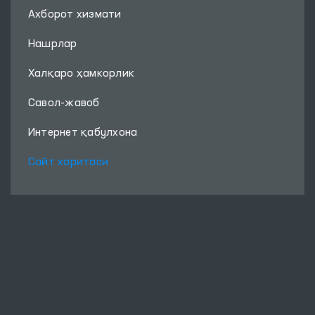
Ахборот хизмати
Нашрлар
Халқаро ҳамкорлик
Савол-жавоб
Интернет қабулхона
Сайт харитаси