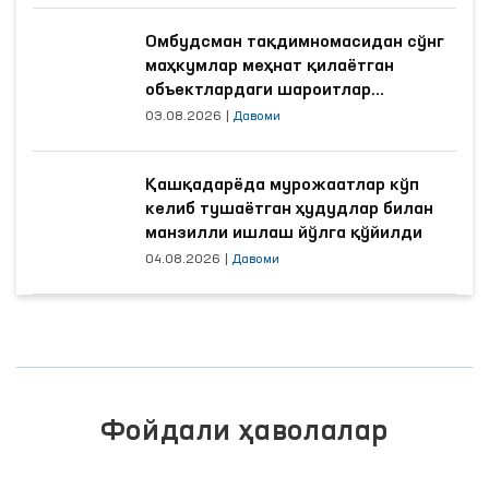
Омбудсман тақдимномасидан сўнг
маҳкумлар меҳнат қилаётган
объектлардаги шароитлар
яхшиланди
03.08.2026
|
Давоми
Қашқадарёда мурожаатлар кўп
келиб тушаётган ҳудудлар билан
манзилли ишлаш йўлга қўйилди
04.08.2026
|
Давоми
Фойдали ҳаволалар