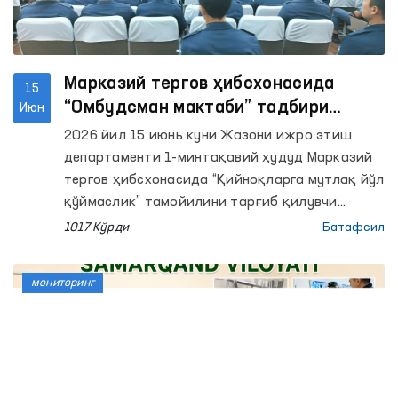
Марказий тергов ҳибсхонасида
15
“Омбудсман мактаби” тадбири
Июн
ўтказилди
2026 йил 15 июнь куни Жазони ижро этиш
департаменти 1-минтақавий ҳудуд Марказий
тергов ҳибсхонасида “Қийноқларга мутлақ йўл
қўймаслик” тамойилини тарғиб қилувчи
“Омбудсман мактаби” ўтказилди.
1017 Кўрди
Батафсил
мониторинг