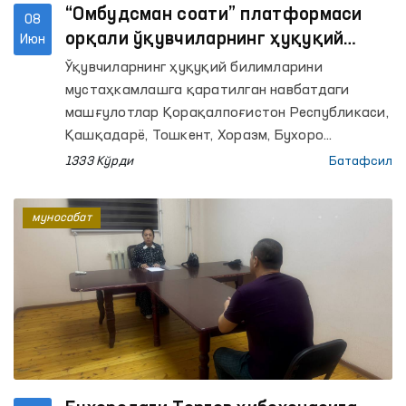
“Омбудсман соати” платформаси
08
орқали ўқувчиларнинг ҳуқуқий
Июн
саводхонлиги оширилмоқда
Ўқувчиларнинг ҳуқуқий билимларини
мустаҳкамлашга қаратилган навбатдаги
машғулотлар Қорақалпоғистон Республикаси,
Қашқадарё, Тошкент, Хоразм, Бухоро
вилоятлари ҳамда Тошкент шаҳридаги
1333 Кўрди
Батафсил
умумтаълим мактабларида ташкил этилди.
Омбудсманнинг ҳудудлардаги минтақавий
муносабат
вакиллари томонидан ўтказилган дарсларда
800 нафардан ортиқ ўқувчи қамраб олинди.