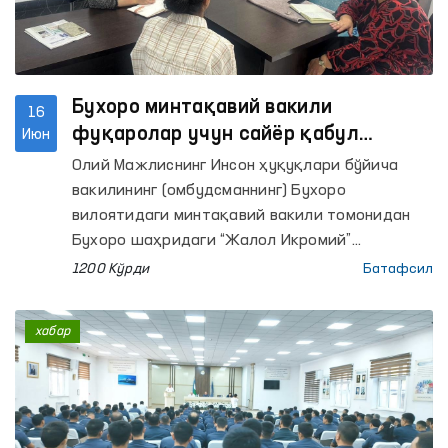
Бухоро минтақавий вакили
16
фуқаролар учун сайёр қабул
Июн
ўтказди
Олий Мажлиснинг Инсон ҳуқуқлари бўйича
вакилининг (омбудсманнинг) Бухоро
вилоятидаги минтақавий вакили томонидан
Бухоро шаҳридаги “Жалол Икромий”
маҳалласида фуқаролар мурожаатларини
1200 Кўрди
Батафсил
ўрганиш мақсадида сайёр қабул ўтказилди.
хабар