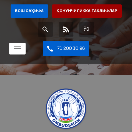
БОШ САҲИФА
ҚОНУНЧИЛИККА ТАКЛИФЛАР
ЎЗ
71 200 10 96