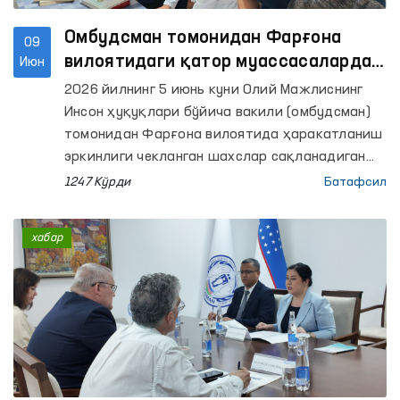
Омбудсман томонидан Фарғона
09
вилоятидаги қатор муассасаларда
Июн
сақлаш шароитлари ўрганилди
2026 йилнинг 5 июнь куни Олий Мажлиснинг
Инсон ҳуқуқлари бўйича вакили (омбудсман)
томонидан Фарғона вилоятида ҳаракатланиш
эркинлиги чекланган шахслар сақланадиган
қатор муассасаларга мониторинг
1247 Кўрди
Батафсил
ташрифлари амалга оширилди.
хабар