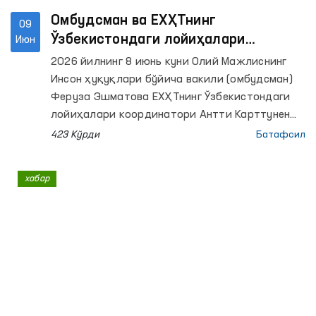
Омбудсман ва ЕХҲТнинг
09
Ўзбекистондаги лойиҳалари
Июн
координатори ўртасидаги
2026 йилнинг 8 июнь куни Олий Мажлиснинг
ҳамкорлик йўналишлари муҳокама
Инсон ҳуқуқлари бўйича вакили (омбудсман)
қилинди
Феруза Эшматова ЕХҲТнинг Ўзбекистондаги
лойиҳалари координатори Антти Карттунен
билан учрашди.
423 Кўрди
Батафсил
хабар