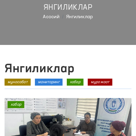
ЯНГИЛИКЛАР
Aсосий
Янгиликлар
Янгиликлар
муносабат
мониторинг
хабар
мурожаат
хабар