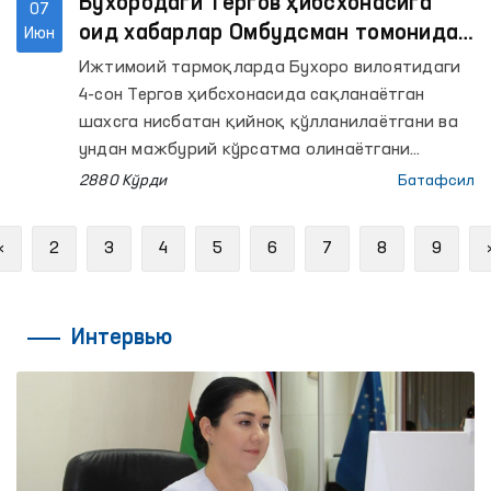
Бухородаги Тергов ҳибсхонасига
07
оид хабарлар Омбудсман томонидан
Июн
ўрганилди
Ижтимоий тармоқларда Бухоро вилоятидаги
4-сон Тергов ҳибсхонасида сақланаётган
шахсга нисбатан қийноқ қўлланилаётгани ва
ундан мажбурий кўрсатма олинаётгани
ҳақида хабарлар тарқалди.
2880 Кўрди
Батафсил
Previous
«
2
3
4
5
6
7
8
9
Интервью