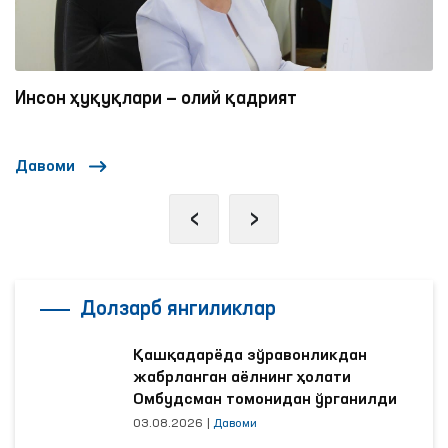
Инсон ҳуқуқлари — олий қадрият
Давоми
‹
›
Долзарб янгиликлар
Қашқадарёда зўравонликдан
жабрланган аёлнинг ҳолати
Омбудсман томонидан ўрганилди
03.08.2026
|
Давоми