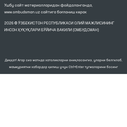
Ушбу сайт материалларидан фойдаланганда,
www.ombudsman.uz
сайтига боғланиш керак
2026 © ЎЗБЕКИСТОН РЕСПУБЛИКАСИ ОЛИЙ МАЖЛИСИНИНГ
ИНСОН ҲУҚУҚЛАРИ БЎЙИЧА ВАКИЛИ (ОМБУДСМАН)
Диққат! Агар сиз матнда хатоликларни аниқласангиз, уларни белгилаб,
маъмуриятни хабардор қилиш учун Ctrl+Enter тугмаларини босинг