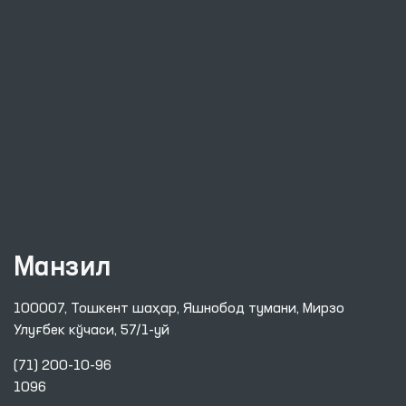
Манзил
100007, Тошкент шаҳар, Яшнобод тумани, Мирзо
Улуғбек кўчаси, 57/1-уй
(71) 200-10-96
1096