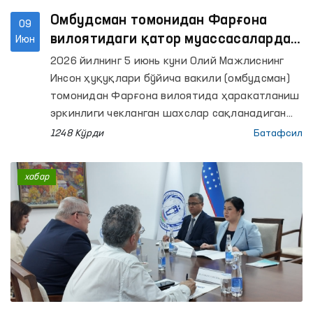
Омбудсман томонидан Фарғона
09
вилоятидаги қатор муассасаларда
Июн
сақлаш шароитлари ўрганилди
2026 йилнинг 5 июнь куни Олий Мажлиснинг
Инсон ҳуқуқлари бўйича вакили (омбудсман)
томонидан Фарғона вилоятида ҳаракатланиш
эркинлиги чекланган шахслар сақланадиган
қатор муассасаларга мониторинг
1248 Кўрди
Батафсил
ташрифлари амалга оширилди.
хабар