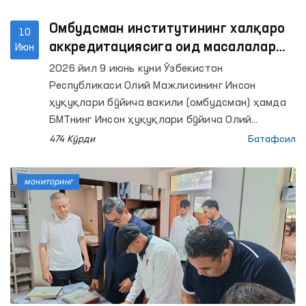
Омбудсман институтининг халқаро
10
аккредитациясига оид масалалар
Июн
муҳокама қилинди
2026 йил 9 июнь куни Ўзбекистон
Республикаси Олий Мажлисининг Инсон
ҳуқуқлари бўйича вакили (омбудсман) ҳамда
БМТнинг Инсон ҳуқуқлари бўйича Олий
комиссари бошқармаси вакиллари
474 Кўрди
Батафсил
иштирокида онлайн учрашув бўлиб ўтди.
мониторинг