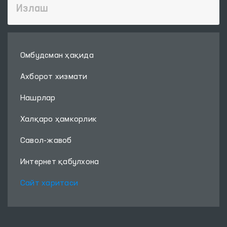
Омбудсман ҳақида
Ахборот хизмати
Нашрлар
Халқаро ҳамкорлик
Савол-жавоб
Интернет қабулхона
Сайт харитаси