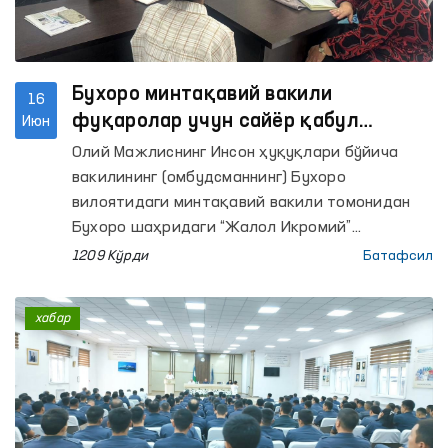
Бухоро минтақавий вакили
16
фуқаролар учун сайёр қабул
Июн
ўтказди
Олий Мажлиснинг Инсон ҳуқуқлари бўйича
вакилининг (омбудсманнинг) Бухоро
вилоятидаги минтақавий вакили томонидан
Бухоро шаҳридаги “Жалол Икромий”
маҳалласида фуқаролар мурожаатларини
1209 Кўрди
Батафсил
ўрганиш мақсадида сайёр қабул ўтказилди.
хабар