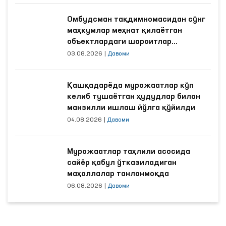
Омбудсман тақдимномасидан сўнг
маҳкумлар меҳнат қилаётган
объектлардаги шароитлар
яхшиланди
03.08.2026
|
Давоми
Қашқадарёда мурожаатлар кўп
келиб тушаётган ҳудудлар билан
манзилли ишлаш йўлга қўйилди
04.08.2026
|
Давоми
Мурожаатлар таҳлили асосида
сайёр қабул ўтказиладиган
маҳаллалар танланмоқда
06.08.2026
|
Давоми