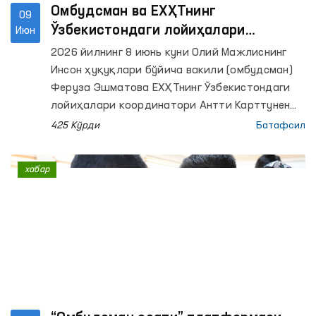
Омбудсман ва ЕХҲТнинг
09
Ўзбекистондаги лойиҳалари
Июн
координатори ўртасидаги
2026 йилнинг 8 июнь куни Олий Мажлиснинг
ҳамкорлик йўналишлари муҳокама
Инсон ҳуқуқлари бўйича вакили (омбудсман)
қилинди
Феруза Эшматова ЕХҲТнинг Ўзбекистондаги
лойиҳалари координатори Антти Карттунен
билан учрашди.
425 Кўрди
Батафсил
хабар