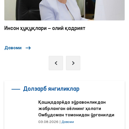
Қийноқларнинг олдини олиш бўйича Ўзбекист
сиёсати ва унинг натижалари ҳақида
экспертлар қандай фикрда?
Давоми
‹
›
Долзарб янгиликлар
Қашқадарёда зўравонликдан
жабрланган аёлнинг ҳолати
Омбудсман томонидан ўрганилди
03.08.2026
|
Давоми