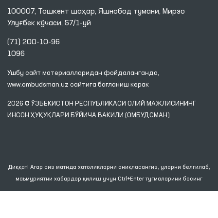
100007, Тошкент шаҳар, Яшнобод тумани, Мирзо
Улуғбек кўчаси, 57/1-уй
(71) 200-10-96
1096
Ушбу сайт материалларидан фойдаланганда,
www.ombudsman.uz
сайтига боғланиш керак
2026 © ЎЗБЕКИСТОН РЕСПУБЛИКАСИ ОЛИЙ МАЖЛИСИНИНГ
ИНСОН ҲУҚУҚЛАРИ БЎЙИЧА ВАКИЛИ (ОМБУДСМАН)
Диққат! Агар сиз матнда хатоликларни аниқласангиз, уларни белгилаб,
маъмуриятни хабардор қилиш учун Ctrl+Enter тугмаларини босинг