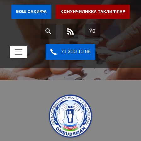
БОШ САҲИФА
ҚОНУНЧИЛИККА ТАКЛИФЛАР
ЎЗ
71 200 10 96