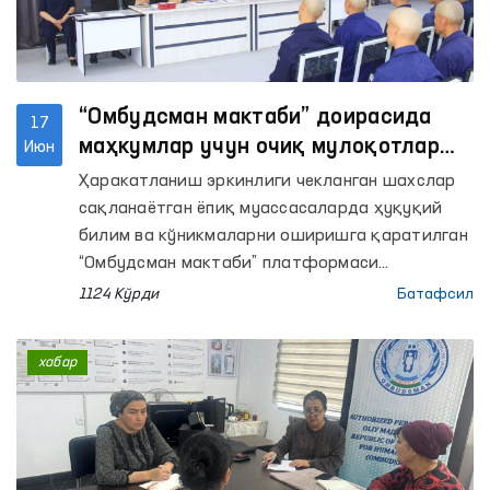
“Омбудсман мактаби” доирасида
17
маҳкумлар учун очиқ мулоқотлар
Июн
ўтказилмоқда
Ҳаракатланиш эркинлиги чекланган шахслар
сақланаётган ёпиқ муассасаларда ҳуқуқий
билим ва кўникмаларни оширишга қаратилган
“Омбудсман мактаби” платформаси
доирасидаги тадбирлар давом этмоқда.
1124 Кўрди
Батафсил
хабар