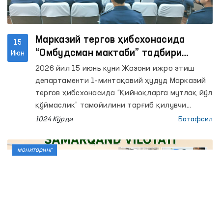
Марказий тергов ҳибсхонасида
15
“Омбудсман мактаби” тадбири
Июн
ўтказилди
2026 йил 15 июнь куни Жазони ижро этиш
департаменти 1-минтақавий ҳудуд Марказий
тергов ҳибсхонасида “Қийноқларга мутлақ йўл
қўймаслик” тамойилини тарғиб қилувчи
“Омбудсман мактаби” ўтказилди.
1024 Кўрди
Батафсил
мониторинг