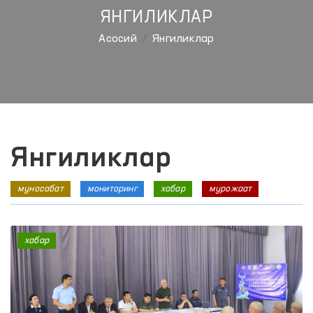
ЯНГИЛИКЛАР
Aсосий
Янгиликлар
Янгиликлар
муносабат
мониторинг
хабар
мурожаат
хабар