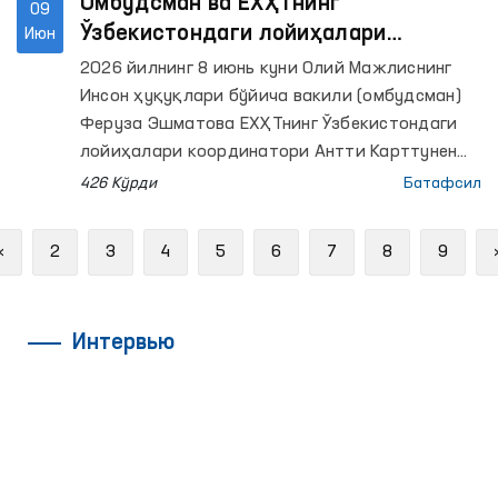
Омбудсман ва ЕХҲТнинг
09
Ўзбекистондаги лойиҳалари
Июн
координатори ўртасидаги
2026 йилнинг 8 июнь куни Олий Мажлиснинг
ҳамкорлик йўналишлари муҳокама
Инсон ҳуқуқлари бўйича вакили (омбудсман)
қилинди
Феруза Эшматова ЕХҲТнинг Ўзбекистондаги
лойиҳалари координатори Антти Карттунен
билан учрашди.
426 Кўрди
Батафсил
Previous
«
2
3
4
5
6
7
8
9
Интервью