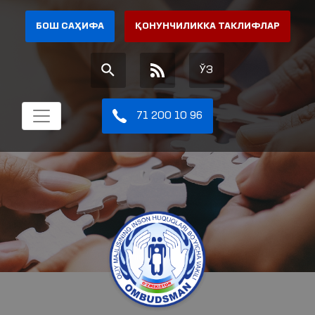
БОШ САҲИФА
ҚОНУНЧИЛИККА ТАКЛИФЛАР
ЎЗ
71 200 10 96