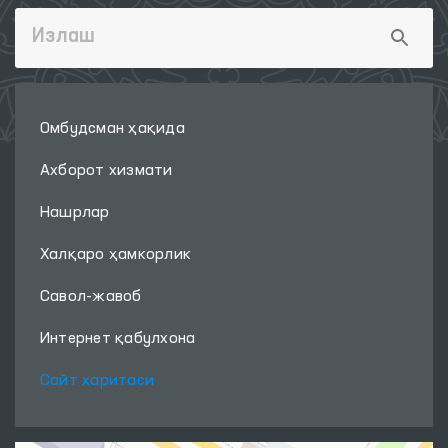
Омбудсман ҳақида
Ахборот хизмати
Нашрлар
Халқаро ҳамкорлик
Савол-жавоб
Интернет қабулхона
Сайт харитаси