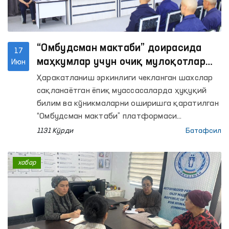
“Омбудсман мактаби” доирасида
17
маҳкумлар учун очиқ мулоқотлар
Июн
ўтказилмоқда
Ҳаракатланиш эркинлиги чекланган шахслар
сақланаётган ёпиқ муассасаларда ҳуқуқий
билим ва кўникмаларни оширишга қаратилган
“Омбудсман мактаби” платформаси
доирасидаги тадбирлар давом этмоқда.
1131 Кўрди
Батафсил
хабар