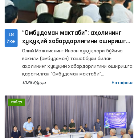
“Омбудсман мактаби”: аҳолининг
18
ҳуқуқий хабардорлигини оширишга
Июн
қаратилган тадбирлар давом
Олий Мажлиснинг Инсон ҳуқуқлари бўйича
этмоқда
вакили (омбудсман) ташаббуси билан
аҳолининг ҳуқуқий хабардорлигини оширишга
қаратилган “Омбудсман мактаби”
платформаси доирасида ҳудудларда аҳоли
1035 Кўрди
Батафсил
билан очиқ мулоқотлар ўтказилмоқда.
хабар