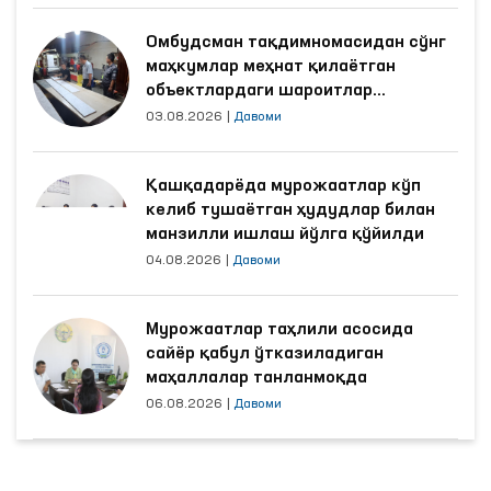
Омбудсман тақдимномасидан сўнг
маҳкумлар меҳнат қилаётган
объектлардаги шароитлар
яхшиланди
03.08.2026
|
Давоми
Қашқадарёда мурожаатлар кўп
келиб тушаётган ҳудудлар билан
манзилли ишлаш йўлга қўйилди
04.08.2026
|
Давоми
Мурожаатлар таҳлили асосида
сайёр қабул ўтказиладиган
маҳаллалар танланмоқда
06.08.2026
|
Давоми