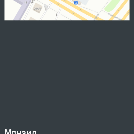
Манзил