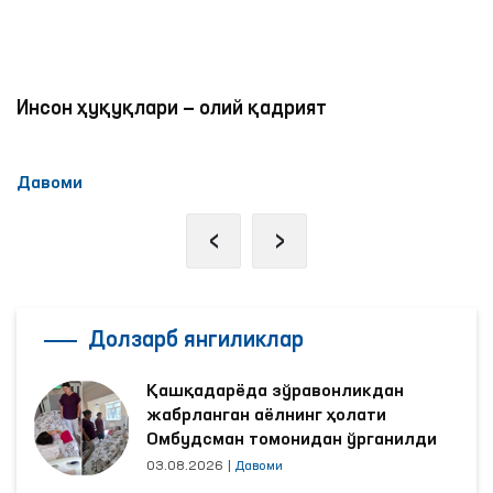
Инсон ҳуқуқлари — олий қадрият
Давоми
‹
›
Долзарб янгиликлар
Қашқадарёда зўравонликдан
жабрланган аёлнинг ҳолати
Омбудсман томонидан ўрганилди
03.08.2026
|
Давоми