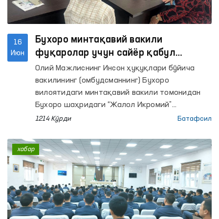
Бухоро минтақавий вакили
16
фуқаролар учун сайёр қабул
Июн
ўтказди
Олий Мажлиснинг Инсон ҳуқуқлари бўйича
вакилининг (омбудсманнинг) Бухоро
вилоятидаги минтақавий вакили томонидан
Бухоро шаҳридаги “Жалол Икромий”
маҳалласида фуқаролар мурожаатларини
1214 Кўрди
Батафсил
ўрганиш мақсадида сайёр қабул ўтказилди.
хабар