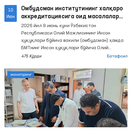
Омбудсман институтининг халқаро
10
аккредитациясига оид масалалар
Июн
муҳокама қилинди
2026 йил 9 июнь куни Ўзбекистон
Республикаси Олий Мажлисининг Инсон
ҳуқуқлари бўйича вакили (омбудсман) ҳамда
БМТнинг Инсон ҳуқуқлари бўйича Олий
комиссари бошқармаси вакиллари
475 Кўрди
Батафсил
иштирокида онлайн учрашув бўлиб ўтди.
мониторинг