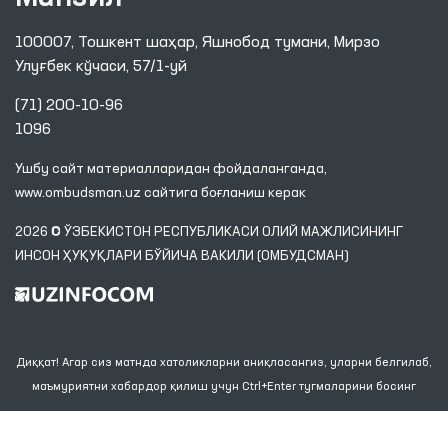
100007, Тошкент шаҳар, Яшнобод тумани, Мирзо
Улуғбек кўчаси, 57/1-уй
(71) 200-10-96
1096
Ушбу сайт материалларидан фойдаланганда,
www.ombudsman.uz
сайтига боғланиш керак
2026 © ЎЗБЕКИСТОН РЕСПУБЛИКАСИ ОЛИЙ МАЖЛИСИНИНГ
ИНСОН ҲУҚУҚЛАРИ БЎЙИЧА ВАКИЛИ (ОМБУДСМАН)
Диққат! Агар сиз матнда хатоликларни аниқласангиз, уларни белгилаб,
маъмуриятни хабардор қилиш учун Ctrl+Enter тугмаларини босинг