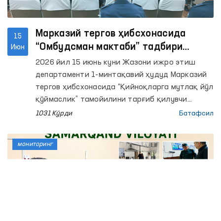
Марказий тергов ҳибсхонасида
15
“Омбудсман мактаби” тадбири
Июн
ўтказилди
2026 йил 15 июнь куни Жазони ижро этиш
департаменти 1-минтақавий ҳудуд Марказий
тергов ҳибсхонасида “Қийноқларга мутлақ йўл
қўймаслик” тамойилини тарғиб қилувчи
“Омбудсман мактаби” ўтказилди.
1031 Кўрди
Батафсил
мониторинг