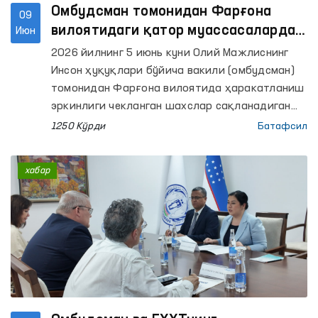
Омбудсман томонидан Фарғона
09
вилоятидаги қатор муассасаларда
Июн
сақлаш шароитлари ўрганилди
2026 йилнинг 5 июнь куни Олий Мажлиснинг
Инсон ҳуқуқлари бўйича вакили (омбудсман)
томонидан Фарғона вилоятида ҳаракатланиш
эркинлиги чекланган шахслар сақланадиган
қатор муассасаларга мониторинг
1250 Кўрди
Батафсил
ташрифлари амалга оширилди.
хабар