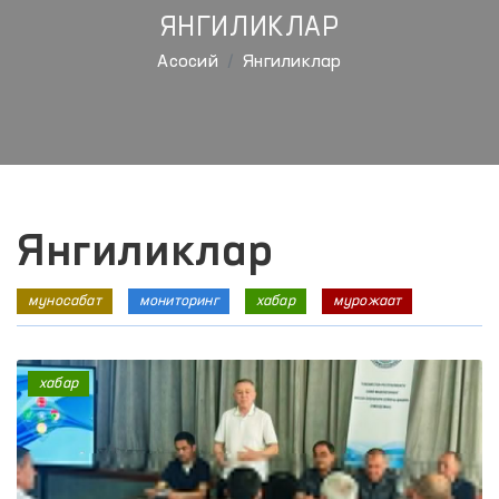
ЯНГИЛИКЛАР
Aсосий
Янгиликлар
Янгиликлар
муносабат
мониторинг
хабар
мурожаат
хабар