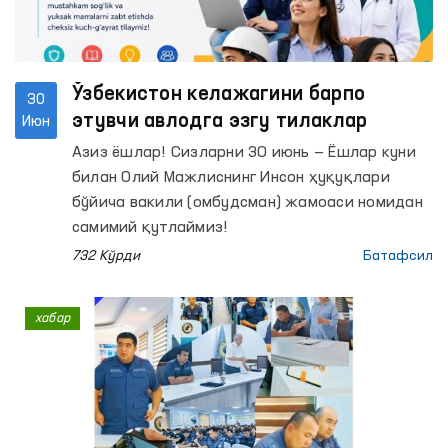
Ўзбекистон келажагини барпо
30
этувчи авлодга эзгу тилаклар
Июн
Азиз ёшлар! Сизларни 30 июнь — Ёшлар куни
билан Олий Мажлиснинг Инсон ҳуқуқлари
бўйича вакили (омбудсман) жамоаси номидан
самимий қутлаймиз!
732 Кўрди
Батафсил
хабар