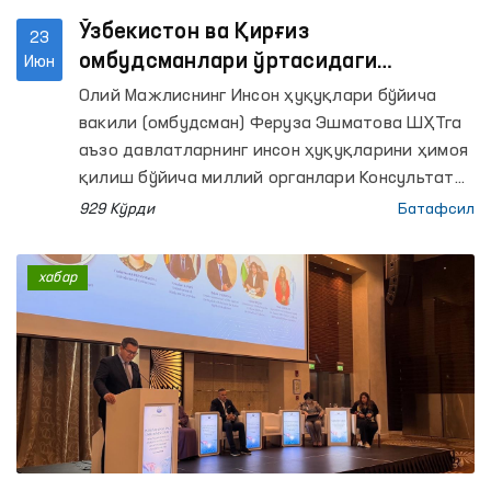
Ўзбекистон ва Қирғиз
23
омбудсманлари ўртасидаги
Июн
ҳамкорлик янада кучайтирилмоқда
Олий Мажлиснинг Инсон ҳуқуқлари бўйича
вакили (омбудсман) Феруза Эшматова ШҲТга
аъзо давлатларнинг инсон ҳуқуқларини ҳимоя
қилиш бўйича миллий органлари Консультатив
учрашувида иштирок этиш мақсадида хизмат
929 Кўрди
Батафсил
сафари билан Қирғиз Республикасининг
Бишкек шаҳрида бўлиб турибди.
хабар