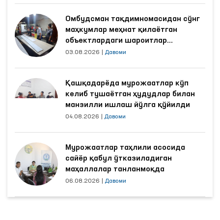
Омбудсман тақдимномасидан сўнг
маҳкумлар меҳнат қилаётган
объектлардаги шароитлар
яхшиланди
03.08.2026
|
Давоми
Қашқадарёда мурожаатлар кўп
келиб тушаётган ҳудудлар билан
манзилли ишлаш йўлга қўйилди
04.08.2026
|
Давоми
Мурожаатлар таҳлили асосида
сайёр қабул ўтказиладиган
маҳаллалар танланмоқда
06.08.2026
|
Давоми