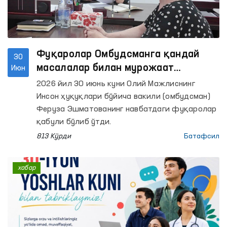
Фуқаролар Омбудсманга қандай
30
масалалар билан мурожаат
Июн
қилмоқда?
2026 йил 30 июнь куни Олий Мажлиснинг
Инсон ҳуқуқлари бўйича вакили (омбудсман)
Феруза Эшматованинг навбатдаги фуқаролар
қабули бўлиб ўтди.
813 Кўрди
Батафсил
хабар