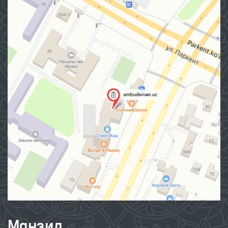
Манзил