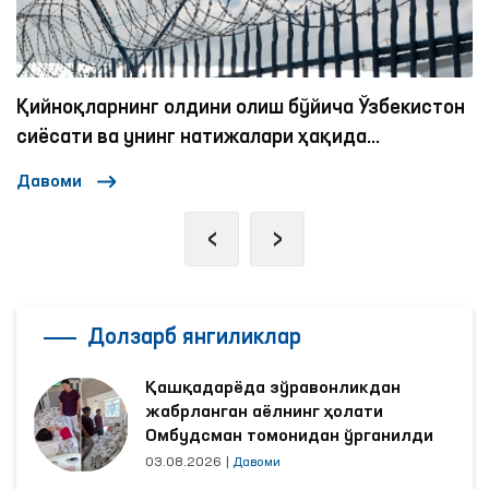
Қийноқларнинг олдини олиш бўйича Ўзбекистон
сиёсати ва унинг натижалари ҳақида
экспертлар қандай фикрда?
Давоми
‹
›
Долзарб янгиликлар
Қашқадарёда зўравонликдан
жабрланган аёлнинг ҳолати
Омбудсман томонидан ўрганилди
03.08.2026
|
Давоми