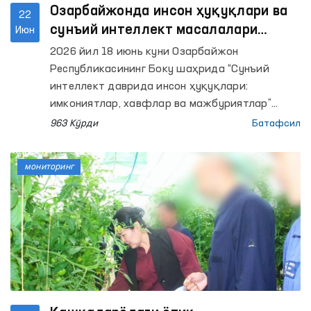
Озарбайжонда инсон ҳуқуқлари ва
22
сунъий интеллект масалалари
Июн
муҳокама қилинди
2026 йил 18 июнь куни Озарбайжон
Республикасининг Боку шаҳрида “Сунъий
интеллект даврида инсон ҳуқуқлари:
имкониятлар, хавфлар ва мажбуриятлар”
мавзусида Халқаро Боку омбудсманлар
963 Кўрди
Батафсил
саммити бўлиб ўтди.
мониторинг