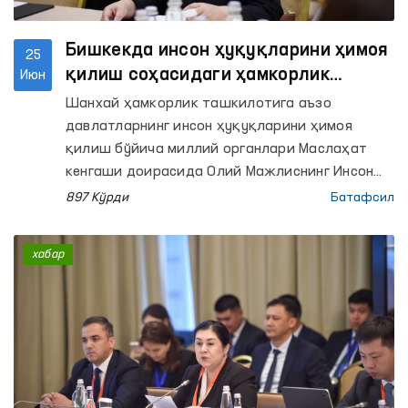
Бишкекда инсон ҳуқуқларини ҳимоя
25
қилиш соҳасидаги ҳамкорлик
Июн
масалалари муҳокама қилинди
Шанхай ҳамкорлик ташкилотига аъзо
давлатларнинг инсон ҳуқуқларини ҳимоя
қилиш бўйича миллий органлари Маслаҳат
кенгаши доирасида Олий Мажлиснинг Инсон
ҳуқуқлари бўйича вакили (омбудсман) Феруза
897 Кўрди
Батафсил
Эшматова Қирғиз Республикаси Жогорку
Кенеши Торагаси Марлен Маматалиевнинг
хабар
ШҲТга аъзо давлатлар инсон ҳуқуқлари
институтлари вакиллари билан учрашувида
иштирок этди.