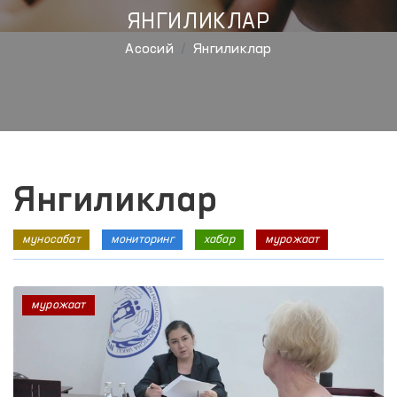
ЯНГИЛИКЛАР
Aсосий
Янгиликлар
Янгиликлар
муносабат
мониторинг
хабар
мурожаат
мурожаат