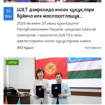
ШҲТ доирасида инсон ҳуқуқлари
23
бўйича илк маслаҳатлашув
Июн
учрашуви ўтказилди
2026 йилнинг 23 июнь куни Қирғиз
Республикасининг Бишкек шаҳрида Шанхай
ҳамкорлик ташкилоти (ШҲТ)га аъзо
давлатларнинг инсон ҳуқуқларини ҳимоя
қилиш бўйича миллий органлари биринчи
853 Кўрди
Батафсил
Маслаҳат Кенгаши учрашуви бўлиб ўтди.
хабар