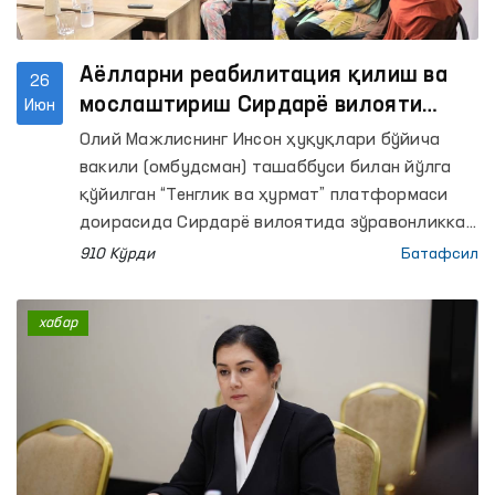
Аёлларни реабилитация қилиш ва
26
мослаштириш Сирдарё вилояти
Июн
ҳудудий марказида учрашув
Олий Мажлиснинг Инсон ҳуқуқлари бўйича
ўтказилди
вакили (омбудсман) ташаббуси билан йўлга
қўйилган “Тенглик ва ҳурмат” платформаси
доирасида Сирдарё вилоятида зўравонликка
учраган аёллар билан мулоқот қилинди.
910 Кўрди
Батафсил
хабар