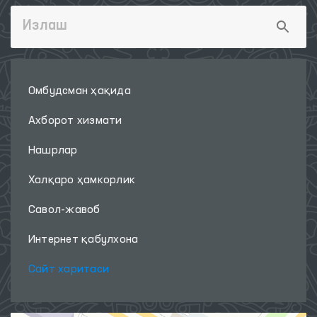
Омбудсман ҳақида
Ахборот хизмати
Нашрлар
Халқаро ҳамкорлик
Савол-жавоб
Интернет қабулхона
Сайт харитаси