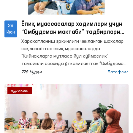
Ёпиқ муассасалар ходимлари учун
29
“Омбудсман мактаби” тадбирлари
Июн
ўтказилди
Ҳаракатланиш эркинлиги чекланган шахслар
сақланаётган ёпиқ муассасаларда
“Қийноқларга мутлақо йўл қўймаслик”
тамойили асосида ўтказилаётган “Омбудсман
мактаби” тадбирлари давом этмоқда.
778 Кўрди
Батафсил
мурожаат