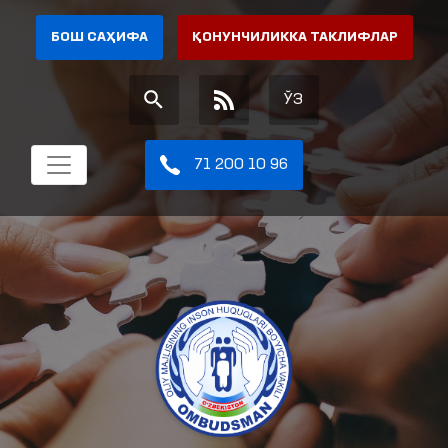
БОШ САҲИФА
ҚОНУНЧИЛИККА ТАКЛИФЛАР
ЎЗ
71 200 10 96