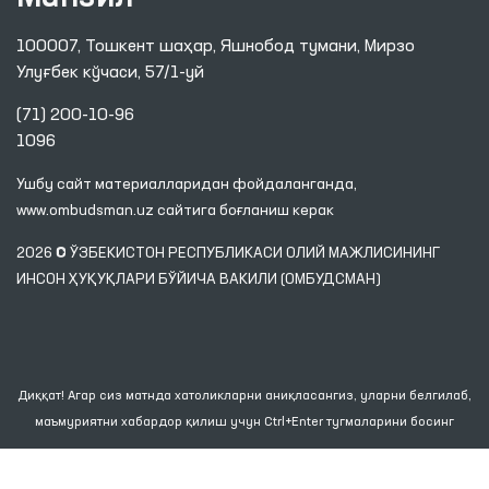
100007, Тошкент шаҳар, Яшнобод тумани, Мирзо
Улуғбек кўчаси, 57/1-уй
(71) 200-10-96
1096
Ушбу сайт материалларидан фойдаланганда,
www.ombudsman.uz
сайтига боғланиш керак
2026 © ЎЗБЕКИСТОН РЕСПУБЛИКАСИ ОЛИЙ МАЖЛИСИНИНГ
ИНСОН ҲУҚУҚЛАРИ БЎЙИЧА ВАКИЛИ (ОМБУДСМАН)
Диққат! Агар сиз матнда хатоликларни аниқласангиз, уларни белгилаб,
маъмуриятни хабардор қилиш учун Ctrl+Enter тугмаларини босинг