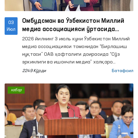
Омбудсман ва Ўзбекистон Миллий
03
медиа ассоциацияси ўртасида
Июл
ҳамкорлик меморандуми имзоланди
2026 йилнинг 3 июль куни Ўзбекистон Миллий
медиа ассоциацияси томонидан “Бирлашиш
нуқтаси” ОАВ ҳафталиги доирасида “Сўз
эркинлиги ва ишончли медиа” халқаро
конференцияси ўтказилди.
2249 Кўрди
Батафсил
хабар