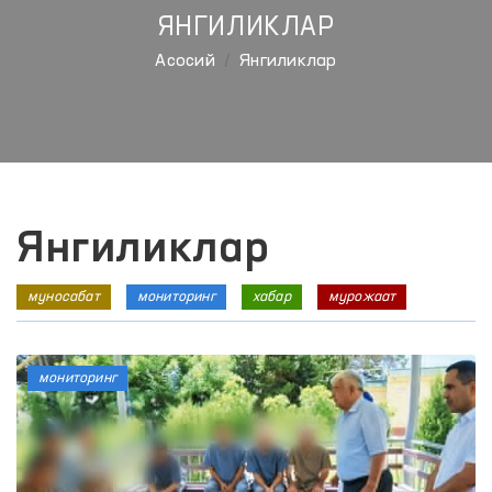
ЯНГИЛИКЛАР
Aсосий
Янгиликлар
Янгиликлар
муносабат
мониторинг
хабар
мурожаат
мониторинг