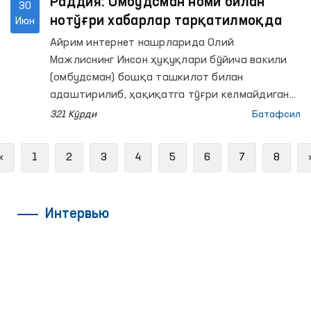
Раддия: Омбудсман номи билан
30
нотўғри хабарлар тарқатилмоқда
Июн
Айрим интернет нашрларида Олий
Мажлиснинг Инсон ҳуқуқлари бўйича вакили
(омбудсман) бошқа ташкилот билан
адаштирилиб, ҳақиқатга тўғри келмайдиган
хабарлар тарқатилди.
321 Кўрди
Батафсил
Previous
«
1
2
3
4
5
6
7
8
Интервью