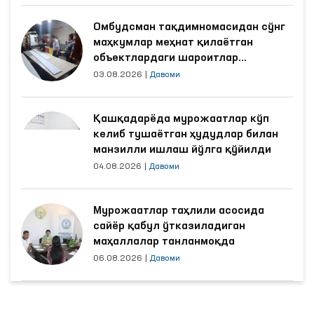
Омбудсман тақдимномасидан сўнг
маҳкумлар меҳнат қилаётган
объектлардаги шароитлар
яхшиланди
03.08.2026
|
Давоми
Қашқадарёда мурожаатлар кўп
келиб тушаётган ҳудудлар билан
манзилли ишлаш йўлга қўйилди
04.08.2026
|
Давоми
Мурожаатлар таҳлили асосида
сайёр қабул ўтказиладиган
маҳаллалар танланмоқда
06.08.2026
|
Давоми