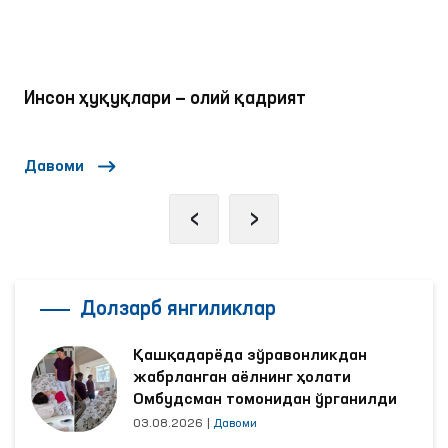
Инсон ҳуқуқлари — олий қадрият
Давоми
‹
›
Долзарб янгиликлар
Қашқадарёда зўравонликдан
жабрланган аёлнинг ҳолати
Омбудсман томонидан ўрганилди
03.08.2026
|
Давоми