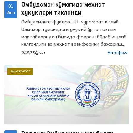
Омбудсман кўмагида меҳнат
01
ҳуқуқлари тикланди
Июл
Омбудсманга фуқаро Н.Н. мурожаат қилиб,
Олмазор туманидаги умумий ўрта таълим
мактабларидан бирида фаррош бўлиб ишлаб
келганлиги ва меҳнат вазифасини бажариш
чоғида соғлиғига зарар етганлиги, бироқ
2289 Кўрди
Батафсил
етказилган зарар ва даволаниш ҳаражатлари
унга қонунчиликда белгиланган тартибда
муносабат
компенсация қилиб берилмаганлигидан
норозилик билдирган.