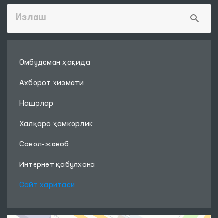
Омбудсман ҳақида
Ахборот хизмати
Нашрлар
Халқаро ҳамкорлик
Савол-жавоб
Интернет қабулхона
Сайт харитаси