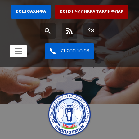
БОШ САҲИФА
ҚОНУНЧИЛИККА ТАКЛИФЛАР
ЎЗ
71 200 10 96