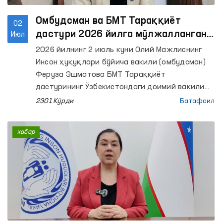
органлар масъул ходимлари, ҳуқуқшунос
олимлар ҳамда оммавий ахборот воситалари
Омбудсман ва БМТ Тараққиёт
02
вакиллари ҳам иштирок этди.
дастури 2026 йилга мўлжалланган
Июл
қўшма иш режасини муҳокама
2026 йилнинг 2 июль куни Олий Мажлиснинг
қилди
Инсон ҳуқуқлари бўйича вакили (омбудсман)
Феруза Эшматова БМТ Тараққиёт
дастурининг Ўзбекистондаги доимий вакили
Акико Фужии ва унинг ўринбосари билан
2301 Кўрди
Батафсил
учрашди.
хабар