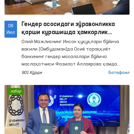
Гендер асосидаги зўравонликка
06
қарши курашишда ҳамкорлик
Июл
масалалари муҳокама қилинди
Олий Мажлиснинг Инсон ҳуқуқлари бўйича
вакили (Омбудсман)да Осиё тараққиёт
банкининг гендер масалалари бўйича
маслаҳатчиси Фазилат Аллаярова ҳамда
гендер асосидаги зўравонлик бўйича миллий
901 Кўрди
Батафсил
тадқиқотчи Малика Маҳмудова билан учрашув
бўлиб ўтди.
хабар