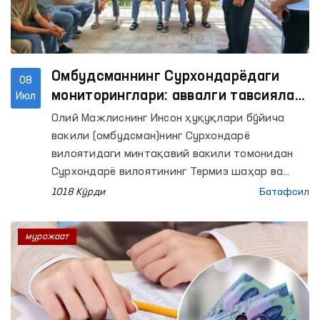
Омбудсманнинг Сурхондарёдаги
08
мониторинглари: аввалги тавсиялар
Июл
ижроси ўрганилди
Олий Мажлиснинг Инсон ҳуқуқлари бўйича
вакили (омбудсман)нинг Сурхондарё
вилоятидаги минтақавий вакили томонидан
Сурхондарё вилоятининг Термиз шаҳар ва
Жарқўрғон тумани ИИБлари вақтинча сақлаш
1018 Кўрди
Батафсил
ҳибсхоналари (ВСҲ), Сурхондарё вилоят
ИИБнинг Маъмурий қамоққа олинган
мурожаат
шахсларни қабул қилиш ва сақлаш учун
мўлжалланган махсус қабулхонаси (Махсус
қабулхона) ва Муайян яшаш жойига эга
бўлмаган шахсларни реабилитация қилиш
маркази (РЭМ), Республика