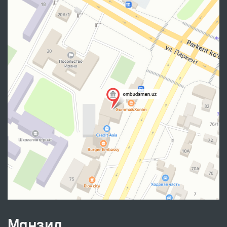
Манзил