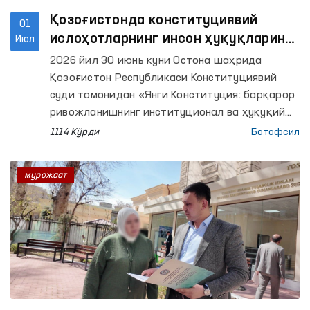
Қозоғистонда конституциявий
01
ислоҳотларнинг инсон ҳуқуқларини
Июл
таъминлашдаги аҳамияти муҳокама
2026 йил 30 июнь куни Остона шаҳрида
қилинди
Қозоғистон Республикаси Конституциявий
суди томонидан «Янги Конституция: барқарор
ривожланишнинг институционал ва ҳуқуқий
асоси» мавзусида халқаро илмий-амалий
1114 Кўрди
Батафсил
конференция ўтказилди.
мурожаат