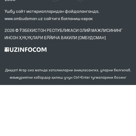
Ушбу сайт материалларидан фойдаланганда,
www.ombudsman.uz
сайтига боғланиш керак
2026 © ЎЗБЕКИСТОН РЕСПУБЛИКАСИ ОЛИЙ МАЖЛИСИНИНГ
ИНСОН ҲУҚУҚЛАРИ БЎЙИЧА ВАКИЛИ (ОМБУДСМАН)
Диққат! Агар сиз матнда хатоликларни аниқласангиз, уларни белгилаб,
маъмуриятни хабардор қилиш учун Ctrl+Enter тугмаларини босинг