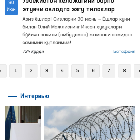
Ўзбекистон келажагини барпо
30
этувчи авлодга эзгу тилаклар
Июн
Азиз ёшлар! Сизларни 30 июнь — Ёшлар куни
билан Олий Мажлиснинг Инсон ҳуқуқлари
бўйича вакили (омбудсман) жамоаси номидан
самимий қутлаймиз!
724 Кўрди
Батафсил
Previous
«
1
2
3
4
5
6
7
8
Интервью