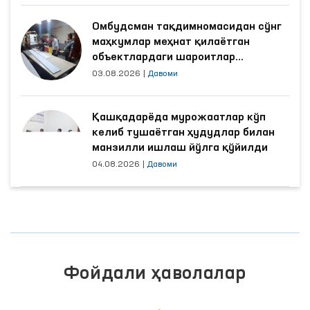
Омбудсман тақдимномасидан сўнг
маҳкумлар меҳнат қилаётган
объектлардаги шароитлар
яхшиланди
03.08.2026
|
Давоми
Қашқадарёда мурожаатлар кўп
келиб тушаётган ҳудудлар билан
манзилли ишлаш йўлга қўйилди
04.08.2026
|
Давоми
Фойдали ҳаволалар