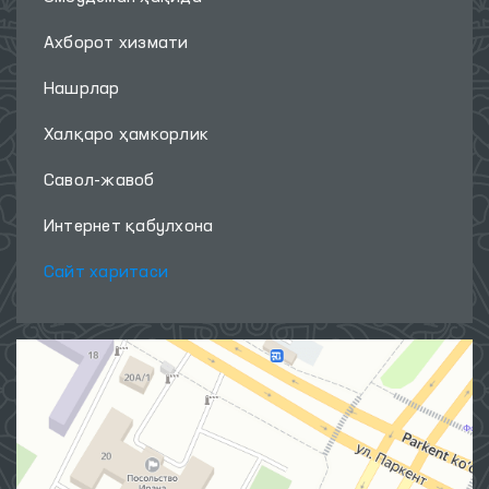
Ахборот хизмати
Нашрлар
Халқаро ҳамкорлик
Савол-жавоб
Интернет қабулхона
Сайт харитаси