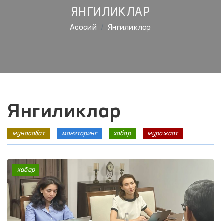
ЯНГИЛИКЛАР
Aсосий
Янгиликлар
Янгиликлар
муносабат
мониторинг
хабар
мурожаат
хабар