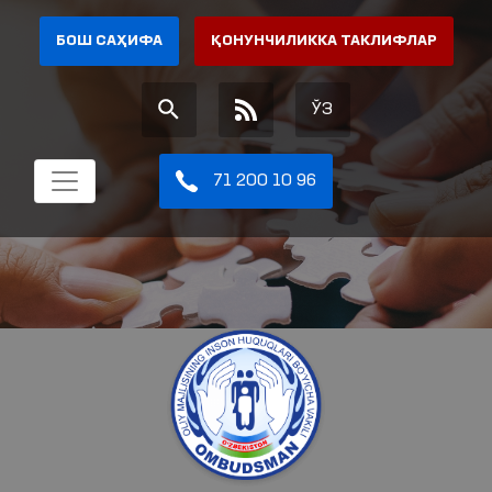
БОШ САҲИФА
ҚОНУНЧИЛИККА ТАКЛИФЛАР
ЎЗ
71 200 10 96