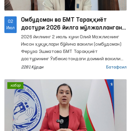
вакиллари, ҳуқуқни муҳофаза қилувчи
органлар масъул ходимлари, ҳуқуқшунос
олимлар ҳамда оммавий ахборот воситалари
Омбудсман ва БМТ Тараққиёт
02
вакиллари ҳам иштирок этди.
дастури 2026 йилга мўлжалланган
Июл
қўшма иш режасини муҳокама
2026 йилнинг 2 июль куни Олий Мажлиснинг
қилди
Инсон ҳуқуқлари бўйича вакили (омбудсман)
Феруза Эшматова БМТ Тараққиёт
дастурининг Ўзбекистондаги доимий вакили
Акико Фужии ва унинг ўринбосари билан
2281 Кўрди
Батафсил
учрашди.
хабар