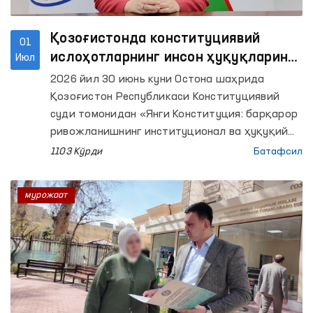
Қозоғистонда конституциявий
01
ислоҳотларнинг инсон ҳуқуқларини
Июл
таъминлашдаги аҳамияти муҳокама
2026 йил 30 июнь куни Остона шаҳрида
қилинди
Қозоғистон Республикаси Конституциявий
суди томонидан «Янги Конституция: барқарор
ривожланишнинг институционал ва ҳуқуқий
асоси» мавзусида халқаро илмий-амалий
1103 Кўрди
Батафсил
конференция ўтказилди.
мурожаат