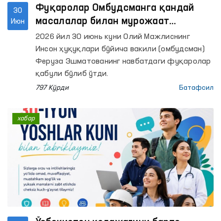
Фуқаролар Омбудсманга қандай
30
масалалар билан мурожаат
Июн
қилмоқда?
2026 йил 30 июнь куни Олий Мажлиснинг
Инсон ҳуқуқлари бўйича вакили (омбудсман)
Феруза Эшматованинг навбатдаги фуқаролар
қабули бўлиб ўтди.
797 Кўрди
Батафсил
хабар