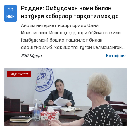
Раддия: Омбудсман номи билан
30
нотўғри хабарлар тарқатилмоқда
Июн
Айрим интернет нашрларида Олий
Мажлиснинг Инсон ҳуқуқлари бўйича вакили
(омбудсман) бошқа ташкилот билан
адаштирилиб, ҳақиқатга тўғри келмайдиган
хабарлар тарқатилди.
320 Кўрди
Батафсил
мурожаат