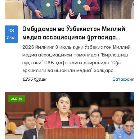
Омбудсман ва Ўзбекистон Миллий
03
медиа ассоциацияси ўртасида
Июл
ҳамкорлик меморандуми имзоланди
2026 йилнинг 3 июль куни Ўзбекистон Миллий
медиа ассоциацияси томонидан “Бирлашиш
нуқтаси” ОАВ ҳафталиги доирасида “Сўз
эркинлиги ва ишончли медиа” халқаро
конференцияси ўтказилди.
2236 Кўрди
Батафсил
хабар