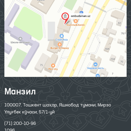
Манзил
100007, Тошкент шаҳар, Яшнобод тумани, Мирзо
Улуғбек кўчаси, 57/1-уй
(71) 200-10-96
1096