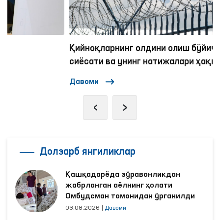
Қийноқларнинг олдини олиш бўйича Ўзбекистон
сиёсати ва унинг натижалари ҳақида
экспертлар қандай фикрда?
Давоми
‹
›
Долзарб янгиликлар
Қашқадарёда зўравонликдан
жабрланган аёлнинг ҳолати
Омбудсман томонидан ўрганилди
03.08.2026
|
Давоми