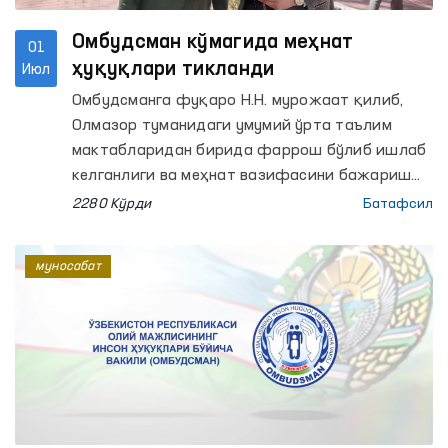
Омбудсман кўмагида меҳнат
01
ҳуқуқлари тикланди
Июл
Омбудсманга фуқаро Н.Н. мурожаат қилиб,
Олмазор туманидаги умумий ўрта таълим
мактабларидан бирида фаррош бўлиб ишлаб
келганлиги ва меҳнат вазифасини бажариш
чоғида соғлиғига зарар етганлиги, бироқ
2280 Кўрди
Батафсил
етказилган зарар ва даволаниш ҳаражатлари
унга қонунчиликда белгиланган тартибда
муносабат
компенсация қилиб берилмаганлигидан
норозилик билдирган.