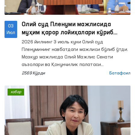
Олий суд Пленуми мажлисида
03
муҳим қарор лойиҳалари кўриб
Июл
чиқилди
2026 йилнинг 3 июль куни Олий суд
Пленумининг навбатдаги мажлиси бўлиб ўтди.
Мазкур мажлисда Олий Мажлис Сенати
аъзолари ва Қонунчилик палатаси
депутатлари, Олий Мажлиснинг Инсон
2569 Кўрди
Батафсил
ҳуқуқлари бўйича вакили (Омбудсман), Олий
Мажлиснинг Бола ҳуқуқлари бўйича вакили
хабар
(Болалар омбудсмани), Олий суд ва қуйи
судларнинг судьялари, Бош прокурор,
Конституциявий суд, Судьялар олий кенгаши,
Оила ва хотин-қизлар қўмитаси, Судьялар
ассоциацияси ва Адвокатлар палатаси
раислари, манфаатдор вазирлик ва идоралар