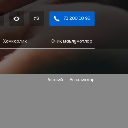
ЎЗ
71 200 10 96
Ҳамкорлик
Очиқ маълумотлар
Aсосий
Янгиликлар