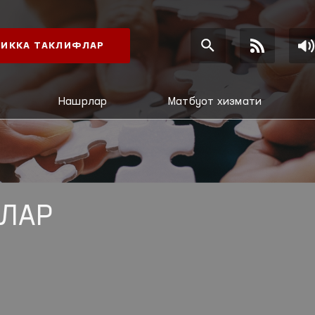
ИККА ТАКЛИФЛАР
Нашрлар
Матбуот хизмати
ЛАР