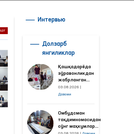
Интервью
аат
Долзарб
янгиликлар
Қашқадарёда
зўравонликдан
жабрланган
аёлнинг ҳолати
03.08.2026
|
Омбудсман
Давоми
томонидан
ўрганилди
Омбудсман
тақдимномасидан
сўнг маҳкумлар
меҳнат қилаётган
03.08.2026
|
Давоми