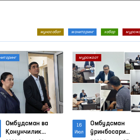
муносабат
мониторинг
хабар
мурож
ниторинг
мурожаат
Омбудсман ва
Омбудсман
16
Қонунчилик
ўринбосари
Июл