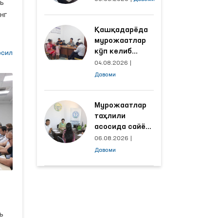
ь
объектлардаги
ди
нг
шароитлар
Қашқадарёда
яхшиланди
мурожаатлар
кўп келиб
сил
тушаётган
дан
04.08.2026
|
ҳудудлар
лар
Давоми
билан
манзилли
ишлаш йўлга
Мурожаатлар
қўйилди
таҳлили
асосида сайёр
қабул
06.08.2026
|
ўтказиладиган
Давоми
маҳаллалар
танланмоқда
ь