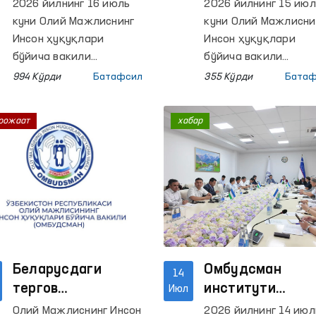
палатаси
фуқаролар
2026 йилнинг 16 июль
2026 йилнинг 15 июл
депутатлари
қабулини ўтказ
куни Олий Мажлиснинг
куни Олий Мажлисни
Тошкентдаги
Инсон ҳуқуқлари
Инсон ҳуқуқлари
қатор ёпиқ
бўйича вакили
бўйича вакили
(омбудсман) ҳамда
(омбудсман)
муассасаларда
994 Кўрди
Батафсил
355 Кўрди
Батаф
Олий Мажлис
ўринбосари томони
мониторинг
Қонунчилик
навбатдаги фуқаро
ўтказди
рожаат
хабар
палатасининг Халқаро
қабули ўтказилди.
ишлар, мудофаа ва
хавфсизлик
масалалари қўмитаси
депутатлари
томонидан
ҳамкорликда Тошкент
шаҳридаги Маъмурий
қамоққа олинган
Беларусдаги
Омбудсман
14
шахсларни сақлаш учун
тергов
институти
Июл
мўлжалланган махсус
ҳибсхонасида
фаолиятини
Олий Мажлиснинг Инсон
2026 йилнинг 14 июл