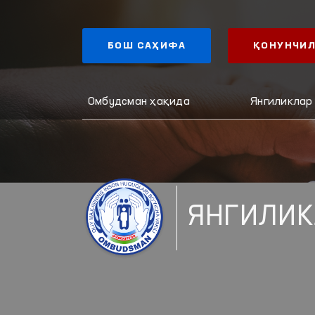
БОШ САҲИФА
ҚОНУНЧИЛ
Омбудсман ҳақида
Янгиликлар
ЯНГИЛИК