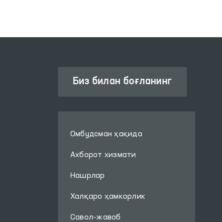
Биз билан боғланинг
Омбудсман ҳақида
Ахборот хизмати
Нашрлар
Халқаро ҳамкорлик
Савол-жавоб