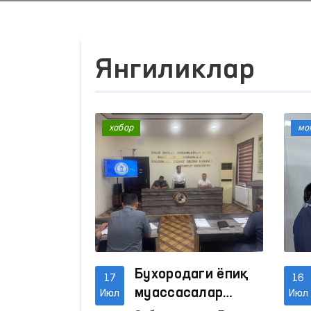
Янгиликлар
хабар
мо
Бухородаги ёпиқ
17
16
муассасалар
Июл
Июл