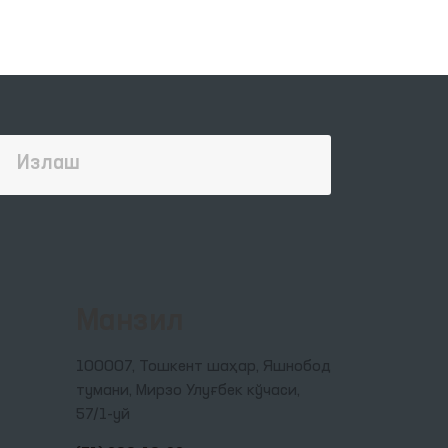
Манзил
100007, Тошкент шаҳар, Яшнобод
тумани, Мирзо Улуғбек кўчаси,
57/1-уй