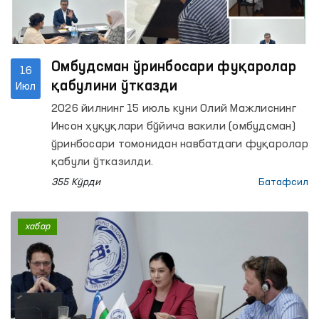
Омбудсман ўринбосари фуқаролар
16
қабулини ўтказди
Июл
2026 йилнинг 15 июль куни Олий Мажлиснинг
Инсон ҳуқуқлари бўйича вакили (омбудсман)
ўринбосари томонидан навбатдаги фуқаролар
қабули ўтказилди.
355 Кўрди
Батафсил
хабар