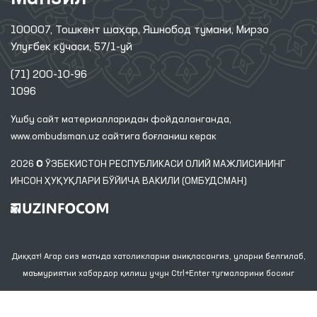
100007, Тошкент шаҳар, Яшнобод тумани, Мирзо
Улуғбек кўчаси, 57/1-уй
(71) 200-10-96
1096
Ушбу сайт материалларидан фойдаланганда,
www.ombudsman.uz
сайтига боғланиш керак
2026 © ЎЗБЕКИСТОН РЕСПУБЛИКАСИ ОЛИЙ МАЖЛИСИНИНГ
ИНСОН ҲУҚУҚЛАРИ БЎЙИЧА ВАКИЛИ (ОМБУДСМАН)
Диққат! Агар сиз матнда хатоликларни аниқласангиз, уларни белгилаб,
маъмуриятни хабардор қилиш учун Ctrl+Enter тугмаларини босинг