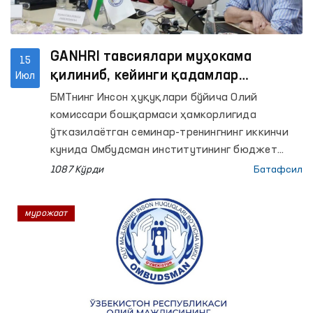
GANHRI тавсиялари муҳокама
15
қилиниб, кейинги қадамлар
Июл
белгилаб олинди
БМТнинг Инсон ҳуқуқлари бўйича Олий
комиссари бошқармаси ҳамкорлигида
ўтказилаётган семинар-тренингнинг иккинчи
кунида Омбудсман институтининг бюджет
жараёни, стратегик ривожланиш режаси,
1087 Кўрди
Батафсил
ташкилий тузилмаси, ҳудудлардаги
фаолияти ҳамда институционал салоҳияти
мурожаат
бўйича тақдимотлар намойиш этилди.
Шунингдек, иштирокчилар билан
аккредитация жараёнининг асосий талаблари
юзасидан савол-жавоб ва фикр алмашувлар
ўтказилди.