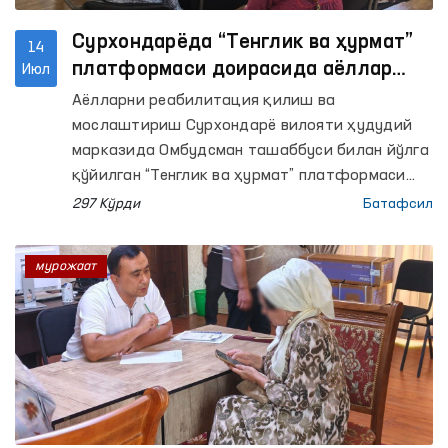
Сурхондарёда “Тенглик ва ҳурмат”
14
платформаси доирасида аёллар
Июл
мурожаатлари бўйича амалий
Аёлларни реабилитация қилиш ва
чоралар кўрилди
мослаштириш Сурхондарё вилояти ҳудудий
марказида Омбудсман ташаббуси билан йўлга
қўйилган “Тенглик ва ҳурмат” платформаси
доирасида “Ҳуқуқий ёрдам автобуси” тадбири
297 Кўрди
Батафсил
ўтказилди.
мурожаат