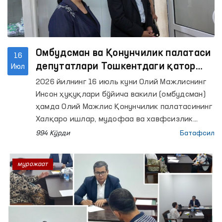
Омбудсман ва Қонунчилик палатаси
16
депутатлари Тошкентдаги қатор
Июл
ёпиқ муассасаларда мониторинг
2026 йилнинг 16 июль куни Олий Мажлиснинг
ўтказди
Инсон ҳуқуқлари бўйича вакили (омбудсман)
ҳамда Олий Мажлис Қонунчилик палатасининг
Халқаро ишлар, мудофаа ва хавфсизлик
масалалари қўмитаси депутатлари томонидан
994 Кўрди
Батафсил
ҳамкорликда Тошкент шаҳридаги Маъмурий
қамоққа олинган шахсларни сақлаш учун
мурожаат
мўлжалланган махсус қабулхона ҳамда
Муайян яшаш жойига эга бўлмаган шахсларни
реабилитация қилиш марказида мониторинг
ташрифлари амалга оширилди.