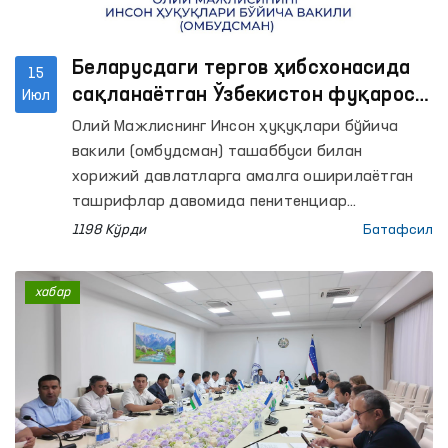
Беларусдаги тергов ҳибсхонасида
15
сақланаётган Ўзбекистон фуқароси
Июл
мурожаати ҳал этилди
Олий Мажлиснинг Инсон ҳуқуқлари бўйича
вакили (омбудсман) ташаббуси билан
хорижий давлатларга амалга оширилаётган
ташрифлар давомида пенитенциар
муассасаларда сақланаётган Ўзбекистон
1198 Кўрди
Батафсил
фуқаролари билан ҳам учрашувлар ўтказиб
келинмоқда.
хабар