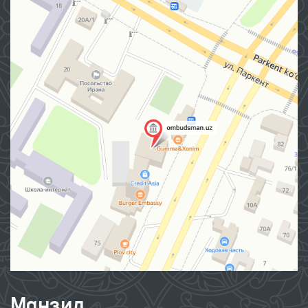
Манзил