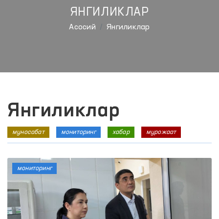
ЯНГИЛИКЛАР
Aсосий
Янгиликлар
Янгиликлар
муносабат
мониторинг
хабар
мурожаат
мониторинг