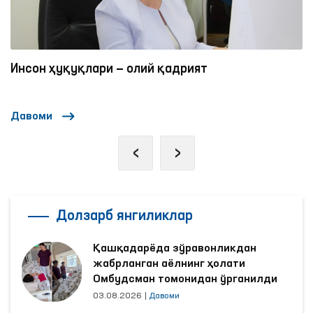
Инсон ҳуқуқлари — олий қадрият
Давоми
‹
›
Долзарб янгиликлар
Қашқадарёда зўравонликдан
жабрланган аёлнинг ҳолати
Омбудсман томонидан ўрганилди
03.08.2026
|
Давоми