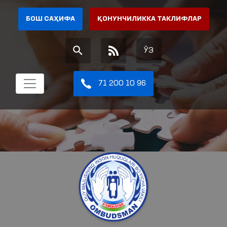
БОШ САҲИФА
ҚОНУНЧИЛИККА ТАКЛИФЛАР
ЎЗ
71 200 10 96