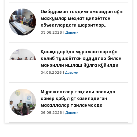
Омбудсман тақдимномасидан сўнг
маҳкумлар меҳнат қилаётган
объектлардаги шароитлар
яхшиланди
03.08.2026
|
Давоми
Қашқадарёда мурожаатлар кўп
келиб тушаётган ҳудудлар билан
манзилли ишлаш йўлга қўйилди
04.08.2026
|
Давоми
Мурожаатлар таҳлили асосида
сайёр қабул ўтказиладиган
маҳаллалар танланмоқда
06.08.2026
|
Давоми