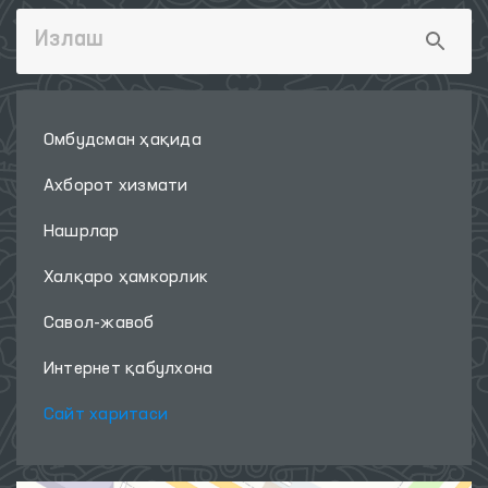
Омбудсман ҳақида
Ахборот хизмати
Нашрлар
Халқаро ҳамкорлик
Савол-жавоб
Интернет қабулхона
Сайт харитаси