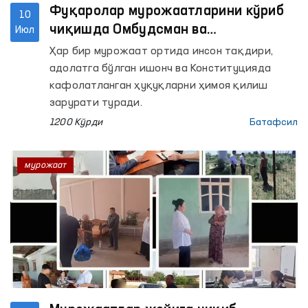
Фуқаролар мурожаатларини кўриб
10
чиқишда Омбудсман ва
Июл
Конституциявий суднинг
Ҳар бир мурожаат ортида инсон тақдири,
ҳамкорлигини кучайтириш
адолатга бўлган ишонч ва Конституцияда
масалалари муҳокама қилинди
кафолатланган ҳуқуқларни ҳимоя қилиш
зарурати туради.
1200 Кўрди
Батафсил
мурожаат