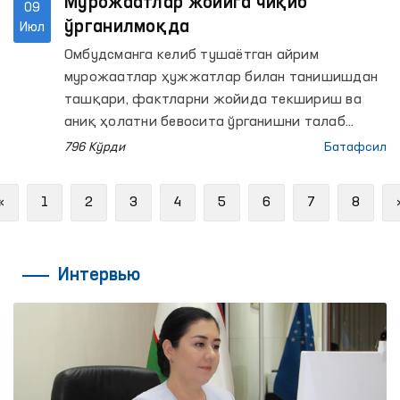
Мурожаатлар жойига чиқиб
09
ўрганилмоқда
Июл
Омбудсманга келиб тушаётган айрим
мурожаатлар ҳужжатлар билан танишишдан
ташқари, фактларни жойида текшириш ва
аниқ ҳолатни бевосита ўрганишни талаб
қилади.
796 Кўрди
Батафсил
Previous
«
1
2
3
4
5
6
7
8
Интервью