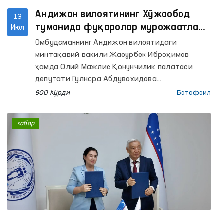
Андижон вилоятининг Хўжаобод
13
туманида фуқаролар мурожаатлари
Июл
маҳаллабай ўрганилди
Омбудсманнинг Андижон вилоятидаги
минтақавий вакили Жасурбек Иброҳимов
ҳамда Олий Мажлис Қонунчилик палатаси
депутати Гулнора Абдувохидова
ҳамкорлигида фуқаролар мурожаатларини
900 Кўрди
Батафсил
жойида ўрганиш мақсадида Андижон
вилоятининг Хўжаобод туманида сайёр қабул
хабар
ташкил этилди.