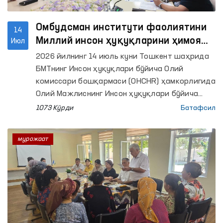
Омбудсман институти фаолиятини
14
Миллий инсон ҳуқуқларини ҳимоя
Июл
қилиш муассасаларининг Глобал
2026 йилнинг 14 июль куни Тошкент шаҳрида
альянси (GANHRI) талаблари бўйича
БМТнинг Инсон ҳуқуқлари бўйича Олий
такомиллаштириш масалалари
комиссари бошқармаси (OHCHR) ҳамкорлигида
муҳокама қилинди
Олий Мажлиснинг Инсон ҳуқуқлари бўйича
вакили (омбудсман) институтини халқаро
1073 Кўрди
Батафсил
стандартлар асосида янада
такомиллаштиришга бағишланган икки кунлик
мурожаат
семинар-тренинг ўз ишини бошлади.