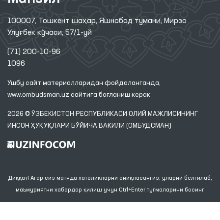
100007, Тошкент шаҳар, Яшнобод тумани, Мирзо
Улуғбек кўчаси, 57/1-уй
(71) 200-10-96
1096
Ушбу сайт материалларидан фойдаланганда,
www.ombudsman.uz
сайтига боғланиш керак
2026 © ЎЗБЕКИСТОН РЕСПУБЛИКАСИ ОЛИЙ МАЖЛИСИНИНГ
ИНСОН ҲУҚУҚЛАРИ БЎЙИЧА ВАКИЛИ (ОМБУДСМАН)
Диққат! Агар сиз матнда хатоликларни аниқласангиз, уларни белгилаб,
маъмуриятни хабардор қилиш учун Ctrl+Enter тугмаларини босинг