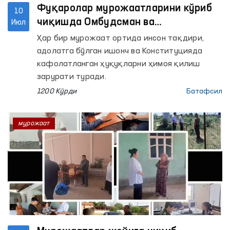
Фуқаролар мурожаатларини кўриб
10
чиқишда Омбудсман ва
Июл
Конституциявий суднинг
Ҳар бир мурожаат ортида инсон тақдири,
ҳамкорлигини кучайтириш
адолатга бўлган ишонч ва Конституцияда
масалалари муҳокама қилинди
кафолатланган ҳуқуқларни ҳимоя қилиш
зарурати туради.
1200 Кўрди
Батафсил
мурожаат