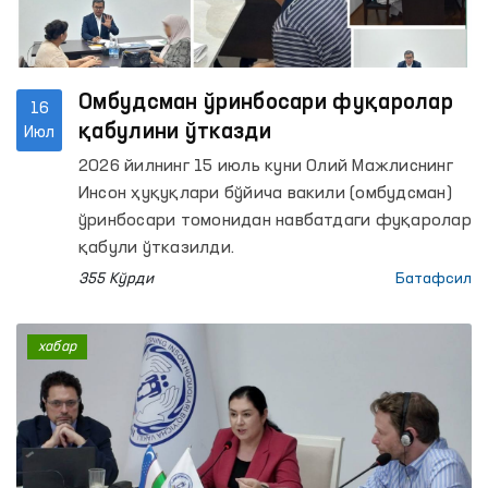
Омбудсман ўринбосари фуқаролар
16
қабулини ўтказди
Июл
2026 йилнинг 15 июль куни Олий Мажлиснинг
Инсон ҳуқуқлари бўйича вакили (омбудсман)
ўринбосари томонидан навбатдаги фуқаролар
қабули ўтказилди.
355 Кўрди
Батафсил
хабар