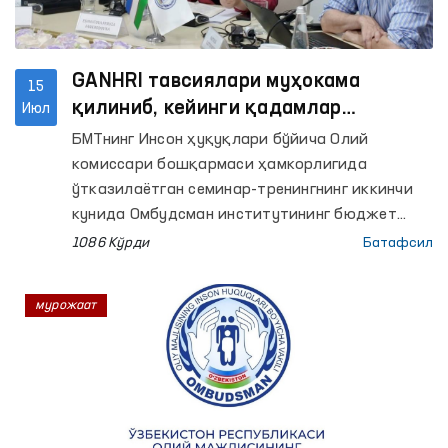
GANHRI тавсиялари муҳокама
15
қилиниб, кейинги қадамлар
Июл
белгилаб олинди
БМТнинг Инсон ҳуқуқлари бўйича Олий
комиссари бошқармаси ҳамкорлигида
ўтказилаётган семинар-тренингнинг иккинчи
кунида Омбудсман институтининг бюджет
жараёни, стратегик ривожланиш режаси,
1086 Кўрди
Батафсил
ташкилий тузилмаси, ҳудудлардаги
фаолияти ҳамда институционал салоҳияти
мурожаат
бўйича тақдимотлар намойиш этилди.
Шунингдек, иштирокчилар билан
аккредитация жараёнининг асосий талаблари
юзасидан савол-жавоб ва фикр алмашувлар
ўтказилди.