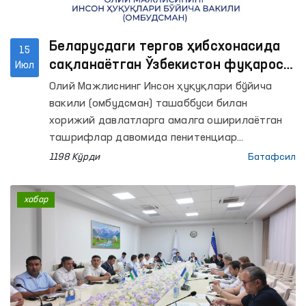
Беларусдаги тергов ҳибсхонасида
15
сақланаётган Ўзбекистон фуқароси
Июл
мурожаати ҳал этилди
Олий Мажлиснинг Инсон ҳуқуқлари бўйича
вакили (омбудсман) ташаббуси билан
хорижий давлатларга амалга оширилаётган
ташрифлар давомида пенитенциар
муассасаларда сақланаётган Ўзбекистон
1198 Кўрди
Батафсил
фуқаролари билан ҳам учрашувлар ўтказиб
келинмоқда.
хабар