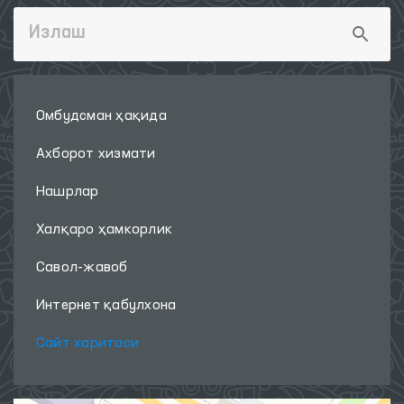
Омбудсман ҳақида
Ахборот хизмати
Нашрлар
Халқаро ҳамкорлик
Савол-жавоб
Интернет қабулхона
Сайт харитаси