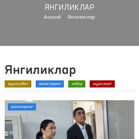
ЯНГИЛИКЛАР
Aсосий
Янгиликлар
Янгиликлар
муносабат
мониторинг
хабар
мурожаат
мониторинг