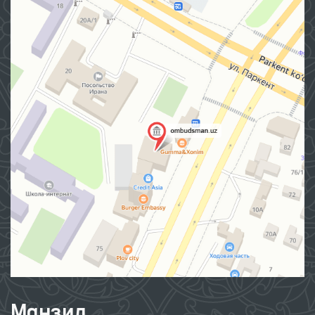
Манзил