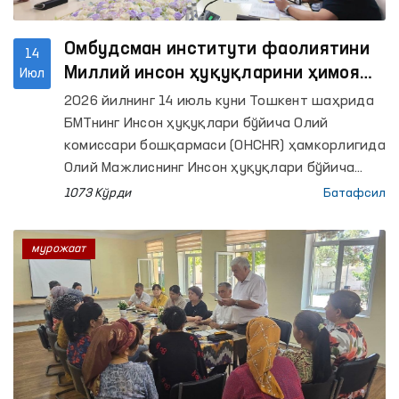
Омбудсман институти фаолиятини
14
Миллий инсон ҳуқуқларини ҳимоя
Июл
қилиш муассасаларининг Глобал
2026 йилнинг 14 июль куни Тошкент шаҳрида
альянси (GANHRI) талаблари бўйича
БМТнинг Инсон ҳуқуқлари бўйича Олий
такомиллаштириш масалалари
комиссари бошқармаси (OHCHR) ҳамкорлигида
муҳокама қилинди
Олий Мажлиснинг Инсон ҳуқуқлари бўйича
вакили (омбудсман) институтини халқаро
1073 Кўрди
Батафсил
стандартлар асосида янада
такомиллаштиришга бағишланган икки кунлик
мурожаат
семинар-тренинг ўз ишини бошлади.