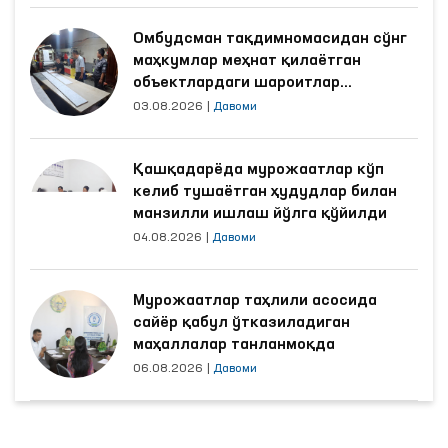
Омбудсман тақдимномасидан сўнг
маҳкумлар меҳнат қилаётган
объектлардаги шароитлар
яхшиланди
03.08.2026
|
Давоми
Қашқадарёда мурожаатлар кўп
келиб тушаётган ҳудудлар билан
манзилли ишлаш йўлга қўйилди
04.08.2026
|
Давоми
Мурожаатлар таҳлили асосида
сайёр қабул ўтказиладиган
маҳаллалар танланмоқда
06.08.2026
|
Давоми