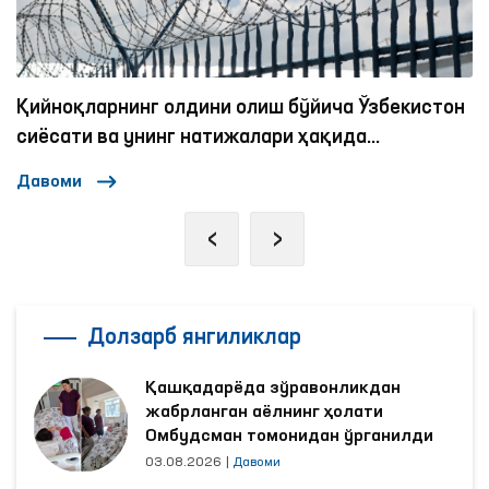
он
Инсон ҳуқуқлари — олий қадрият
Давоми
‹
›
Долзарб янгиликлар
Қашқадарёда зўравонликдан
жабрланган аёлнинг ҳолати
Омбудсман томонидан ўрганилди
03.08.2026
|
Давоми