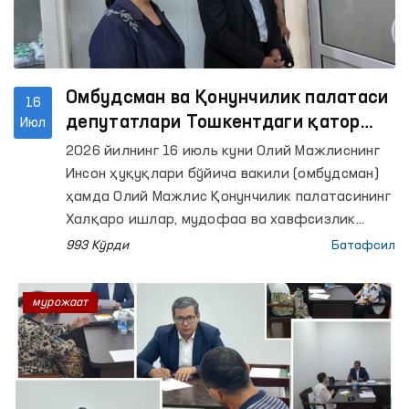
Омбудсман ва Қонунчилик палатаси
16
депутатлари Тошкентдаги қатор
Июл
ёпиқ муассасаларда мониторинг
2026 йилнинг 16 июль куни Олий Мажлиснинг
ўтказди
Инсон ҳуқуқлари бўйича вакили (омбудсман)
ҳамда Олий Мажлис Қонунчилик палатасининг
Халқаро ишлар, мудофаа ва хавфсизлик
масалалари қўмитаси депутатлари томонидан
993 Кўрди
Батафсил
ҳамкорликда Тошкент шаҳридаги Маъмурий
қамоққа олинган шахсларни сақлаш учун
мурожаат
мўлжалланган махсус қабулхона ҳамда
Муайян яшаш жойига эга бўлмаган шахсларни
реабилитация қилиш марказида мониторинг
ташрифлари амалга оширилди.