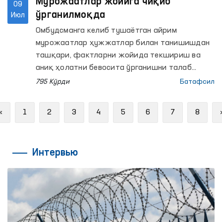
Мурожаатлар жойига чиқиб
09
ўрганилмоқда
Июл
Омбудсманга келиб тушаётган айрим
мурожаатлар ҳужжатлар билан танишишдан
ташқари, фактларни жойида текшириш ва
аниқ ҳолатни бевосита ўрганишни талаб
қилади.
795 Кўрди
Батафсил
Previous
«
1
2
3
4
5
6
7
8
Интервью