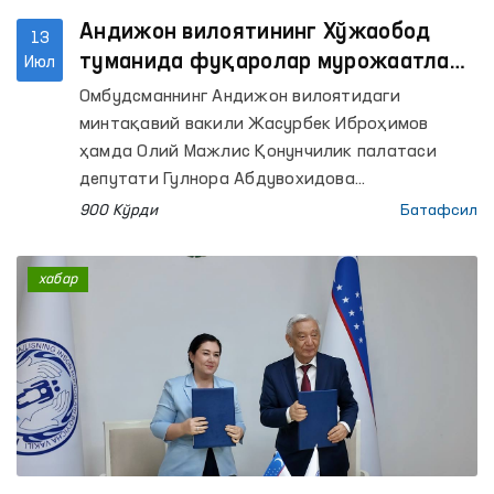
Андижон вилоятининг Хўжаобод
13
туманида фуқаролар мурожаатлари
Июл
маҳаллабай ўрганилди
Омбудсманнинг Андижон вилоятидаги
минтақавий вакили Жасурбек Иброҳимов
ҳамда Олий Мажлис Қонунчилик палатаси
депутати Гулнора Абдувохидова
ҳамкорлигида фуқаролар мурожаатларини
900 Кўрди
Батафсил
жойида ўрганиш мақсадида Андижон
вилоятининг Хўжаобод туманида сайёр қабул
хабар
ташкил этилди.