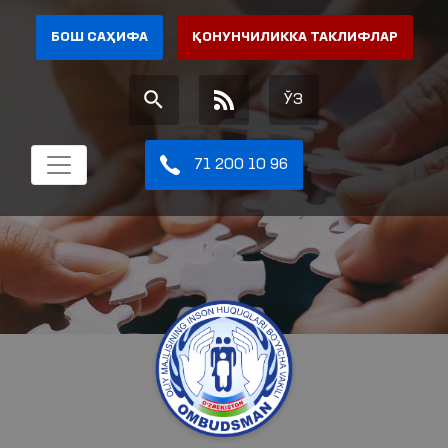
БОШ САҲИФА
ҚОНУНЧИЛИККА ТАКЛИФЛАР
ЎЗ
71 200 10 96