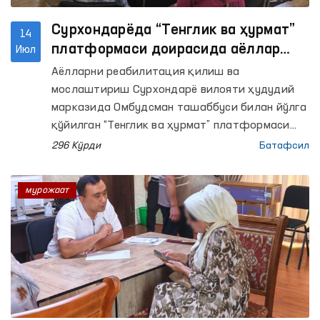
Сурхондарёда “Тенглик ва ҳурмат”
14
платформаси доирасида аёллар
Июл
мурожаатлари бўйича амалий
Аёлларни реабилитация қилиш ва
чоралар кўрилди
мослаштириш Сурхондарё вилояти ҳудудий
марказида Омбудсман ташаббуси билан йўлга
қўйилган “Тенглик ва ҳурмат” платформаси
доирасида “Ҳуқуқий ёрдам автобуси” тадбири
296 Кўрди
Батафсил
ўтказилди.
мурожаат