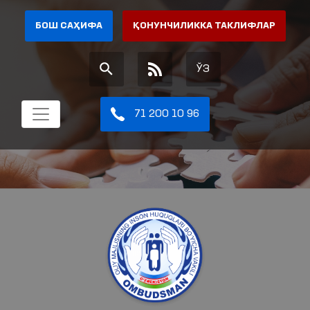
БОШ САҲИФА
ҚОНУНЧИЛИККА ТАКЛИФЛАР
ЎЗ
71 200 10 96