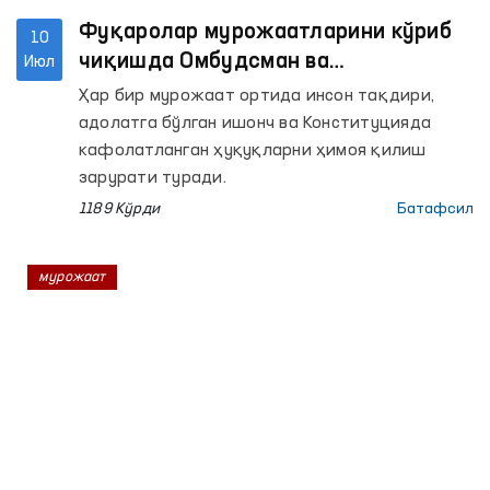
Фуқаролар мурожаатларини кўриб
10
чиқишда Омбудсман ва
Июл
Конституциявий суднинг
Ҳар бир мурожаат ортида инсон тақдири,
ҳамкорлигини кучайтириш
адолатга бўлган ишонч ва Конституцияда
масалалари муҳокама қилинди
кафолатланган ҳуқуқларни ҳимоя қилиш
зарурати туради.
1189 Кўрди
Батафсил
мурожаат