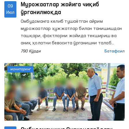
Мурожаатлар жойига чиқиб
09
ўрганилмоқда
Июл
Омбудсманга келиб тушаётган айрим
мурожаатлар ҳужжатлар билан танишишдан
ташқари, фактларни жойида текшириш ва
аниқ ҳолатни бевосита ўрганишни талаб
қилади.
790 Кўрди
Батафсил
мониторинг