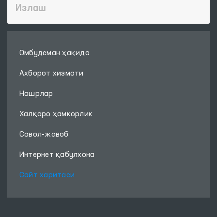
Омбудсман ҳақида
Ахборот хизмати
Нашрлар
Халқаро ҳамкорлик
Савол-жавоб
Интернет қабулхона
Сайт харитаси