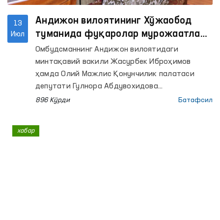
Андижон вилоятининг Хўжаобод
13
туманида фуқаролар мурожаатлари
Июл
маҳаллабай ўрганилди
Омбудсманнинг Андижон вилоятидаги
минтақавий вакили Жасурбек Иброҳимов
ҳамда Олий Мажлис Қонунчилик палатаси
депутати Гулнора Абдувохидова
ҳамкорлигида фуқаролар мурожаатларини
896 Кўрди
Батафсил
жойида ўрганиш мақсадида Андижон
вилоятининг Хўжаобод туманида сайёр қабул
хабар
ташкил этилди.