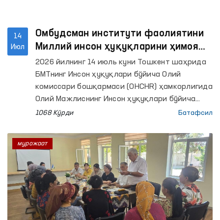
Омбудсман институти фаолиятини
14
Миллий инсон ҳуқуқларини ҳимоя
Июл
қилиш муассасаларининг Глобал
2026 йилнинг 14 июль куни Тошкент шаҳрида
альянси (GANHRI) талаблари бўйича
БМТнинг Инсон ҳуқуқлари бўйича Олий
такомиллаштириш масалалари
комиссари бошқармаси (OHCHR) ҳамкорлигида
муҳокама қилинди
Олий Мажлиснинг Инсон ҳуқуқлари бўйича
вакили (омбудсман) институтини халқаро
1068 Кўрди
Батафсил
стандартлар асосида янада
такомиллаштиришга бағишланган икки кунлик
мурожаат
семинар-тренинг ўз ишини бошлади.