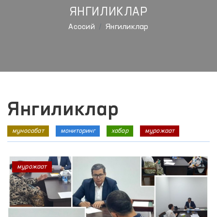
ЯНГИЛИКЛАР
Aсосий
Янгиликлар
Янгиликлар
муносабат
мониторинг
хабар
мурожаат
мурожаат