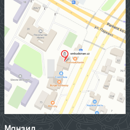
Манзил