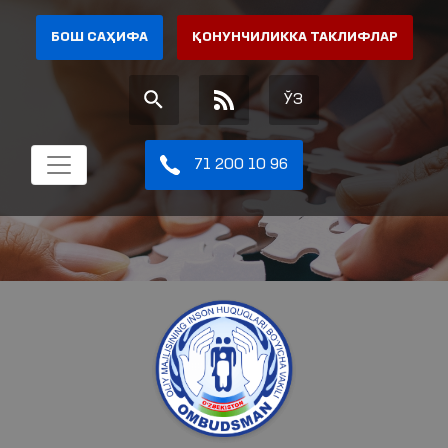
БОШ САҲИФА
ҚОНУНЧИЛИККА ТАКЛИФЛАР
ЎЗ
71 200 10 96