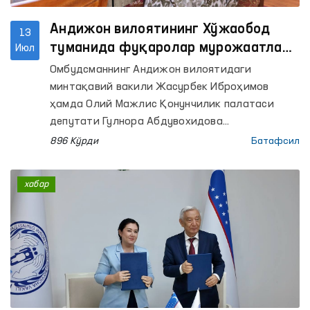
Андижон вилоятининг Хўжаобод
13
туманида фуқаролар мурожаатлари
Июл
маҳаллабай ўрганилди
Омбудсманнинг Андижон вилоятидаги
минтақавий вакили Жасурбек Иброҳимов
ҳамда Олий Мажлис Қонунчилик палатаси
депутати Гулнора Абдувохидова
ҳамкорлигида фуқаролар мурожаатларини
896 Кўрди
Батафсил
жойида ўрганиш мақсадида Андижон
вилоятининг Хўжаобод туманида сайёр қабул
хабар
ташкил этилди.