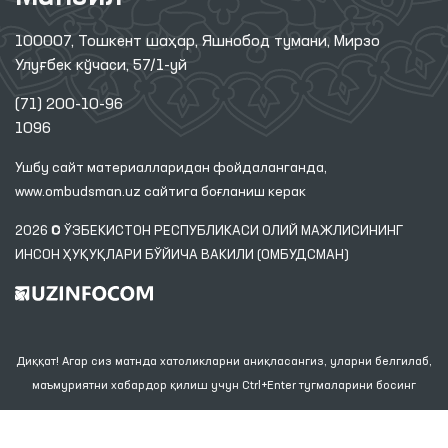
100007, Тошкент шаҳар, Яшнобод тумани, Мирзо
Улуғбек кўчаси, 57/1-уй
(71) 200-10-96
1096
Ушбу сайт материалларидан фойдаланганда,
www.ombudsman.uz
сайтига боғланиш керак
2026 © ЎЗБЕКИСТОН РЕСПУБЛИКАСИ ОЛИЙ МАЖЛИСИНИНГ
ИНСОН ҲУҚУҚЛАРИ БЎЙИЧА ВАКИЛИ (ОМБУДСМАН)
Диққат! Агар сиз матнда хатоликларни аниқласангиз, уларни белгилаб,
маъмуриятни хабардор қилиш учун Ctrl+Enter тугмаларини босинг