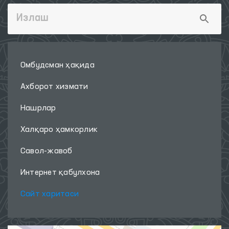
Омбудсман ҳақида
Ахборот хизмати
Нашрлар
Халқаро ҳамкорлик
Савол-жавоб
Интернет қабулхона
Сайт харитаси