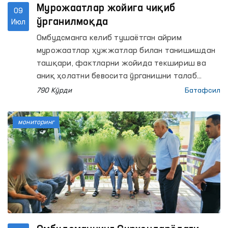
Мурожаатлар жойига чиқиб
09
ўрганилмоқда
Июл
Омбудсманга келиб тушаётган айрим
мурожаатлар ҳужжатлар билан танишишдан
ташқари, фактларни жойида текшириш ва
аниқ ҳолатни бевосита ўрганишни талаб
қилади.
790 Кўрди
Батафсил
мониторинг