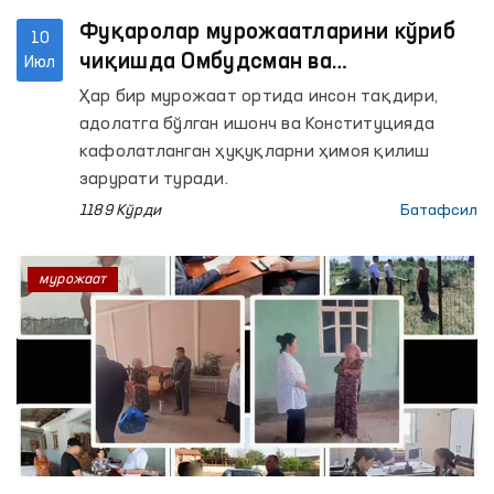
Фуқаролар мурожаатларини кўриб
10
чиқишда Омбудсман ва
Июл
Конституциявий суднинг
Ҳар бир мурожаат ортида инсон тақдири,
ҳамкорлигини кучайтириш
адолатга бўлган ишонч ва Конституцияда
масалалари муҳокама қилинди
кафолатланган ҳуқуқларни ҳимоя қилиш
зарурати туради.
1189 Кўрди
Батафсил
мурожаат