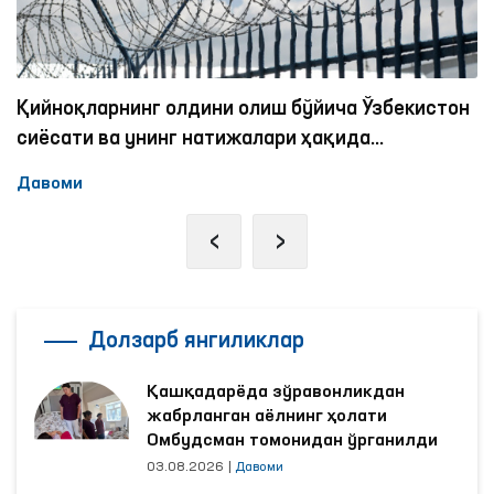
шахсларга тиббий ёрдам кўрсатиш
пунктларига (ҳушёрхона) мониторинг
ташрифлари амалга оширилди.
Қийноқларнинг олдини олиш бўйича Ўзбекистон
сиёсати ва унинг натижалари ҳақида
экспертлар қандай фикрда?
Давоми
‹
›
Долзарб янгиликлар
Қашқадарёда зўравонликдан
жабрланган аёлнинг ҳолати
Омбудсман томонидан ўрганилди
03.08.2026
|
Давоми