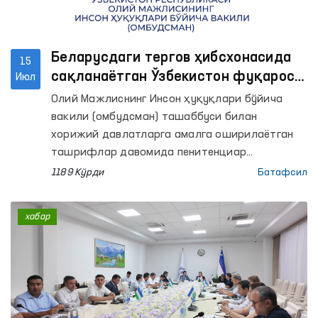
Беларусдаги тергов ҳибсхонасида
15
сақланаётган Ўзбекистон фуқароси
Июл
мурожаати ҳал этилди
Олий Мажлиснинг Инсон ҳуқуқлари бўйича
вакили (омбудсман) ташаббуси билан
хорижий давлатларга амалга оширилаётган
ташрифлар давомида пенитенциар
муассасаларда сақланаётган Ўзбекистон
1189 Кўрди
Батафсил
фуқаролари билан ҳам учрашувлар ўтказиб
келинмоқда.
хабар