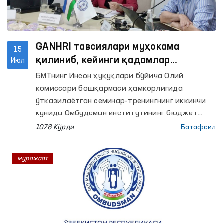
GANHRI тавсиялари муҳокама
15
қилиниб, кейинги қадамлар
Июл
белгилаб олинди
БМТнинг Инсон ҳуқуқлари бўйича Олий
комиссари бошқармаси ҳамкорлигида
ўтказилаётган семинар-тренингнинг иккинчи
кунида Омбудсман институтининг бюджет
жараёни, стратегик ривожланиш режаси,
1078 Кўрди
Батафсил
ташкилий тузилмаси, ҳудудлардаги
фаолияти ҳамда институционал салоҳияти
мурожаат
бўйича тақдимотлар намойиш этилди.
Шунингдек, иштирокчилар билан
аккредитация жараёнининг асосий талаблари
юзасидан савол-жавоб ва фикр алмашувлар
ўтказилди.