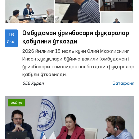
Омбудсман ўринбосари фуқаролар
16
қабулини ўтказди
Июл
2026 йилнинг 15 июль куни Олий Мажлиснинг
Инсон ҳуқуқлари бўйича вакили (омбудсман)
ўринбосари томонидан навбатдаги фуқаролар
қабули ўтказилди.
352 Кўрди
Батафсил
хабар