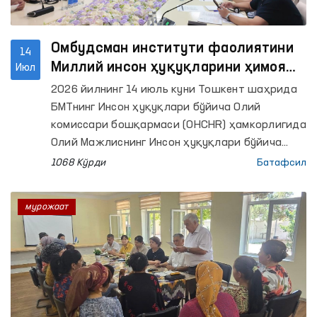
Омбудсман институти фаолиятини
14
Миллий инсон ҳуқуқларини ҳимоя
Июл
қилиш муассасаларининг Глобал
2026 йилнинг 14 июль куни Тошкент шаҳрида
альянси (GANHRI) талаблари бўйича
БМТнинг Инсон ҳуқуқлари бўйича Олий
такомиллаштириш масалалари
комиссари бошқармаси (OHCHR) ҳамкорлигида
муҳокама қилинди
Олий Мажлиснинг Инсон ҳуқуқлари бўйича
вакили (омбудсман) институтини халқаро
1068 Кўрди
Батафсил
стандартлар асосида янада
такомиллаштиришга бағишланган икки кунлик
мурожаат
семинар-тренинг ўз ишини бошлади.