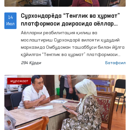
Сурхондарёда “Тенглик ва ҳурмат”
14
платформаси доирасида аёллар
Июл
мурожаатлари бўйича амалий
Аёлларни реабилитация қилиш ва
чоралар кўрилди
мослаштириш Сурхондарё вилояти ҳудудий
марказида Омбудсман ташаббуси билан йўлга
қўйилган “Тенглик ва ҳурмат” платформаси
доирасида “Ҳуқуқий ёрдам автобуси” тадбири
294 Кўрди
Батафсил
ўтказилди.
мурожаат