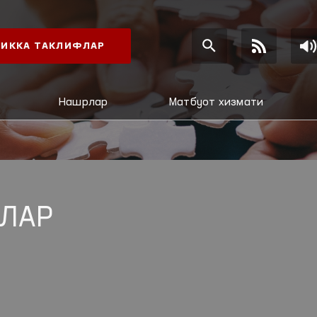
ИККА ТАКЛИФЛАР
Нашрлар
Матбуот хизмати
ЛАР