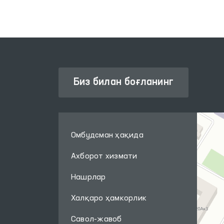
Биз билан боғланинг
Омбудсман ҳақида
Ахборот хизмати
Нашрлар
Халқаро ҳамкорлик
Савол-жавоб