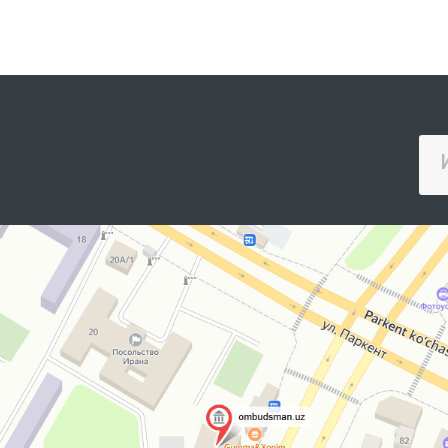
қуйидагилар маълум
вилояти ҳудудий
қилинади.
бўлинмаси раҳбари
Ҳ.Бобожоновлар ҳа
иштирок этишди.