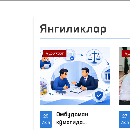
Янгиликлар
мурожаат
му
Омбудсман
28
27
кўмагида
Июл
Июл