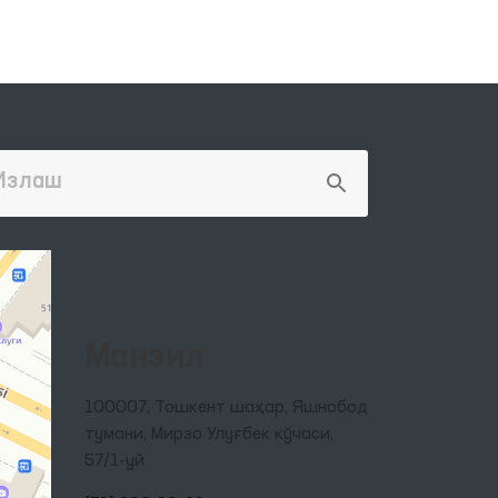
м
Манзил
100007, Тошкент шаҳар, Яшнобод
тумани, Мирзо Улуғбек кўчаси,
57/1-уй