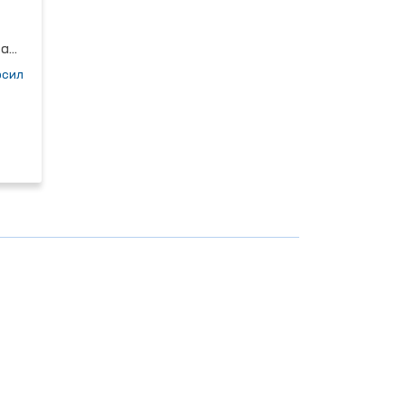
ман
сил
0-
в
ари
ар
а