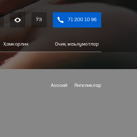
ЎЗ
71 200 10 96
Ҳамкорлик
Очиқ маълумотлар
Aсосий
Янгиликлар