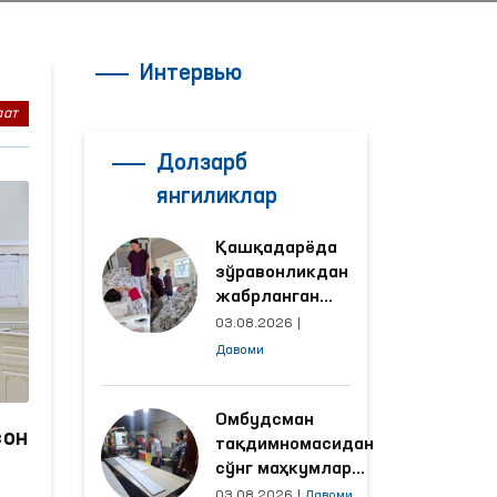
Интервью
аат
Долзарб
янгиликлар
Қашқадарёда
зўравонликдан
жабрланган
аёлнинг ҳолати
03.08.2026
|
Омбудсман
Давоми
томонидан
ўрганилди
Омбудсман
сон
тақдимномасидан
сўнг маҳкумлар
меҳнат қилаётган
03.08.2026
|
Давоми