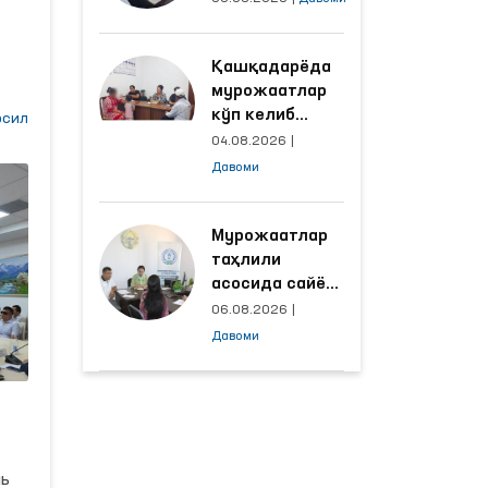
объектлардаги
й
шароитлар
Қашқадарёда
яхшиланди
мурожаатлар
 ва
кўп келиб
нди
сил
тушаётган
и
04.08.2026
|
ҳудудлар
Давоми
билан
манзилли
ишлаш йўлга
Мурожаатлар
қўйилди
таҳлили
инг
асосида сайёр
й
қабул
06.08.2026
|
ўтказиладиган
ан
Давоми
маҳаллалар
танланмоқда
оя
ль