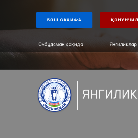
БОШ САҲИФА
ҚОНУНЧИЛ
Омбудсман ҳақида
Янгиликлар
ЯНГИЛИК