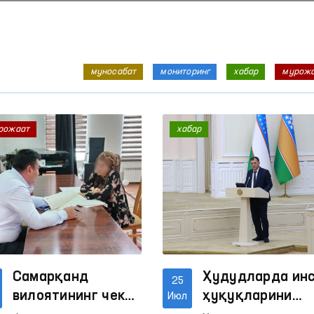
муносабат
мониторинг
хабар
мурож
рожаат
хабар
Самарқанд
Ҳудудларда ин
25
вилоятининг чекка
ҳуқуқларини
Июл