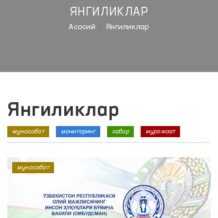
ЯНГИЛИКЛАР
Aсосий
Янгиликлар
Янгиликлар
муносабат
мониторинг
хабар
мурожаат
муносабат