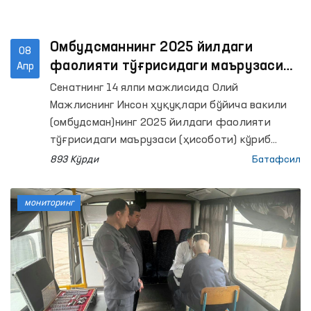
Омбудсманнинг 2025 йилдаги
08
фаолияти тўғрисидаги маърузаси
Апр
муҳокама қилинди
Сенатнинг 14 ялпи мажлисида Олий
Мажлиснинг Инсон ҳуқуқлари бўйича вакили
(омбудсман)нинг 2025 йилдаги фаолияти
тўғрисидаги маърузаси (ҳисоботи) кўриб
чиқилди.
893 Кўрди
Батафсил
мониторинг