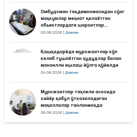
Омбудсман тақдимномасидан сўнг
маҳкумлар меҳнат қилаётган
объектлардаги шароитлар
яхшиланди
03.08.2026
|
Давоми
Қашқадарёда мурожаатлар кўп
келиб тушаётган ҳудудлар билан
манзилли ишлаш йўлга қўйилди
04.08.2026
|
Давоми
Мурожаатлар таҳлили асосида
сайёр қабул ўтказиладиган
маҳаллалар танланмоқда
06.08.2026
|
Давоми