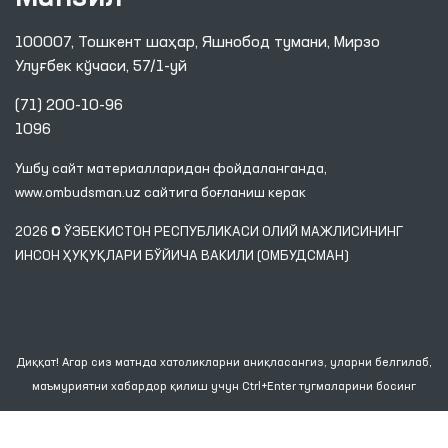
100007, Тошкент шаҳар, Яшнобод тумани, Мирзо
Улуғбек кўчаси, 57/1-уй
(71) 200-10-96
1096
Ушбу сайт материалларидан фойдаланганда,
www.ombudsman.uz
сайтига боғланиш керак
2026 © ЎЗБЕКИСТОН РЕСПУБЛИКАСИ ОЛИЙ МАЖЛИСИНИНГ
ИНСОН ҲУҚУҚЛАРИ БЎЙИЧА ВАКИЛИ (ОМБУДСМАН)
Диққат! Агар сиз матнда хатоликларни аниқласангиз, уларни белгилаб,
маъмуриятни хабардор қилиш учун Ctrl+Enter тугмаларини босинг