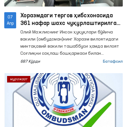
Хоразмдаги тергов ҳибсхонасида
07
361 нафар шахс чуқурлаштирилган
Апр
тиббий кўрикдан ўтказилди
Олий Мажлиснинг Инсон ҳуқуқлари бўйича
вакили (омбудсман)нинг Хоразм вилоятидаги
минтақавий вакили ташаббуси ҳамда вилоят
Соғлиқни сақлаш бошқармаси билан
ҳамкорликда 11-сонли тергов ҳибсхонасида
687 Кўрди
Батафсил
сақланаётган шахслар учун тиббий кўрик
ташкил этилди.
мурожаат