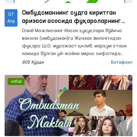
Омбудсманнинг судга киритган
07
аризаси асосида фуқароларнинг
Апр
мулк ҳуқуқлари тикланди
Олий Мажлиснинг Инсон ҳуқуқлари бўйича
вакили (омбудсман)га Жиззах вилоятидан
фуқаро Ш.О. мурожаат қилиб, марҳум отаси
номида бўлган уй-жойни мерос сифатида
расмийлаштиришда муаммо юзага келганини
805 Кўрди
Батафсил
маълум қилди. Мурожаатда марҳумнинг
фарзандлари Давлат хизматлари маркази ва
хабар
Кадастрлар палатаси туман бўлимига қилган
мурожаатлари орқали масала ҳал бўлмагани,
шу сабабли уларнинг қонуний ҳуқуқларини
тиклашда амалий ёрдам сўрашган.