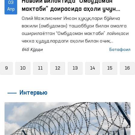
Навоий вилоятида “Омбудсман
03
мактаби” доирасида аҳоли учун
Апр
очиқ мулоқот, тиббий кўрик ва
Олий Мажлиснинг Инсон ҳуқуқлари бўйича
меҳнат ярмаркаси ташкил этилди
вакили (омбудсман) ташаббуси билан амалга
оширилаётган “Омбудсман мактаби” лойиҳаси
чекка ҳудудлардаги аҳоли билан очиқ
мулоқот ўтказиш, уларни қийнаётган
645 Кўрди
Батафсил
масалалар юзасидан тегишли идораларни
жалб этган ҳолда ечим топиш, шунингдек
vious
9
10
11
12
13
14
15
16
фуқароларнинг ҳуқуқий хабардорлигини
оширишга қаратилган.
Интервью