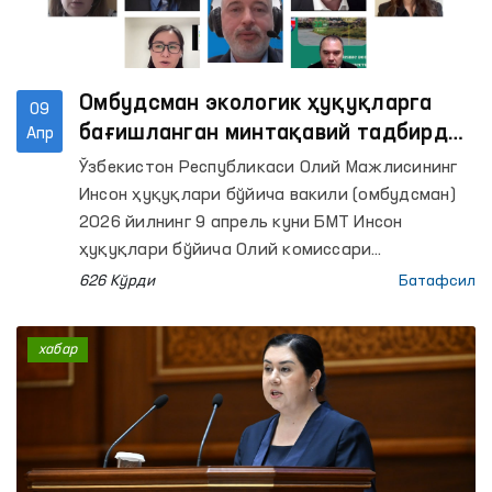
Омбудсман экологик ҳуқуқларга
09
бағишланган минтақавий тадбирда
Апр
иштирок этди
Ўзбекистон Республикаси Олий Мажлисининг
Инсон ҳуқуқлари бўйича вакили (омбудсман)
2026 йилнинг 9 апрель куни БМТ Инсон
ҳуқуқлари бўйича Олий комиссари
бошқармаси томонидан ташкил этилган
626 Кўрди
Батафсил
“Барча инсон ҳуқуқлари, жумладан,
ривожланиш ҳуқуқини амалга оширишда
хабар
Шимол–Жануб, Жануб–Жануб ва уч томонлама
ҳамкорликнинг ўрни” мавзусида ташкил
этилган онлайн минтақавий тадбирда
иштирок этди.