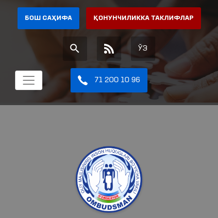
БОШ САҲИФА
ҚОНУНЧИЛИККА ТАКЛИФЛАР
ЎЗ
71 200 10 96