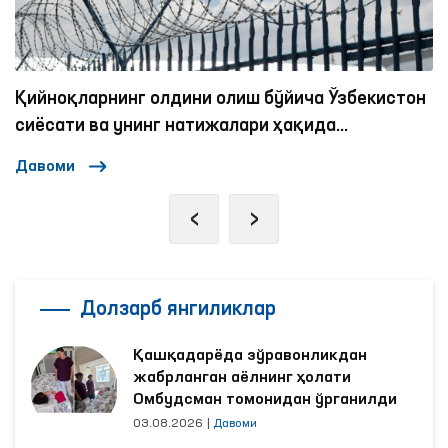
Қийноқларнинг олдини олиш бўйича Ўзбекистон
И
сиёсати ва унинг натижалари ҳақида
экспертлар қандай фикрда?
Давоми
Д
‹
›
Долзарб янгиликлар
Қашқадарёда зўравонликдан
жабрланган аёлнинг ҳолати
Омбудсман томонидан ўрганилди
03.08.2026
|
Давоми