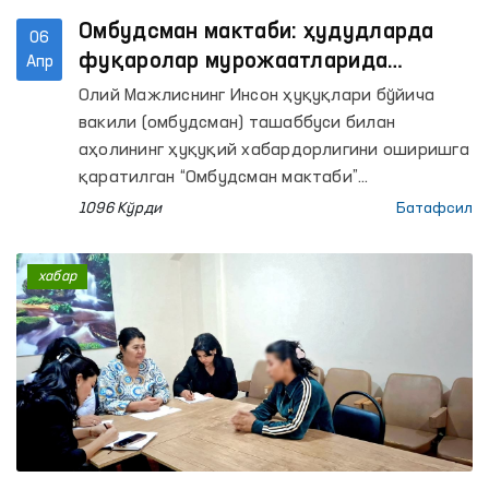
Омбудсман мактаби: ҳудудларда
06
фуқаролар мурожаатларида
Апр
кўтарилган масалалар бўйича очиқ
Олий Мажлиснинг Инсон ҳуқуқлари бўйича
мулоқотлар ўтказилди
вакили (омбудсман) ташаббуси билан
аҳолининг ҳуқуқий хабардорлигини оширишга
қаратилган “Омбудсман мактаби”
платформаси доирасида ҳудудларда аҳоли
1096 Кўрди
Батафсил
билан очиқ мулоқотлар ўтказилмоқда.
хабар