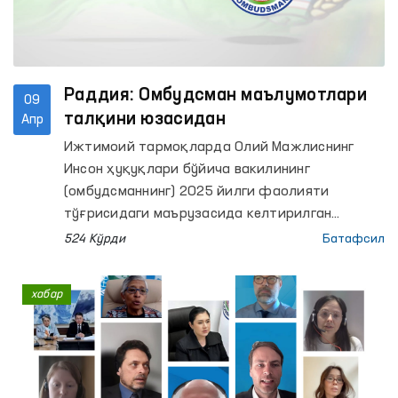
Раддия: Омбудсман маълумотлари
09
талқини юзасидан
Апр
Ижтимоий тармоқларда Олий Мажлиснинг
Инсон ҳуқуқлари бўйича вакилининг
(омбудсманнинг) 2025 йилги фаолияти
тўғрисидаги маърузасида келтирилган
маълумотни Олий суд ахборот
524 Кўрди
Батафсил
ресурсларидаги рақамлар билан қиёслаш
натижасида нотўғри талқинлар юзага
хабар
келмоқда.