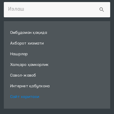
Омбудсман ҳақида
Ахборот хизмати
Нашрлар
Халқаро ҳамкорлик
Савол-жавоб
Интернет қабулхона
Сайт харитаси