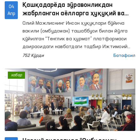
Қашқадарёда зўравонликдан
04
жабрланган аёлларга ҳуқуқий ва
Апр
психологик кўмак кўрсатилди
Олий Мажлиснинг Инсон ҳуқуқлари бўйича
вакили (омбудсман) ташаббуси билан йўлга
қўйилган “Тенглик ва ҳурмат” платформаси
доирасидаги навбатдаги тадбир Ижтимоий
ҳимоя миллий агентлиги ҳузуридаги Аёлларни
752 Кўрди
Батафсил
реабилитация қилиш ва мослаштириш
Қашқадарё вилояти ҳудудий марказида
хабар
ўтказилди.