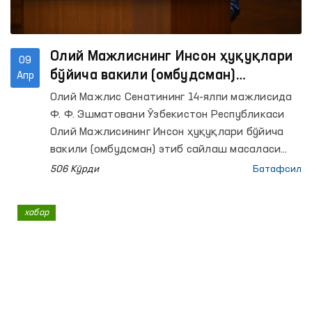
Олий Мажлиснинг Инсон ҳуқуқлари
09
бўйича вакили (омбудсман)
Апр
сайланди
Олий Мажлис Сенатининг 14-ялпи мажлисида
Ф. Ф. Эшматовани Ўзбекистон Республикаси
Олий Мажлисининг Инсон ҳуқуқлари бўйича
вакили (омбудсман) этиб сайлаш масаласи
кўриб чиқилди.
506 Кўрди
Батафсил
хабар