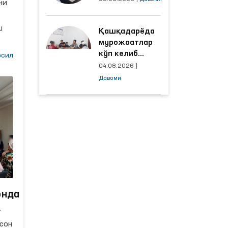
ни
объектлардаги
шароитлар
ш
Қашқадарёда
яхшиланди
мурожаатлар
кўп келиб
сил
тушаётган
04.08.2026
|
ҳудудлар
Давоми
билан
манзилли
ишлаш йўлга
қўйилди
лга
си
онда
ин-
сон