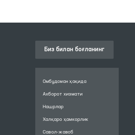
психологик ва
ижтимоий кўмакни
янада кучайтиришга
қаратилган.
Биз билан боғланинг
Омбудсман ҳақида
Ахборот хизмати
Нашрлар
Халқаро ҳамкорлик
Савол-жавоб