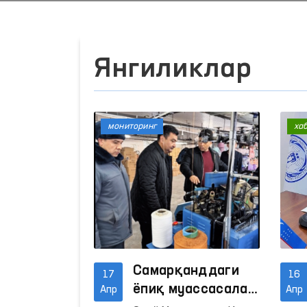
Янгиликлар
мониторинг
ха
Самарқанддаги
17
16
ёпиқ муассасалар
Апр
Апр