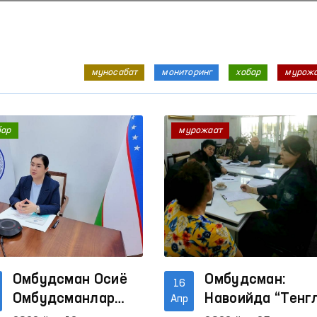
муносабат
мониторинг
хабар
мурож
бар
мурожаат
Омбудсман Осиё
Омбудсман:
16
Омбудсманлар
Навоийда “Тенг
Апр