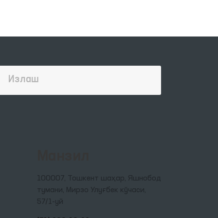
Манзил
100007, Тошкент шаҳар, Яшнобод
тумани, Мирзо Улуғбек кўчаси,
57/1-уй