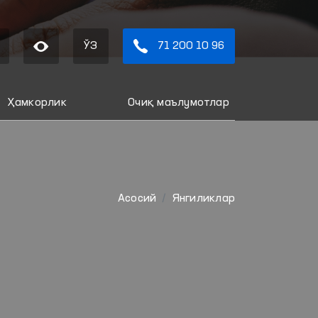
ЎЗ
71 200 10 96
Ҳамкорлик
Очиқ маълумотлар
Aсосий
Янгиликлар