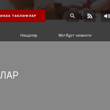
ИККА ТАКЛИФЛАР
Нашрлар
Матбуот хизмати
ЛАР