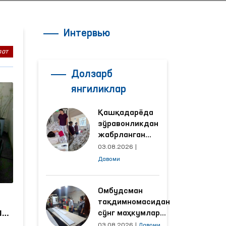
Интервью
аат
Долзарб
янгиликлар
Қашқадарёда
зўравонликдан
жабрланган
аёлнинг ҳолати
03.08.2026
|
Омбудсман
Давоми
томонидан
ўрганилди
Омбудсман
тақдимномасидан
лик
сўнг маҳкумлар
меҳнат қилаётган
03.08.2026
|
Давоми