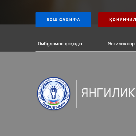
БОШ САҲИФА
ҚОНУНЧИЛ
Омбудсман ҳақида
Янгиликлар
ЯНГИЛИК