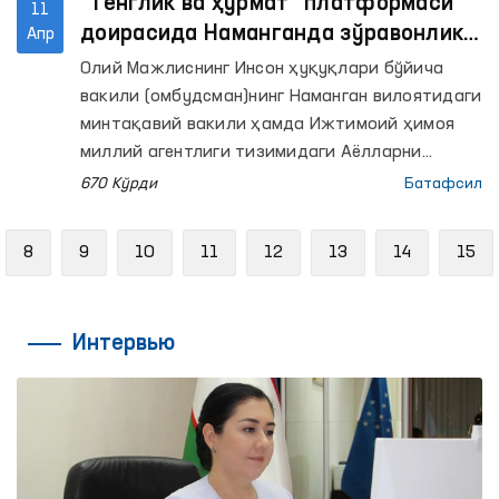
"Тенглик ва ҳурмат" платформаси
11
доирасида Наманганда зўравонлик
Апр
қилган агрессорлар билан
Олий Мажлиснинг Инсон ҳуқуқлари бўйича
индивидуал ишланади
вакили (омбудсман)нинг Наманган вилоятидаги
минтақавий вакили ҳамда Ижтимоий ҳимоя
миллий агентлиги тизимидаги Аёлларни
реабилитация қилиш ва мослаштириш
670 Кўрди
Батафсил
марказининг Наманган шаҳар ҳудудий
маркази ўртасида ҳамкорлик тўғрисида
evious
8
9
10
11
12
13
14
15
меморандум имзоланди. Мазкур келишув
зўравонликдан жабрланган хотин-қизларга
ҳуқуқий, психологик ва ижтимоий кўмакни
Интервью
янада кучайтиришга қаратилган.