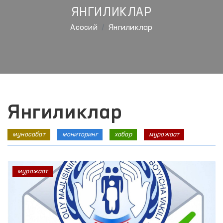
ЯНГИЛИКЛАР
Aсосий
Янгиликлар
Янгиликлар
муносабат
мониторинг
хабар
мурожаат
мурожаат