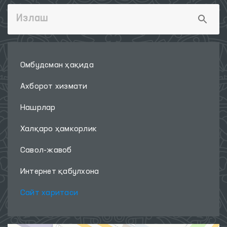
Омбудсман ҳақида
Ахборот хизмати
Нашрлар
Халқаро ҳамкорлик
Савол-жавоб
Интернет қабулхона
Сайт харитаси