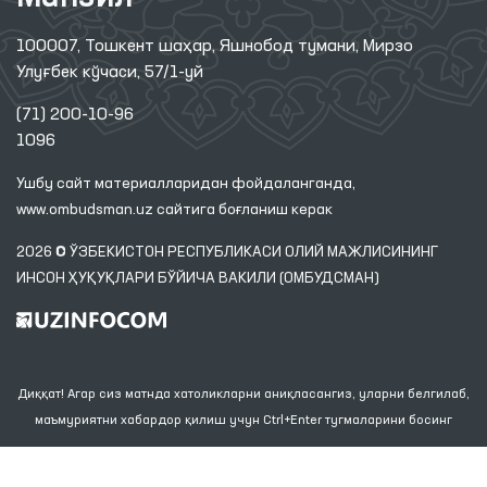
100007, Тошкент шаҳар, Яшнобод тумани, Мирзо
Улуғбек кўчаси, 57/1-уй
(71) 200-10-96
1096
Ушбу сайт материалларидан фойдаланганда,
www.ombudsman.uz
сайтига боғланиш керак
2026 © ЎЗБЕКИСТОН РЕСПУБЛИКАСИ ОЛИЙ МАЖЛИСИНИНГ
ИНСОН ҲУҚУҚЛАРИ БЎЙИЧА ВАКИЛИ (ОМБУДСМАН)
Диққат! Агар сиз матнда хатоликларни аниқласангиз, уларни белгилаб,
маъмуриятни хабардор қилиш учун Ctrl+Enter тугмаларини босинг