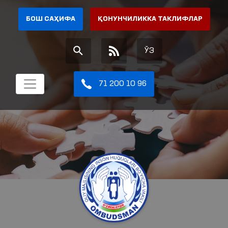
БОШ САҲИФА
ҚОНУНЧИЛИККА ТАКЛИФЛАР
ЎЗ
71 200 10 96