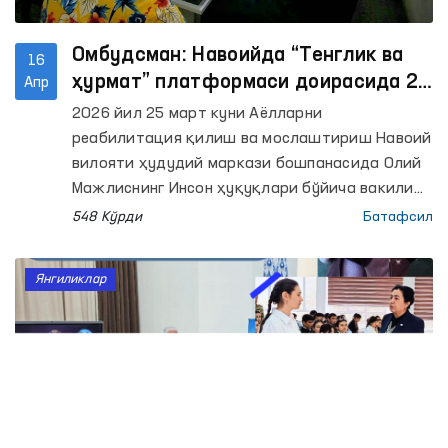
Омбудсман: Навоийда “Тенглик ва
16
ҳурмат” платформаси доирасида 2
Апр
та ҳолат юзасидан терговга қадар
2026 йил 25 март куни Аёлларни
текширув бошланди
реабилитация қилиш ва мослаштириш Навоий
вилояти ҳудудий маркази бошпанасида Олий
Мажлиснинг Инсон ҳуқуқлари бўйича вакили
(омбудсман) ташаббуси билан йўлга қўйилган
548 Кўрди
Батафсил
“Тенглик ва ҳурмат” платформаси доирасида
“Ҳуқуқий ёрдам автобуси” тадбири ўтказилди.
Янгиликлар