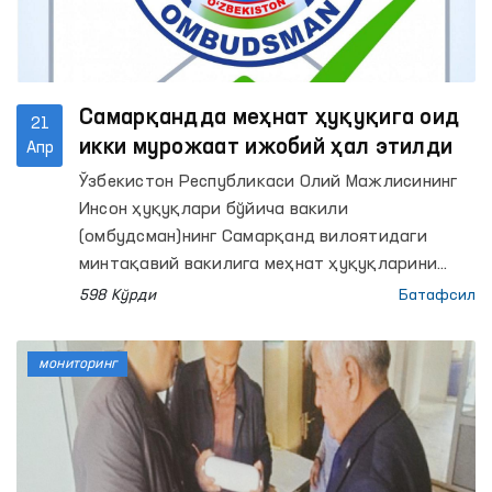
Самарқандда меҳнат ҳуқуқига оид
21
икки мурожаат ижобий ҳал этилди
Апр
Ўзбекистон Республикаси Олий Мажлисининг
Инсон ҳуқуқлари бўйича вакили
(омбудсман)нинг Самарқанд вилоятидаги
минтақавий вакилига меҳнат ҳуқуқларини
таъминлаш билан боғлиқ икки мурожаат
598 Кўрди
Батафсил
келиб тушди. Кўрилган чоралар натижасида
ҳар икки ҳолатда ҳам фуқароларнинг
мониторинг
мурожаатлари ижобий ҳал этилди.