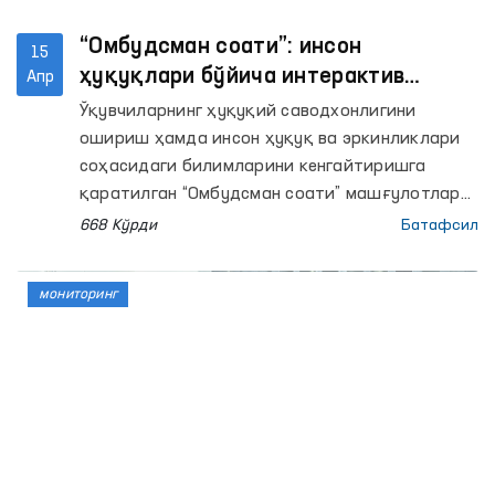
“Омбудсман соати”: инсон
15
ҳуқуқлари бўйича интерактив
Апр
дарслар ўтказилмоқда
Ўқувчиларнинг ҳуқуқий саводхонлигини
ошириш ҳамда инсон ҳуқуқ ва эркинликлари
соҳасидаги билимларини кенгайтиришга
қаратилган “Омбудсман соати” машғулотлари
республика бўйича кўплаб мактабларда
668 Кўрди
Батафсил
ўтказилди. Қорақалпоғистон Республикаси,
Фарғона, Қашқадарё, Бухоро, Тошкент,
мониторинг
Наманган, Сурхондарё, Хоразм, Навоий
вилоятлари ҳамда Тошкент шаҳрида
ўтказилган навбатдаги дарсларда 1000
нафардан ортиқ ўқувчилар қамраб олинди.