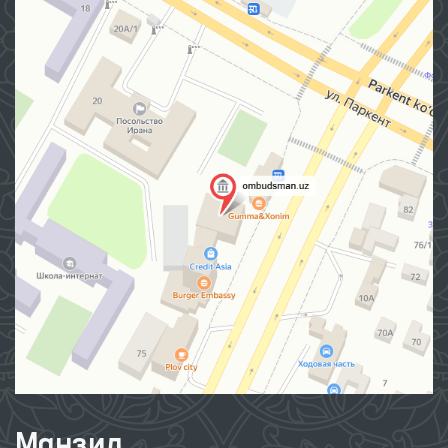
Манзил