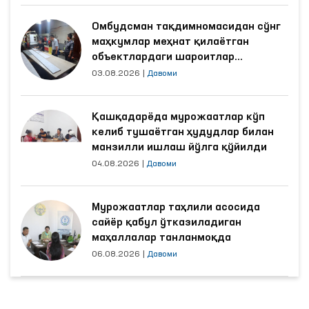
Омбудсман тақдимномасидан сўнг
маҳкумлар меҳнат қилаётган
объектлардаги шароитлар
яхшиланди
03.08.2026
|
Давоми
Қашқадарёда мурожаатлар кўп
келиб тушаётган ҳудудлар билан
манзилли ишлаш йўлга қўйилди
04.08.2026
|
Давоми
Мурожаатлар таҳлили асосида
сайёр қабул ўтказиладиган
маҳаллалар танланмоқда
06.08.2026
|
Давоми