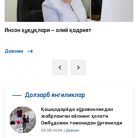
Инсон ҳуқуқлари — олий қадрият
Давоми
‹
›
Долзарб янгиликлар
Қашқадарёда зўравонликдан
жабрланган аёлнинг ҳолати
Омбудсман томонидан ўрганилди
03.08.2026
|
Давоми